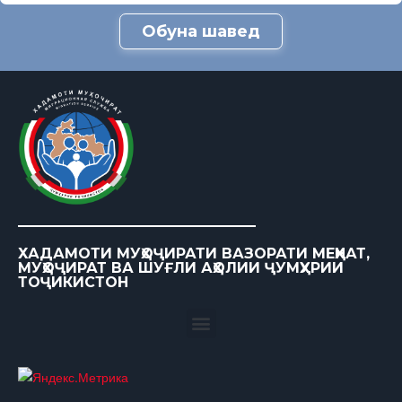
Обуна шавед
ХАДАМОТИ МУҲОҶИРАТИ ВАЗОРАТИ МЕҲНАТ,
МУҲОҶИРАТ ВА ШУҒЛИ АҲОЛИИ ҶУМҲУРИИ
ТОҶИКИСТОН