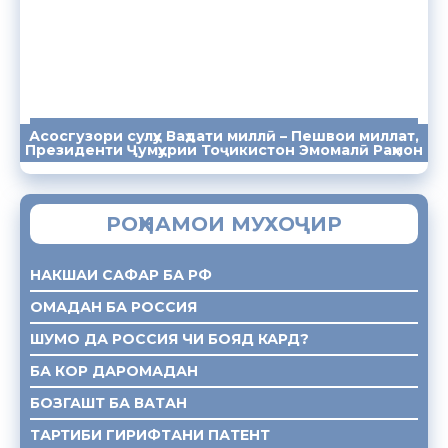
Асосгузори сулҳу Ваҳдати миллӣ – Пешвои миллат,
ПАЁМҲО
СУХАНРОНИҲО
СОМОНА
Президенти Ҷумҳурии Тоҷикистон Эмомалӣ Раҳмон
РОҲНАМОИ МУХОҶИР
НАКШАИ САФАР БА РФ
ОМАДАН БА РОССИЯ
ШУМО ДА РОССИЯ ЧИ БОЯД КАРД?
БА КОР ДАРОМАДАН
БОЗГАШТ БА ВАТАН
ТАРТИБИ ГИРИФТАНИ ПАТЕНТ