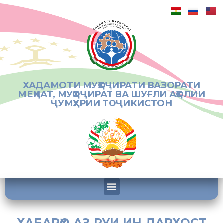
ХАДАМОТИ МУҲОҶИРАТИ ВАЗОРАТИ
МЕҲНАТ, МУҲОҶИРАТ ВА ШУҒЛИ АҲОЛИИ
ҶУМҲУРИИ ТОҶИКИСТОН
ХАБАРҲО АЗ РУИ ИН ДАРХОСТ