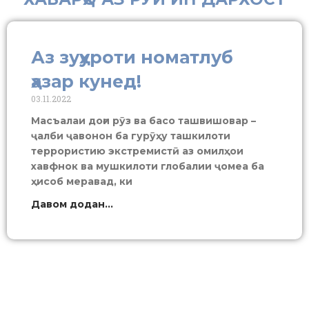
Аз зуҳуроти номатлуб
ҳазар кунед!
03.11.2022
Масъалаи доғи рӯз ва басо ташвишовар –
ҷалби ҷавонон ба гурӯҳу ташкилоти
террористию экстремистӣ аз омилҳои
хавфнок ва мушкилоти глобалии ҷомеа ба
ҳисоб меравад, ки
Давом додан...