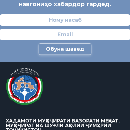
навгониҳо хабардор гардед.
Обуна шавед
ХАДАМОТИ МУҲОҶИРАТИ ВАЗОРАТИ МЕҲНАТ,
МУҲОҶИРАТ ВА ШУҒЛИ АҲОЛИИ ҶУМҲУРИИ