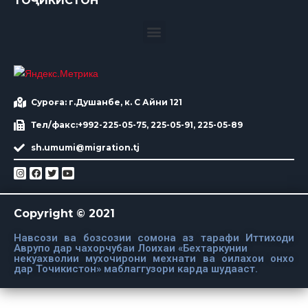
ТОҶИКИСТОН
Суроға: г.Душанбе, к. С Айни 121
Тел/факс:+992-225-05-75, 225-05-91, 225-05-89
sh.umumi@migration.tj
Copyright © 2021
Навсози ва бозсозии сомона аз тарафи Иттиходи
Аврупо дар чахорчубаи Лоихаи «Бехтаркунии
некуахволии мухочирони мехнати ва оилахои онхо
дар Точикистон» маблаггузори карда шудааст.