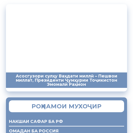
Асосгузори сулҳу Ваҳдати миллӣ – Пешвои
миллат, Президенти Ҷумҳурии Тоҷикистон
ПАЁМҲО
СУХАНРОНИҲО
СОМОНА
Эмомалӣ Раҳмон
РОҲНАМОИ МУХОҶИР
НАКШАИ САФАР БА РФ
ОМАДАН БА РОССИЯ