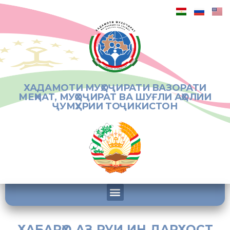
ХАДАМОТИ МУҲОҶИРАТИ ВАЗОРАТИ
МЕҲНАТ, МУҲОҶИРАТ ВА ШУҒЛИ АҲОЛИИ
ҶУМҲУРИИ ТОҶИКИСТОН
ХАБАРҲО АЗ РУИ ИН ДАРХОСТ