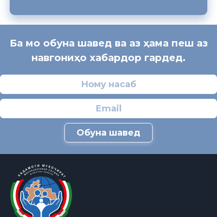
Ба мо обуна шавед ва аз ҳама пеш аз
навгониҳо хабардор гардед.
Обуна шавед