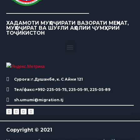
ХАДАМОТИ МУҲОҶИРАТИ ВАЗОРАТИ МЕҲНАТ,
МУҲОҶИРАТ ВА ШУҒЛИ АҲОЛИИ ҶУМҲУРИИ
ТОҶИКИСТОН
Суроға: г.Душанбе, к. С Айни 121
Тел/факс:+992-225-05-75, 225-05-91, 225-05-89
sh.umumi@migration.tj
Copyright © 2021