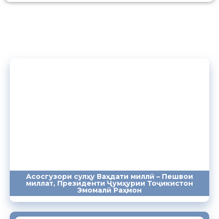
Асосгузори сулҳу Ваҳдати миллӣ – Пешвои
миллат, Президенти Ҷумҳурии Тоҷикистон
ПАЁМҲО
СУХАНРОНИҲО
СОМОНА
Эмомалӣ Раҳмон