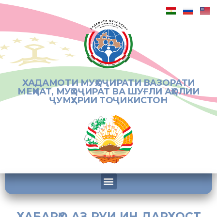
ХАДАМОТИ МУҲОҶИРАТИ ВАЗОРАТИ
МЕҲНАТ, МУҲОҶИРАТ ВА ШУҒЛИ АҲОЛИИ
ҶУМҲУРИИ ТОҶИКИСТОН
ХАБАРҲО АЗ РУИ ИН ДАРХОСТ