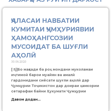
ҶАЛАСАИ НАВБАТИИ
КУМИТАИ ҶУМҲУРИЯВИИ
ҲАМОҲАНГСОЗИИ
МУСОИДАТ БА ШУҒЛИ
АҲОЛӢ
30.06.2020
[:tj]Бо мақсади ба роҳ мондани муколамаи
иҷтимоӣ барои муайян ва амалӣ
гардонидани сиёсати шуғли аҳолӣ дар
Ҷумҳурии Тоҷикистон дар доираи ҳамкории
сетарафаи байни Ҳукумати Ҷумҳурии
Давом додан...