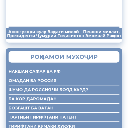
Асосгузори сулҳу Ваҳдати миллӣ – Пешвои миллат,
ПАЁМҲО
СУХАНРОНИҲО
СОМОНА
Президенти Ҷумҳурии Тоҷикистон Эмомалӣ Раҳмон
РОҲНАМОИ МУХОҶИР
НАКШАИ САФАР БА РФ
ОМАДАН БА РОССИЯ
ШУМО ДА РОССИЯ ЧИ БОЯД КАРД?
БА КОР ДАРОМАДАН
БОЗГАШТ БА ВАТАН
ТАРТИБИ ГИРИФТАНИ ПАТЕНТ
ГИРИФТАНИ КУМАКИ ХУКУКИ