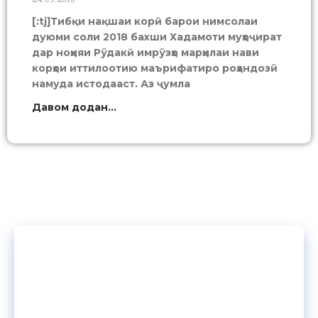
[:tj]Тибқи нақшаи корӣ барои нимсолаи
дуюми соли 2018 бахши Хадамоти муҳоҷират
дар ноҳияи Рўдакӣ имрўзҳо марҳилаи нави
корҳои иттилоотию маърифатиро роҳандозӣ
намуда истодааст. Аз ҷумла
Давом додан...