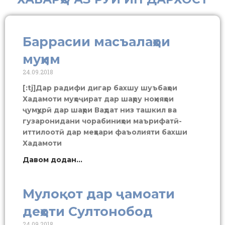
Баррасии масъалаҳои
муҳим
24.09.2018
[:tj]Дар радифи дигар бахшу шуъбаҳои
Хадамоти муҳоҷират дар шаҳру ноҳияҳои
ҷумҳурӣ дар шаҳри Ваҳдат низ ташкил ва
гузаронидани чорабиниҳои маърифатӣ-
иттилоотӣ дар меҳвари фаъолияти бахши
Хадамоти
Давом додан...
Мулоқот дар ҷамоати
деҳоти Султонобод
24.09.2018