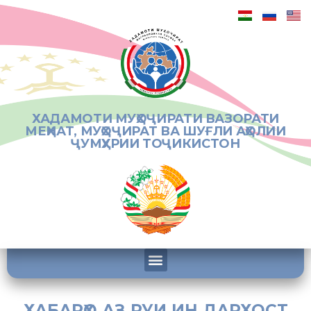
ХАДАМОТИ МУҲОҶИРАТИ ВАЗОРАТИ
МЕҲНАТ, МУҲОҶИРАТ ВА ШУҒЛИ АҲОЛИИ
ҶУМҲУРИИ ТОҶИКИСТОН
ХАБАРҲО АЗ РУИ ИН ДАРХОСТ