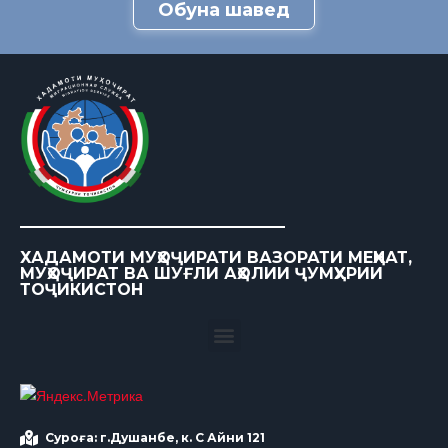
Обуна шавед
ХАДАМОТИ МУҲОҶИРАТИ ВАЗОРАТИ МЕҲНАТ,
МУҲОҶИРАТ ВА ШУҒЛИ АҲОЛИИ ҶУМҲУРИИ
ТОҶИКИСТОН
Суроға: г.Душанбе, к. С Айни 121