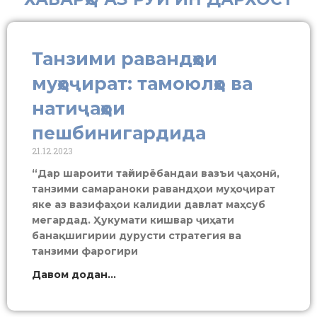
Танзими равандҳои
муҳоҷират: тамоюлҳо ва
натиҷаҳои
пешбинигардида
21.12.2023
“Дар шароити тағйирёбандаи вазъи ҷаҳонӣ,
танзими самараноки равандҳои муҳоҷират
яке аз вазифаҳои калидии давлат маҳсуб
мегардад. Ҳукумати кишвар ҷиҳати
банақшигирии дурусти стратегия ва
танзими фарогири
Давом додан...