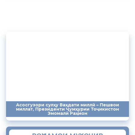
Асосгузори сулҳу Ваҳдати миллӣ – Пешвои
миллат, Президенти Ҷумҳурии Тоҷикистон
ПАЁМҲО
СУХАНРОНИҲО
СОМОНА
Эмомалӣ Раҳмон