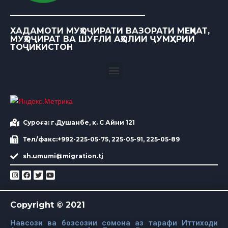
ХАДАМОТИ МУҲОҶИРАТИ ВАЗОРАТИ МЕҲНАТ,
МУҲОҶИРАТ ВА ШУҒЛИ АҲОЛИИ ҶУМҲУРИИ
ТОҶИКИСТОН
Суроға: г.Душанбе, к. С Айни 121
Тел/факс:+992-225-05-75, 225-05-91, 225-05-89
sh.umumi@migration.tj
Copyright © 2021
Навсози ва бозсозии сомона аз тарафи Иттиходи