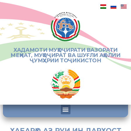
ХАДАМОТИ МУҲОҶИРАТИ ВАЗОРАТИ
МЕҲНАТ, МУҲОҶИРАТ ВА ШУҒЛИ АҲОЛИИ
ҶУМҲУРИИ ТОҶИКИСТОН
ХАБАРҲО АЗ РУИ ИН ДАРХОСТ