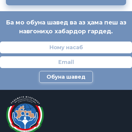
Ба мо обуна шавед ва аз ҳама пеш аз
навгониҳо хабардор гардед.
Обуна шавед