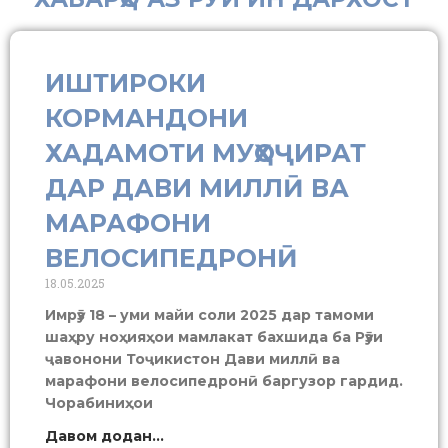
ИШТИРОКИ
КОРМАНДОНИ
ХАДАМОТИ МУҲОҶИРАТ
ДАР ДАВИ МИЛЛӢ ВА
МАРАФОНИ
ВЕЛОСИПЕДРОНӢ
18.05.2025
Имрӯз 18 – уми майи соли 2025 дар тамоми
шаҳру ноҳияҳои мамлакат бахшида ба Рӯзи
ҷавонони Тоҷикистон Дави миллӣ ва
марафони велосипедронӣ баргузор гардид.
Чорабиниҳои
Давом додан...