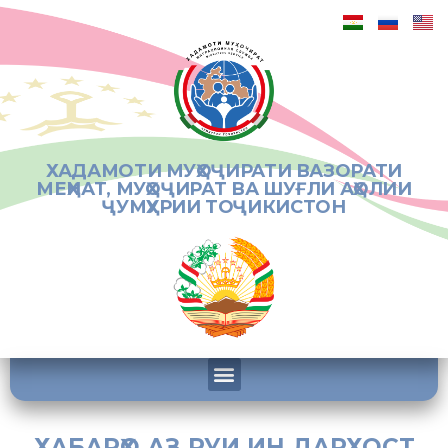
ХАДАМОТИ МУҲОҶИРАТИ ВАЗОРАТИ
МЕҲНАТ, МУҲОҶИРАТ ВА ШУҒЛИ АҲОЛИИ
ҶУМҲУРИИ ТОҶИКИСТОН
ХАБАРҲО АЗ РУИ ИН ДАРХОСТ