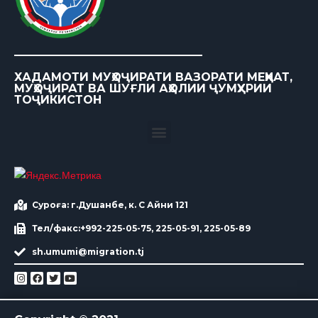
ХАДАМОТИ МУҲОҶИРАТИ ВАЗОРАТИ МЕҲНАТ,
МУҲОҶИРАТ ВА ШУҒЛИ АҲОЛИИ ҶУМҲУРИИ
ТОҶИКИСТОН
Суроға: г.Душанбе, к. С Айни 121
Тел/факс:+992-225-05-75, 225-05-91, 225-05-89
sh.umumi@migration.tj