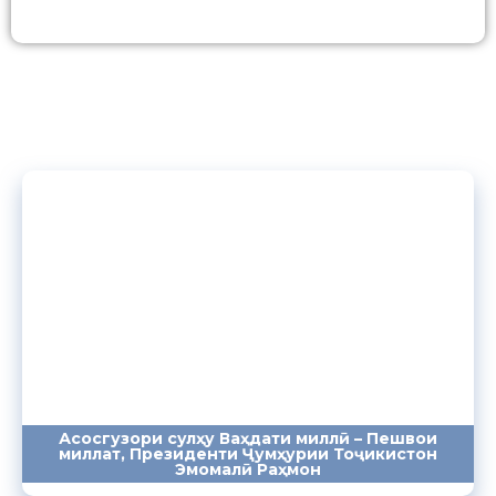
Асосгузори сулҳу Ваҳдати миллӣ – Пешвои
миллат, Президенти Ҷумҳурии Тоҷикистон
ПАЁМҲО
СУХАНРОНИҲО
СОМОНА
Эмомалӣ Раҳмон