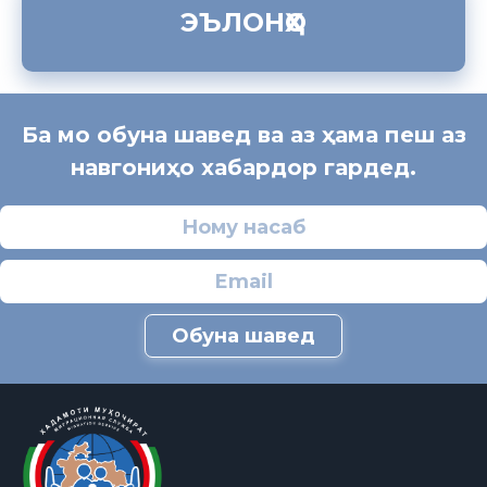
ЭЪЛОНҲО
Ба мо обуна шавед ва аз ҳама пеш аз
навгониҳо хабардор гардед.
Обуна шавед