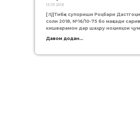
15.05.2018
[:tj]Тибқи супориши Роҳбари Дастго
соли 2018, №16/10-75 бо мақсади са
кишварамон дар шаҳру ноҳияҳои ҷу
Давом додан...