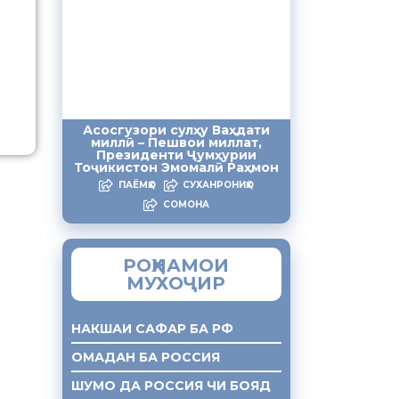
и
Асосгузори сулҳу Ваҳдати
миллӣ – Пешвои миллат,
Президенти Ҷумҳурии
Тоҷикистон Эмомалӣ Раҳмон
ПАЁМҲО
СУХАНРОНИҲО
СОМОНА
РОҲНАМОИ
МУХОҶИР
НАКШАИ САФАР БА РФ
ОМАДАН БА РОССИЯ
ШУМО ДА РОССИЯ ЧИ БОЯД