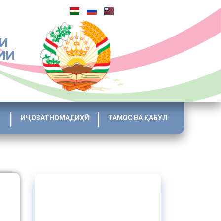
И
ИИ
ИҶОЗАТНОМАДИҲӢ
ТАМОС ВА ҚАБУЛ