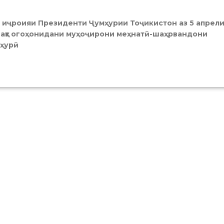
ҳи иҷроияи Президенти Ҷумҳурии Тоҷикистон аз 5 апрел
ривақт огоҳонидани муҳоҷирони меҳнатӣ-шаҳрвандони
мҳурӣ