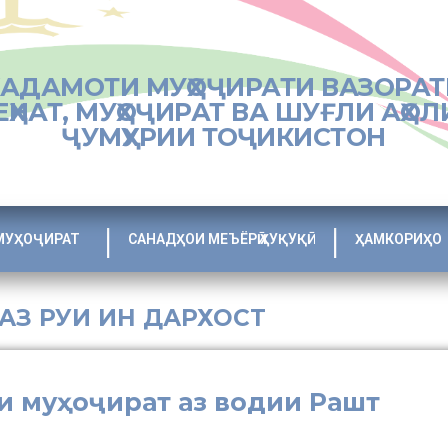
ХАДАМОТИ МУҲОҶИРАТИ ВАЗОРАТ
ЕҲНАТ, МУҲОҶИРАТ ВА ШУҒЛИ АҲОЛ
ҶУМҲУРИИ ТОҶИКИСТОН
МУҲОҶИРАТ
САНАДҲОИ МЕЪЁРӢ ҲУҚУҚӢ
ҲАМКОРИҲО
 АЗ РУИ ИН ДАРХОСТ
и муҳоҷират аз водии Рашт