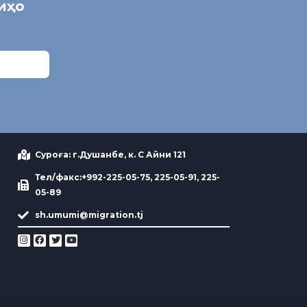
ниҳо
Суроға: г.Душанбе, к. С Айни 121
Тел/факс:+992-225-05-75, 225-05-91, 225-
05-89
sh.umumi@migration.tj