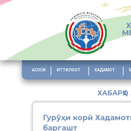
М
АСОСӢ
ИТТИЛООТ
ХАДАМОТ
ХАБАРҲО
Гурўҳи корӣ Хадамот
баргашт