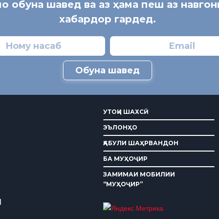
мо обуна шавед ва аз ҳама пеш аз навго
хабардор гардед.
Обуна шавед
УТОҚИ ШАХСӢ
ЭЪЛОНҲО
ҚАБУЛИ ШАҲРВАНДОН
БА МУҲОҶИР
ЗАМИМАИ МОБИЛИИ
“МУҲОҶИР”
И