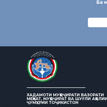
Ба 
ХАДАМОТИ МУҲОҶИРАТИ ВАЗОРАТИ
МЕҲНАТ, МУҲОҶИРАТ ВА ШУҒЛИ АҲОЛИ
ҶУМҲУРИИ ТОҶИКИСТОН