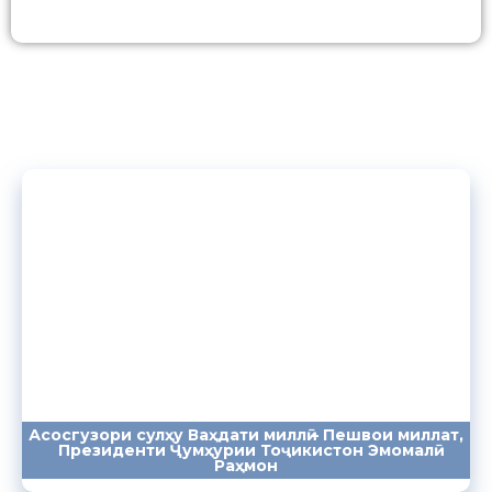
Асосгузори сулҳу Ваҳдати миллӣ – Пешвои миллат,
Президенти Ҷумҳурии Тоҷикистон Эмомалӣ
ПАЁМҲО
СУХАНРОНИҲО
СОМОНА
Раҳмон