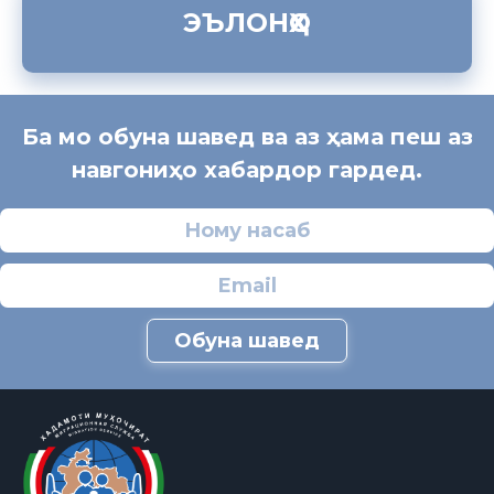
ЭЪЛОНҲО
Ба мо обуна шавед ва аз ҳама пеш аз
навгониҳо хабардор гардед.
Обуна шавед