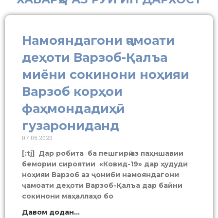
Намояндагони ҷамоати
деҳоти Варзоб-Қалъа
миёни сокинони ноҳияи
Варзоб корҳои
фаҳмондадиҳӣ
гузарониданд
07.05.2020
[:tj] Дар робита ба пешгирӣ аз паҳншавии
бемории сироятии «Ковид-19» дар ҳудуди
ноҳияи Варзоб аз ҷониби намояндагони
ҷамоати деҳоти Варзоб-Қалъа дар байни
сокинони маҳаллаҳо бо
Давом додан...