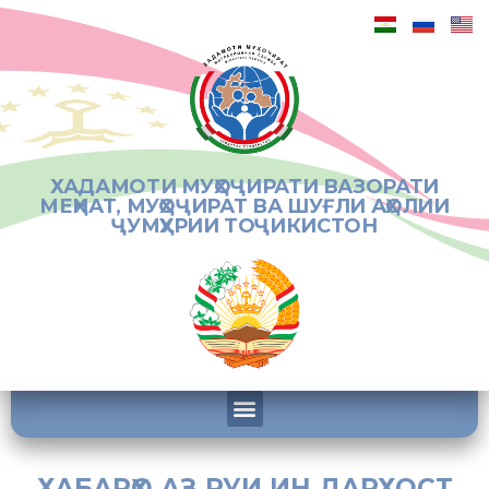
ХАДАМОТИ МУҲОҶИРАТИ ВАЗОРАТИ
МЕҲНАТ, МУҲОҶИРАТ ВА ШУҒЛИ АҲОЛИИ
ҶУМҲУРИИ ТОҶИКИСТОН
ХАБАРҲО АЗ РУИ ИН ДАРХОСТ