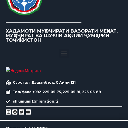
ХАДАМОТИ МУҲОҶИРАТИ ВАЗОРАТИ МЕҲНАТ,
МУҲОҶИРАТ ВА ШУҒЛИ АҲОЛИИ ҶУМҲУРИИ
ТОҶИКИСТОН
Суроға: г.Душанбе, к. С Айни 121
Тел/факс:+992-225-05-75, 225-05-91, 225-05-89
sh.umumi@migration.tj