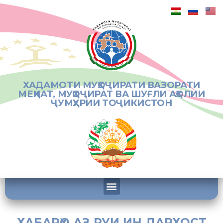
ХАДАМОТИ МУҲОҶИРАТИ ВАЗОРАТИ
МЕҲНАТ, МУҲОҶИРАТ ВА ШУҒЛИ АҲОЛИИ
ҶУМҲУРИИ ТОҶИКИСТОН
ХАБАРҲО АЗ РУИ ИН ДАРХОСТ