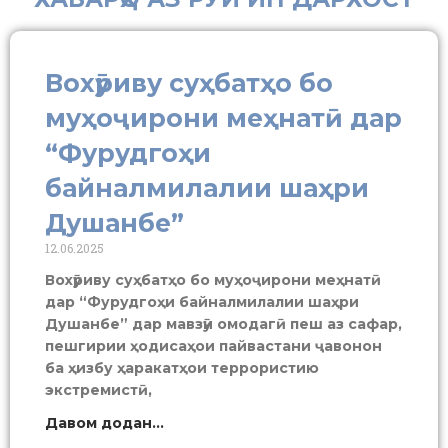
Вохӯриву суҳбатҳо бо
муҳоҷирони меҳнатӣ дар
“Фурудгоҳи
байналмилалии шаҳри
Душанбе”
12.06.2025
Вохӯриву суҳбатҳо бо муҳоҷирони меҳнатӣ
дар “Фурудгоҳи байналмилалии шаҳри
Душанбе” дар мавзӯи омодагӣ пеш аз сафар,
пешгирии ҳодисаҳои пайвастани ҷавонон
ба ҳизбу ҳаракатҳои террористию
экстремистӣ,
Давом додан...