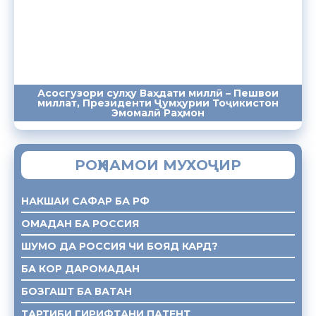
Асосгузори сулҳу Ваҳдати миллӣ – Пешвои
миллат, Президенти Ҷумҳурии Тоҷикистон
ПАЁМҲО
СУХАНРОНИҲО
СОМОНА
Эмомалӣ Раҳмон
РОҲНАМОИ МУХОҶИР
НАКШАИ САФАР БА РФ
ОМАДАН БА РОССИЯ
ШУМО ДА РОССИЯ ЧИ БОЯД КАРД?
БА КОР ДАРОМАДАН
БОЗГАШТ БА ВАТАН
ТАРТИБИ ГИРИФТАНИ ПАТЕНТ