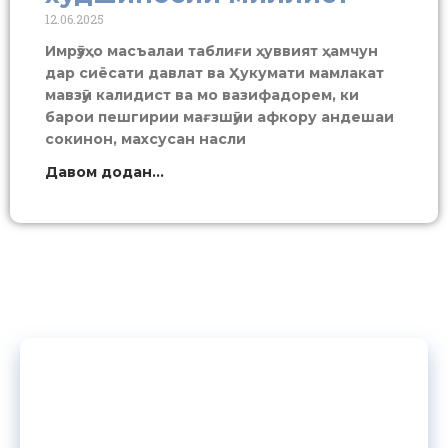
12.06.2025
Имрӯзҳо масъалаи таблиғи ҳуввият ҳамчун
дар сиёсати давлат ва Ҳукумати мамлакат
мавзӯи калидист ва мо вазифадорем, ки
барои пешгирии мағзшӯии афкору андешаи
сокинон, махсусан насли
Давом додан...