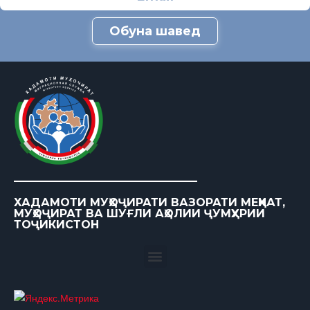
Обуна шавед
ХАДАМОТИ МУҲОҶИРАТИ ВАЗОРАТИ МЕҲНАТ,
МУҲОҶИРАТ ВА ШУҒЛИ АҲОЛИИ ҶУМҲУРИИ
ТОҶИКИСТОН