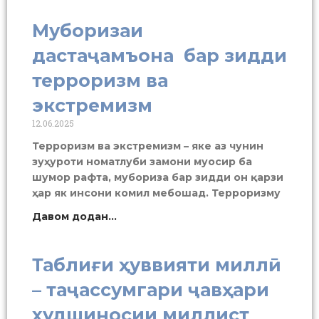
Муборизаи
дастаҷамъона бар зидди
терроризм ва
экстремизм
12.06.2025
Терроризм ва экстремизм – яке аз чунин
зуҳуроти номатлуби замони муосир ба
шумор рафта, мубориза бар зидди он қарзи
ҳар як инсони комил мебошад. Терроризму
Давом додан...
Таблиғи ҳуввияти миллӣ
– таҷассумгари ҷавҳари
худшиносии миллист