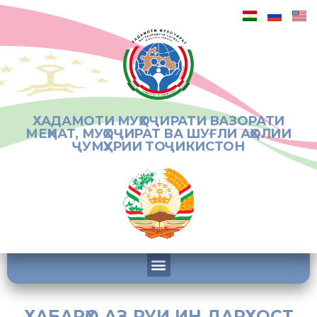
ХАДАМОТИ МУҲОҶИРАТИ ВАЗОРАТИ
МЕҲНАТ, МУҲОҶИРАТ ВА ШУҒЛИ АҲОЛИИ
ҶУМҲУРИИ ТОҶИКИСТОН
ХАБАРҲО АЗ РУИ ИН ДАРХОСТ