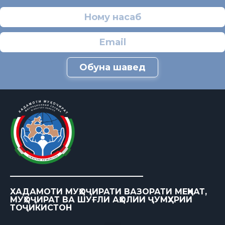
Обуна шавед
ХАДАМОТИ МУҲОҶИРАТИ ВАЗОРАТИ МЕҲНАТ,
МУҲОҶИРАТ ВА ШУҒЛИ АҲОЛИИ ҶУМҲУРИИ
ТОҶИКИСТОН