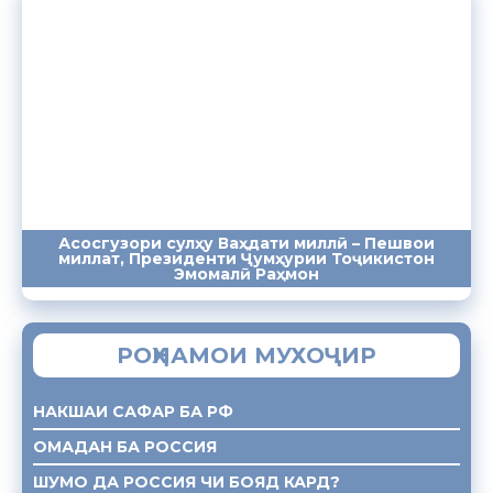
Асосгузори сулҳу Ваҳдати миллӣ – Пешвои
миллат, Президенти Ҷумҳурии Тоҷикистон
ПАЁМҲО
СУХАНРОНИҲО
СОМОНА
Эмомалӣ Раҳмон
РОҲНАМОИ МУХОҶИР
НАКШАИ САФАР БА РФ
ОМАДАН БА РОССИЯ
ШУМО ДА РОССИЯ ЧИ БОЯД КАРД?