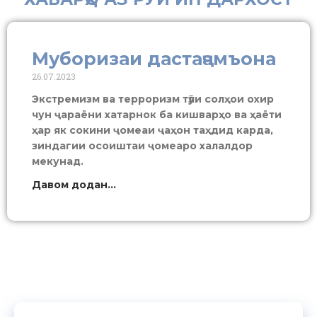
Муборизаи дастаҷамъона
26.07.2023
Экстремизм ва терроризм тӯли солҳои охир
чун ҷараёни хатарнок ба кишварҳо ва ҳаёти
ҳар як сокини ҷомеаи ҷаҳон таҳдид карда,
зиндагии осоиштаи ҷомеаро халалдор
мекунад.
Давом додан...