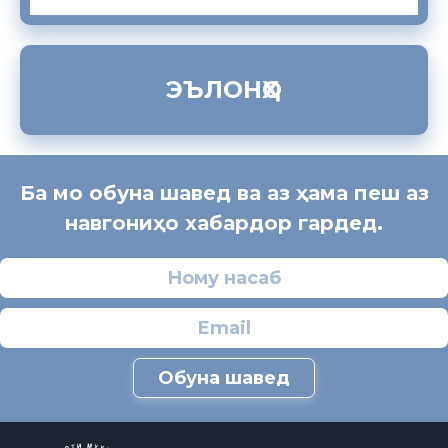
ЭЪЛОНҲО
Ба мо обуна шавед ва аз ҳама пеш аз
навгониҳо хабардор гардед.
Обуна шавед