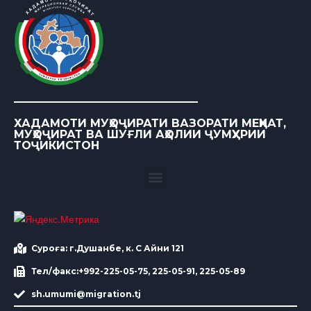
ХАДАМОТИ МУҲОҶИРАТИ ВАЗОРАТИ МЕҲНАТ,
МУҲОҶИРАТ ВА ШУҒЛИ АҲОЛИИ ҶУМҲУРИИ
ТОҶИКИСТОН
Суроға: г.Душанбе, к. С Айни 121
Тел/факс:+992-225-05-75, 225-05-91, 225-05-89
sh.umumi@migration.tj