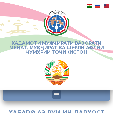
ХАДАМОТИ МУҲОҶИРАТИ ВАЗОРАТИ
МЕҲНАТ, МУҲОҶИРАТ ВА ШУҒЛИ АҲОЛИИ
ҶУМҲУРИИ ТОҶИКИСТОН
ХАБАРҲО АЗ РУИ ИН ДАРХОСТ