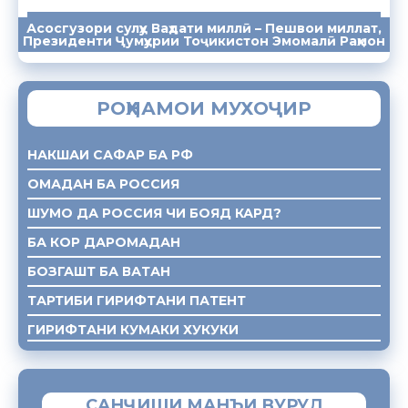
Асосгузори сулҳу Ваҳдати миллӣ – Пешвои миллат,
ПАЁМҲО
СУХАНРОНИҲО
СОМОНА
Президенти Ҷумҳурии Тоҷикистон Эмомалӣ Раҳмон
РОҲНАМОИ МУХОҶИР
НАКШАИ САФАР БА РФ
ОМАДАН БА РОССИЯ
ШУМО ДА РОССИЯ ЧИ БОЯД КАРД?
БА КОР ДАРОМАДАН
БОЗГАШТ БА ВАТАН
ТАРТИБИ ГИРИФТАНИ ПАТЕНТ
ГИРИФТАНИ КУМАКИ ХУКУКИ
САНҶИШИ МАНЪИ ВУРУД