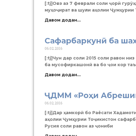
[:tj]Оғоз аз 7 феврали соли ҷорӣ гу
муҳоҷират ва шуғли аҳолии Ҷумҳурии 
Давом додан...
Сафарбаркунӣ ба ша
06.02.2016
[:tj]Чун дар соли 2015 соли равон ни
ба мусофиркашонӣ ва бо ҷои кор та
Давом додан...
ҶДММ «Роҳи Абреши
06.02.2016
[:tj]Дар ҳамкорӣ бо Раёсати Хадамот
аҳолии Ҷумҳурии Тоҷикистон сафарб
Русия соли равон аз ҷониби
Давом додан...