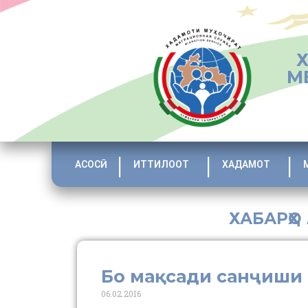
М
АСОСӢ
ИТТИЛООТ
ХАДАМОТ
ХАБАРҲО
Бо мақсади санҷиши 
06.02.2016