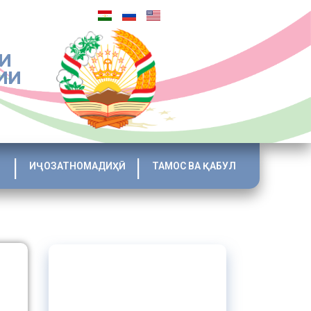
И
ИИ
ИҶОЗАТНОМАДИҲӢ
ТАМОС ВА ҚАБУЛ