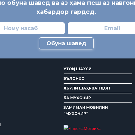
мо обуна шавед ва аз ҳама пеш аз навго
хабардор гардед.
Обуна шавед
УТОҚИ ШАХСӢ
ЭЪЛОНҲО
ҚАБУЛИ ШАҲРВАНДОН
БА МУҲОҶИР
ЗАМИМАИ МОБИЛИИ
“МУҲОҶИР”
И