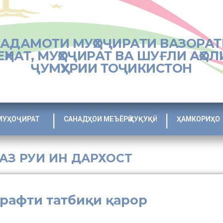
ХАДАМОТИ МУҲОҶИРАТИ ВАЗОРАТ
ЕҲНАТ, МУҲОҶИРАТ ВА ШУҒЛИ АҲОЛ
ҶУМҲУРИИ ТОҶИКИСТОН
МУҲОҶИРАТ
САНАДҲОИ МЕЪЁРӢ ҲУҚУҚӢ
ҲАМКОРИҲО
 АЗ РУИ ИН ДАРХОСТ
рафти татбиқи қарор