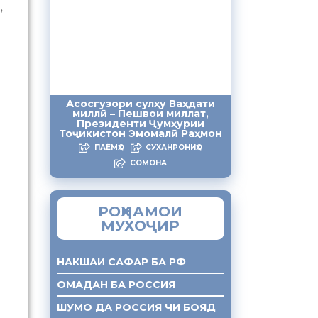
,
Асосгузори сулҳу Ваҳдати
миллӣ – Пешвои миллат,
Президенти Ҷумҳурии
Тоҷикистон Эмомалӣ Раҳмон
ПАЁМҲО
СУХАНРОНИҲО
СОМОНА
РОҲНАМОИ
МУХОҶИР
НАКШАИ САФАР БА РФ
ОМАДАН БА РОССИЯ
ШУМО ДА РОССИЯ ЧИ БОЯД