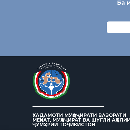
Ба 
ХАДАМОТИ МУҲОҶИРАТИ ВАЗОРАТИ
МЕҲНАТ, МУҲОҶИРАТ ВА ШУҒЛИ АҲОЛИ
ҶУМҲУРИИ ТОҶИКИСТОН