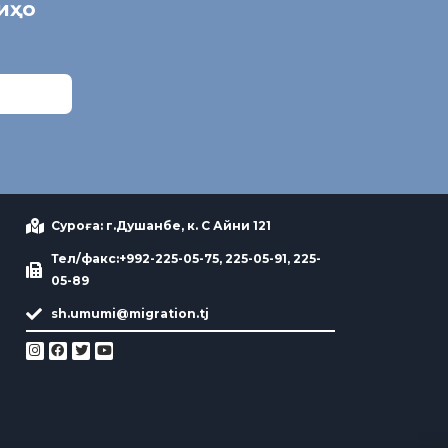
ниҳо
Суроға: г.Душанбе, к. С Айни 121
Тел/факс:+992-225-05-75, 225-05-91, 225-
05-89
sh.umumi@migration.tj