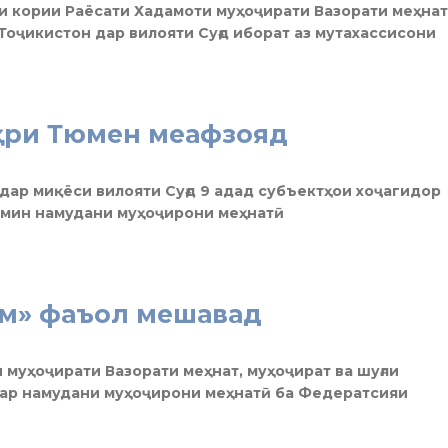
рӯҳи кории Раёсати Хадамоти муҳоҷирати Вазорати меҳнат
Тоҷикистон дар вилояти Суғд иборат аз мутахассисони
ҳри Тюмен меафзояд
з дар миқёси вилояти Суғд 9 адад субъектҳои хоҷагидор
ъмин намудани муҳоҷирони меҳнатӣ
м» фаъол мешавад
и муҳоҷирати Вазорати меҳнат, муҳоҷират ва шуғли
ар намудани муҳоҷирони меҳнатӣ ба Федератсияи