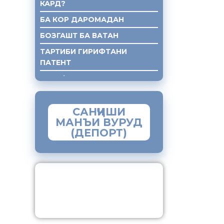
КАРД?
БА КОР ДАРОМАДАН
БОЗГАШТ БА ВАТАН
ТАРТИБИ ГИРИФТАНИ
ПАТЕНТ
ГИРИФТАНИ КУМАКИ ХУКУКИ
САНҶИШИ
МАНЪИ ВУРУД
(ДЕПОРТ)
ЗАМИМАИ МОБИЛИИ
“МУҲОҶИР”