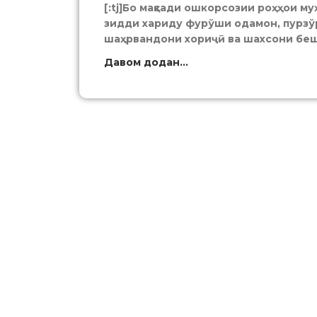
[:tj]Бо мақсади ошкорсозии роҳҳои м
зидди хариду фурўши одамон, пурзў
шаҳрвандони хориҷӣ ва шахсони бе
Давом додан...