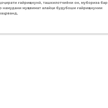
уҳоҷирати ғайриқонунӣ, ташкилотчиёни он, мубориза бар
р намудани муқовимат алайҳи будубоши ғайриқонунии
шаҳрванд,