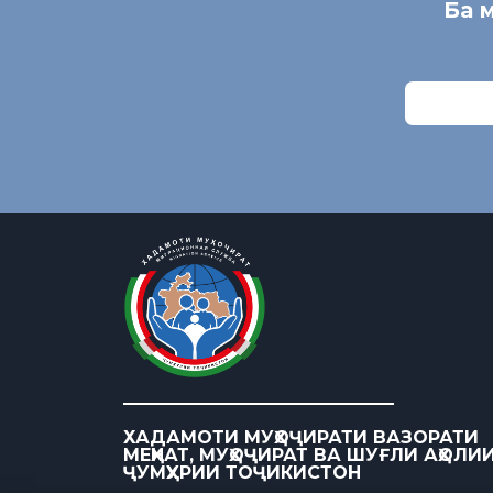
Ба 
ХАДАМОТИ МУҲОҶИРАТИ ВАЗОРАТИ
МЕҲНАТ, МУҲОҶИРАТ ВА ШУҒЛИ АҲОЛИ
ҶУМҲУРИИ ТОҶИКИСТОН