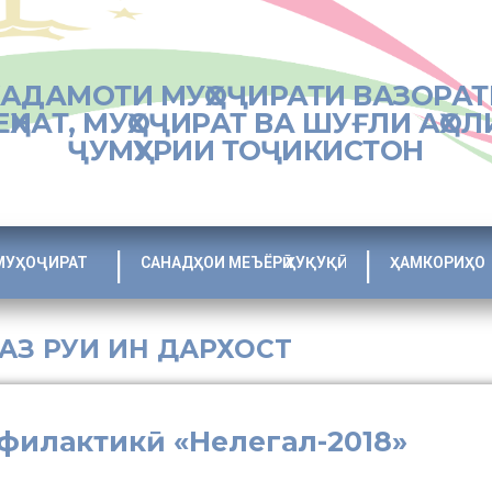
ХАДАМОТИ МУҲОҶИРАТИ ВАЗОРАТ
ЕҲНАТ, МУҲОҶИРАТ ВА ШУҒЛИ АҲОЛ
ҶУМҲУРИИ ТОҶИКИСТОН
МУҲОҶИРАТ
САНАДҲОИ МЕЪЁРӢ ҲУҚУҚӢ
ҲАМКОРИҲО
 АЗ РУИ ИН ДАРХОСТ
филактикӣ «Нелегал-2018»