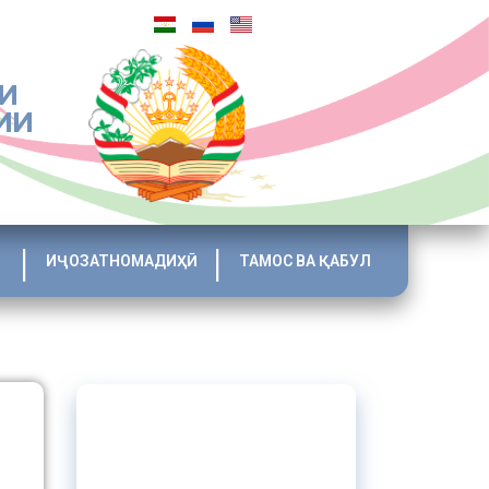
И
ИИ
ИҶОЗАТНОМАДИҲӢ
ТАМОС ВА ҚАБУЛ