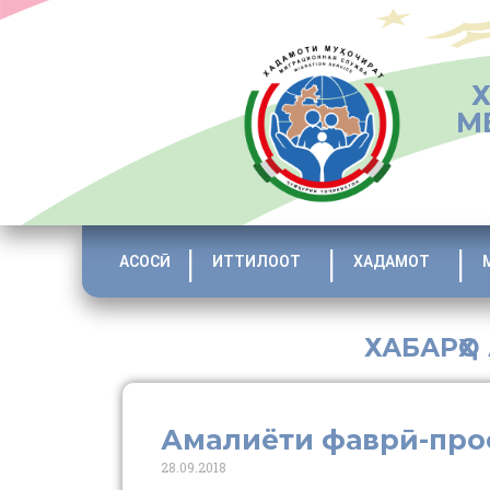
М
АСОСӢ
ИТТИЛООТ
ХАДАМОТ
ХАБАРҲО
Амалиёти фаврӣ-про
28.09.2018