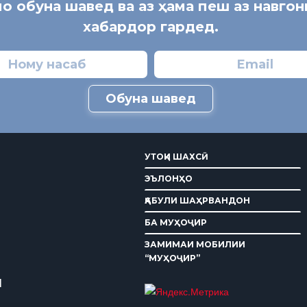
мо обуна шавед ва аз ҳама пеш аз навго
хабардор гардед.
Обуна шавед
УТОҚИ ШАХСӢ
ЭЪЛОНҲО
ҚАБУЛИ ШАҲРВАНДОН
БА МУҲОҶИР
ЗАМИМАИ МОБИЛИИ
“МУҲОҶИР”
И