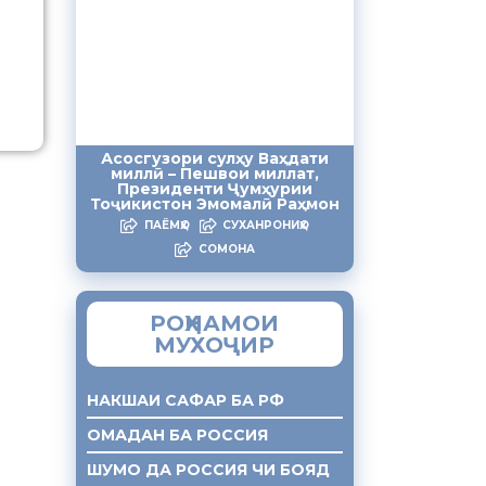
Асосгузори сулҳу Ваҳдати
миллӣ – Пешвои миллат,
Президенти Ҷумҳурии
Тоҷикистон Эмомалӣ Раҳмон
ПАЁМҲО
СУХАНРОНИҲО
СОМОНА
РОҲНАМОИ
МУХОҶИР
НАКШАИ САФАР БА РФ
ОМАДАН БА РОССИЯ
ШУМО ДА РОССИЯ ЧИ БОЯД