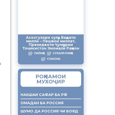
Асосгузори сулҳу Ваҳдати
миллӣ – Пешвои миллат,
Президенти Ҷумҳурии
Тоҷикистон Эмомалӣ Раҳмон
ПАЁМҲО
СУХАНРОНИҲО
СОМОНА
и
РОҲНАМОИ
МУХОҶИР
НАКШАИ САФАР БА РФ
ОМАДАН БА РОССИЯ
ШУМО ДА РОССИЯ ЧИ БОЯД