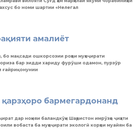
қаламрави вилояти Суғд ҳам марҳилаи якуми чорабиниҳои
ахсус бо номи шартии «Нелегал
ақияти амалиёт
, бо мақсади ошкорсозии роҳҳои муҳоҷирати
бориза бар зидди хариду фурўши одамон, пурзўр
и ғайриқонунии
 қарзҳоро бармегардонанд
ҷират дар ноҳияи баландкўҳи Шаҳристон имрўзҳо ҷиҳати
оили вобаста ба муҳоҷирати экологӣ корҳои муайян ба