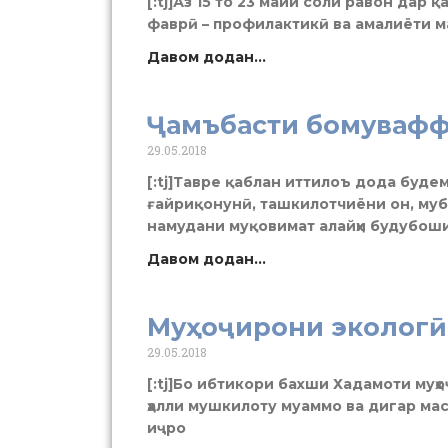
[:tj]Аз 15 то 23 майи соли равон дар 
фаврӣ – профилактикӣ ва амалиёти м
Давом додан...
Ҷамъбасти бомувафф
29.05.2018
[:tj]Тавре қаблан иттилоъ дода будем
ғайриқонунӣ, ташкилотчиёни он, му
намудани муқовимат алайҳи будубош
Давом додан...
Муҳоҷирони экологӣ
29.05.2018
[:tj]Бо ибтикори бахши Хадамоти муҳо
ҳалли мушкилоту муаммо ва дигар мас
иҷро