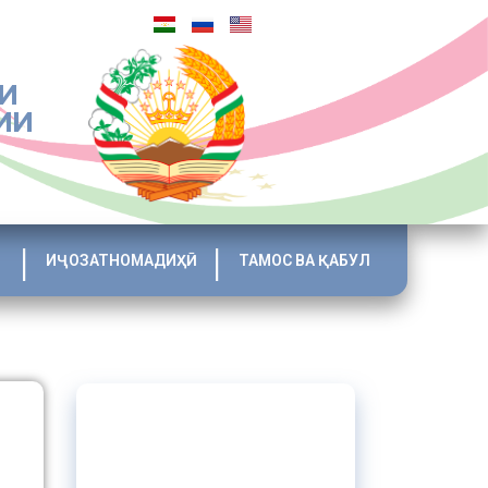
И
ИИ
ИҶОЗАТНОМАДИҲӢ
ТАМОС ВА ҚАБУЛ