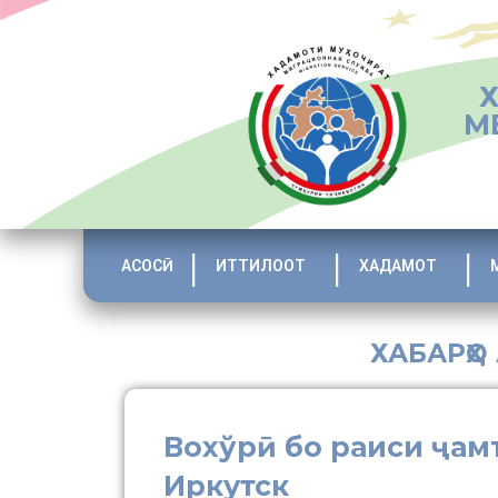
М
АСОСӢ
ИТТИЛООТ
ХАДАМОТ
ХАБАРҲО
Вохўрӣ бо раиси ҷам
Иркутск