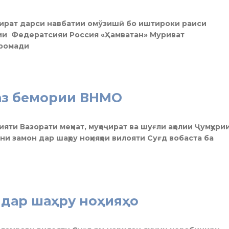
оҷират дарси навбатии омўзишӣ бо иштироки раиси
ии Федератсияи Россия «Ҳамватан» Муриват
аромади
 аз бемории ВНМО
ияти Вазорати меҳнат, муҳоҷират ва шуғли аҳолии Ҷумҳури
и замон дар шаҳру ноҳияҳои вилояти Суғд вобаста ба
 дар шаҳру ноҳияҳо