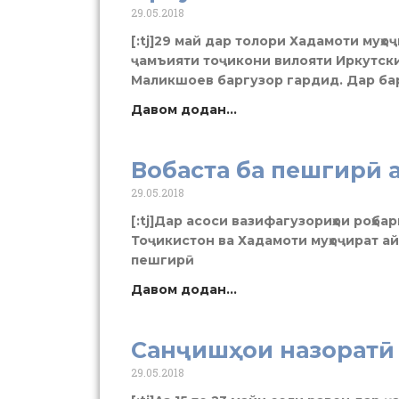
29.05.2018
[:tj]29 май дар толори Хадамоти муҳ
ҷамъияти тоҷикони вилояти Иркутск
Маликшоев баргузор гардид. Дар б
Давом додан...
Вобаста ба пешгирӣ
29.05.2018
[:tj]Дар асоси вазифагузориҳои роҳбар
Тоҷикистон ва Хадамоти муҳоҷират айн
пешгирӣ
Давом додан...
Санҷишҳои назоратӣ
29.05.2018