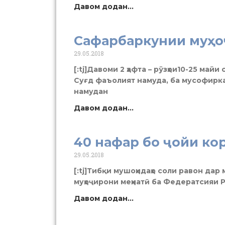
Давом додан...
Сафарбаркунии муҳо
29.05.2018
[:tj]Давоми 2 ҳафта – рўзҳои10-25 ма
Суғд фаъолият намуда, ба мусофирк
намудан
Давом додан...
40 нафар бо ҷойи ко
29.05.2018
[:tj]Тибқи мушоҳидаҳо соли равон да
муҳоҷирони меҳнатӣ ба Федератсияи 
Давом додан...