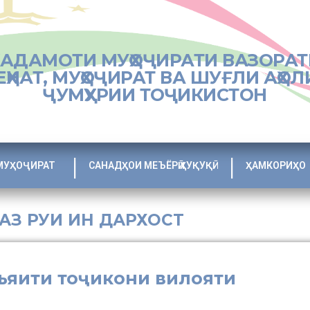
ХАДАМОТИ МУҲОҶИРАТИ ВАЗОРАТ
ЕҲНАТ, МУҲОҶИРАТ ВА ШУҒЛИ АҲОЛ
ҶУМҲУРИИ ТОҶИКИСТОН
МУҲОҶИРАТ
САНАДҲОИ МЕЪЁРӢ ҲУҚУҚӢ
ҲАМКОРИҲО
 АЗ РУИ ИН ДАРХОСТ
ъяити тоҷикони вилояти