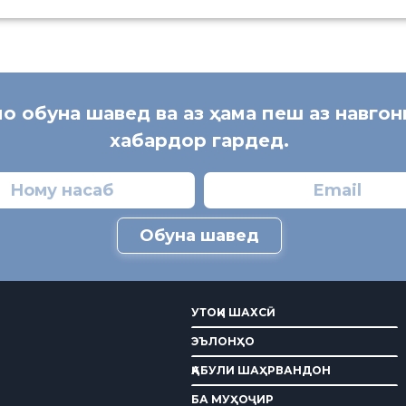
мо обуна шавед ва аз ҳама пеш аз навго
хабардор гардед.
Обуна шавед
УТОҚИ ШАХСӢ
ЭЪЛОНҲО
ҚАБУЛИ ШАҲРВАНДОН
БА МУҲОҶИР