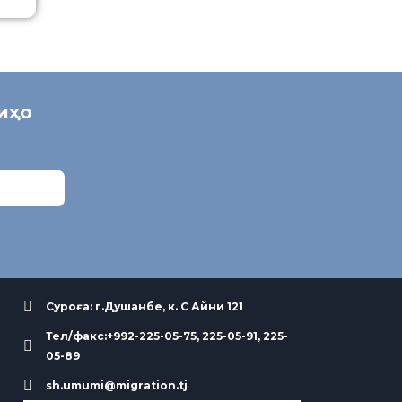
ниҳо
Суроға: г.Душанбе, к. С Айни 121
Тел/факс:+992-225-05-75, 225-05-91, 225-
05-89
sh.umumi@migration.tj