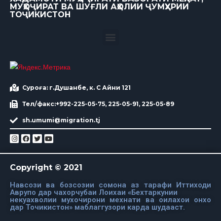
МУҲОҶИРАТ ВА ШУҒЛИ АҲОЛИИ ҶУМҲУРИИ
ТОҶИКИСТОН
Суроға: г.Душанбе, к. С Айни 121
Тел/факс:+992-225-05-75, 225-05-91, 225-05-89
sh.umumi@migration.tj
Copyright © 2021
Навсози ва бозсозии сомона аз тарафи Иттиходи
Аврупо дар чахорчубаи Лоихаи «Бехтаркунии
некуахволии мухочирони мехнати ва оилахои онхо
дар Точикистон» маблаггузори карда шудааст.