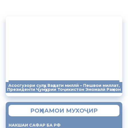
Асосгузори сулҳу Ваҳдати миллӣ – Пешвои миллат,
ПАЁМҲО
СУХАНРОНИҲО
СОМОНА
Президенти Ҷумҳурии Тоҷикистон Эмомалӣ Раҳмон
РОҲНАМОИ МУХОҶИР
НАКШАИ САФАР БА РФ