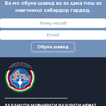
Ба мо обуна шавед ва аз ҳама пеш аз
навгониҳо хабардор гардед.
Обуна шавед
ХАДАМОТИ МУҲОҶИРАТИ ВАЗОРАТИ МЕҲНАТ,