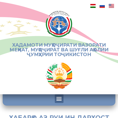
ХАДАМОТИ МУҲОҶИРАТИ ВАЗОРАТИ
МЕҲНАТ, МУҲОҶИРАТ ВА ШУҒЛИ АҲОЛИИ
ҶУМҲУРИИ ТОҶИКИСТОН
ХАБАРҲО АЗ РУИ ИН ДАРХОСТ