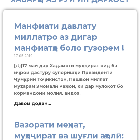
Манфиати давлату
миллатро аз дигар
манфиатҳо боло гузорем !
17.05.2019
[:tj]17 май дар Хадамоти муҳоҷират оид ба
иҷрои дастуру супоришҳои Президенти
Ҷумҳурии Тоҷикистон, Пешвои миллат
муҳтарам Эмомалӣ Раҳмон, ки дар мулоқот бо
кормандони молия, андоз,
Давом додан...
Вазорати меҳнат,
муҳоҷират ва шуғли аҳолӣ: