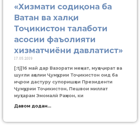
«Хизмати содиқона ба
Ватан ва халқи
Тоҷикистон талаботи
асосии фаъолияти
хизматчиёни давлатист»
17.05.2019
[:tj]16 май дар Вазорати меҳнат, муҳоҷират ва
шуғли аҳолии Ҷумҳурии Тоҷикистон оид ба
иҷрои дастуру супоришҳои Президенти
Ҷумҳурии Тоҷикистон, Пешвои миллат
муҳтарам Эмомалӣ Раҳмон, ки
Давом додан...