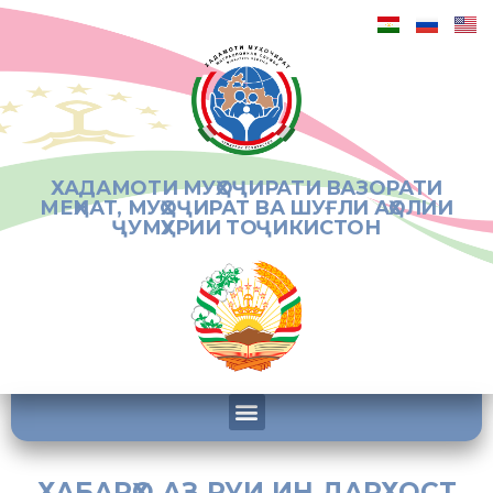
ХАДАМОТИ МУҲОҶИРАТИ ВАЗОРАТИ
МЕҲНАТ, МУҲОҶИРАТ ВА ШУҒЛИ АҲОЛИИ
ҶУМҲУРИИ ТОҶИКИСТОН
ХАБАРҲО АЗ РУИ ИН ДАРХОСТ