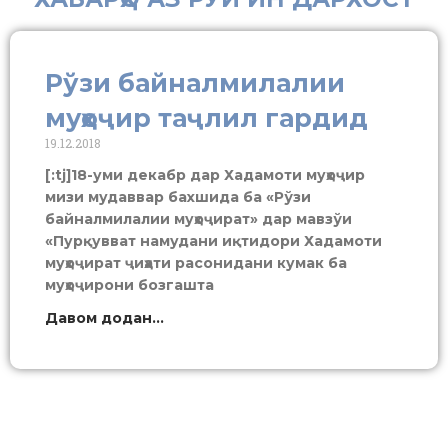
Рўзи байналмилалии
муҳоҷир таҷлил гардид
19.12.2018
[:tj]18-уми декабр дар Хадамоти муҳоҷир
мизи мудаввар бахшида ба «Рўзи
байналмилалии муҳоҷират» дар мавзўи
«Пурқувват намудани иқтидори Хадамоти
муҳоҷират ҷиҳати расонидани кумак ба
муҳоҷирони бозгашта
Давом додан...