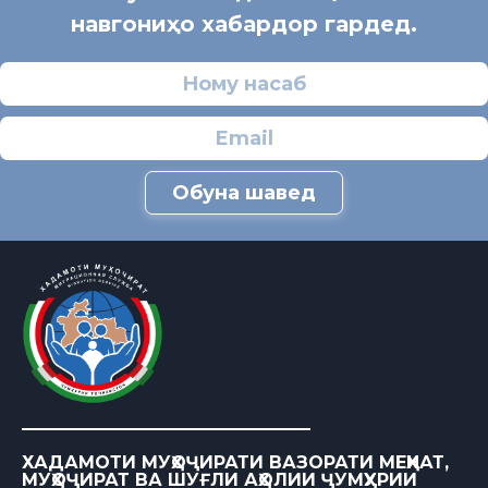
навгониҳо хабардор гардед.
Обуна шавед
ХАДАМОТИ МУҲОҶИРАТИ ВАЗОРАТИ МЕҲНАТ,
МУҲОҶИРАТ ВА ШУҒЛИ АҲОЛИИ ҶУМҲУРИИ