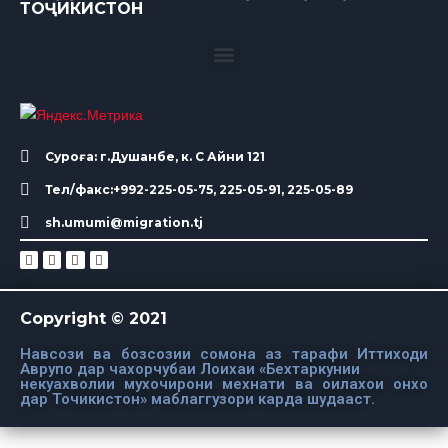
ТОҶИКИСТОН
Суроға: г.Душанбе, к. С Айни 121
Тел/факс:+992-225-05-75, 225-05-91, 225-05-89
sh.umumi@migration.tj
Copyright © 2021
Навсози ва бозсозии сомона аз тарафи Иттиходи
Аврупо дар чахорчубаи Лоихаи «Бехтаркунии
некуахволии мухочирони мехнати ва оилахои онхо
дар Точикистон» маблаггузори карда шудааст.