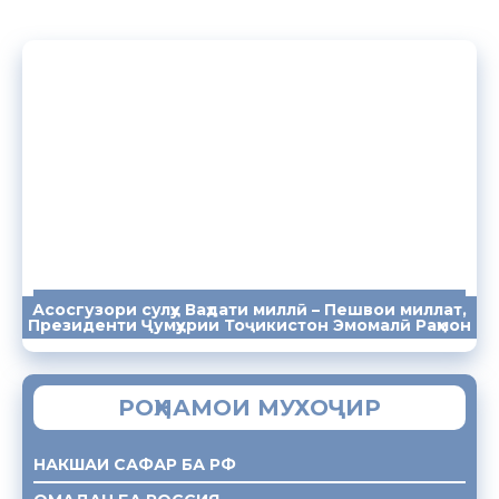
Асосгузори сулҳу Ваҳдати миллӣ – Пешвои миллат,
ПАЁМҲО
СУХАНРОНИҲО
СОМОНА
Президенти Ҷумҳурии Тоҷикистон Эмомалӣ Раҳмон
РОҲНАМОИ МУХОҶИР
НАКШАИ САФАР БА РФ