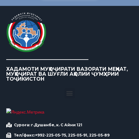
ХАДАМОТИ МУҲОҶИРАТИ ВАЗОРАТИ МЕҲНАТ,
МУҲОҶИРАТ ВА ШУҒЛИ АҲОЛИИ ҶУМҲУРИИ
ТОҶИКИСТОН
Суроға: г.Душанбе, к. С Айни 121
Тел/факс:+992-225-05-75, 225-05-91, 225-05-89