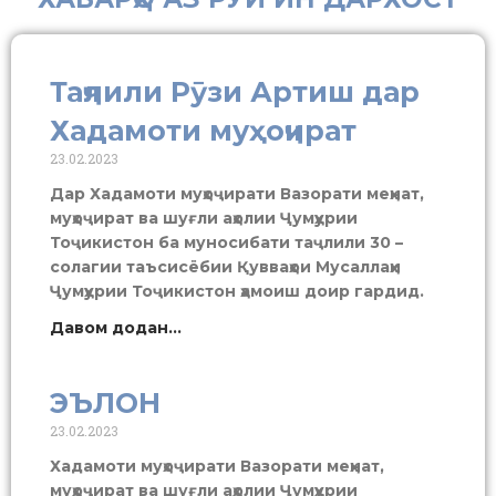
Таҷлили Рӯзи Артиш дар
Хадамоти муҳоҷират
23.02.2023
Дар Хадамоти муҳоҷирати Вазорати меҳнат,
муҳоҷират ва шуғли аҳолии Ҷумҳурии
Тоҷикистон ба муносибати таҷлили 30 –
солагии таъсисёбии Қувваҳои Мусаллаҳи
Ҷумҳурии Тоҷикистон ҳамоиш доир гардид.
Давом додан...
ЭЪЛОН
23.02.2023
Хадамоти муҳоҷирати Вазорати меҳнат,
муҳоҷират ва шуғли аҳолии Ҷумҳурии