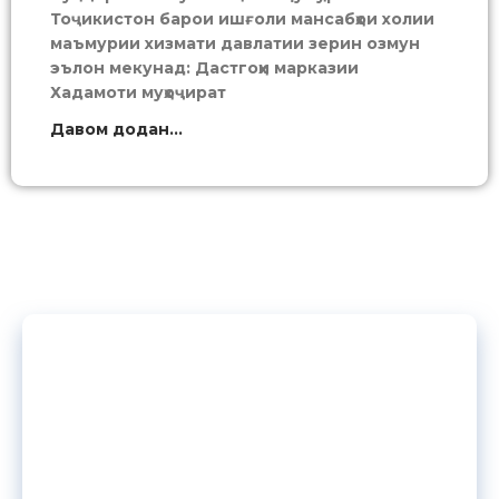
Тоҷикистон барои ишғоли мансабҳои холии
маъмурии хизмати давлатии зерин озмун
эълон мекунад: Дастгоҳи марказии
Хадамоти муҳоҷират
Давом додан...