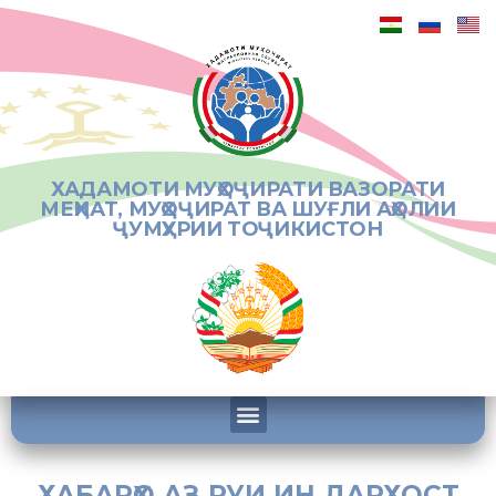
ХАДАМОТИ МУҲОҶИРАТИ ВАЗОРАТИ
МЕҲНАТ, МУҲОҶИРАТ ВА ШУҒЛИ АҲОЛИИ
ҶУМҲУРИИ ТОҶИКИСТОН
ХАБАРҲО АЗ РУИ ИН ДАРХОСТ