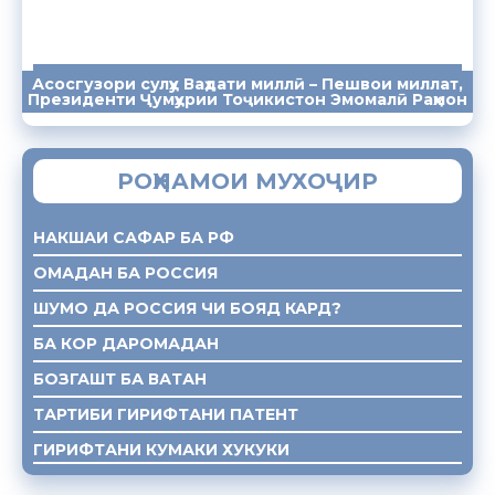
Асосгузори сулҳу Ваҳдати миллӣ – Пешвои миллат,
ПАЁМҲО
СУХАНРОНИҲО
СОМОНА
Президенти Ҷумҳурии Тоҷикистон Эмомалӣ Раҳмон
РОҲНАМОИ МУХОҶИР
НАКШАИ САФАР БА РФ
ОМАДАН БА РОССИЯ
ШУМО ДА РОССИЯ ЧИ БОЯД КАРД?
БА КОР ДАРОМАДАН
БОЗГАШТ БА ВАТАН
ТАРТИБИ ГИРИФТАНИ ПАТЕНТ
ГИРИФТАНИ КУМАКИ ХУКУКИ