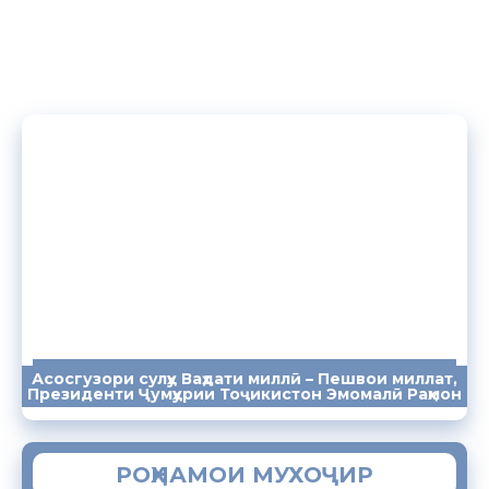
Асосгузори сулҳу Ваҳдати миллӣ – Пешвои миллат,
ПАЁМҲО
СУХАНРОНИҲО
СОМОНА
Президенти Ҷумҳурии Тоҷикистон Эмомалӣ Раҳмон
РОҲНАМОИ МУХОҶИР