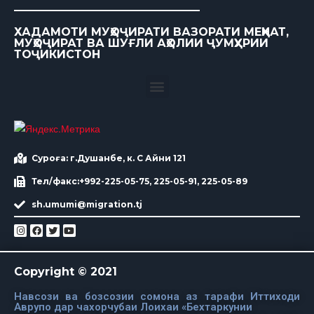
ХАДАМОТИ МУҲОҶИРАТИ ВАЗОРАТИ МЕҲНАТ,
МУҲОҶИРАТ ВА ШУҒЛИ АҲОЛИИ ҶУМҲУРИИ
ТОҶИКИСТОН
Суроға: г.Душанбе, к. С Айни 121
Тел/факс:+992-225-05-75, 225-05-91, 225-05-89
sh.umumi@migration.tj
Copyright © 2021
Навсози ва бозсозии сомона аз тарафи Иттиходи
Аврупо дар чахорчубаи Лоихаи «Бехтаркунии