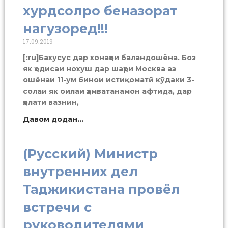
хурдсолро беназорат
нагузоред!!!
17.09.2019
[:ru]Бахусус дар хонаҳои баландошёна. Боз
як ҳодисаи нохуш дар шаҳри Москва аз
ошёнаи 11-ум бинои истиқоматӣ кӯдаки 3-
солаи як оилаи ҳамватанамон афтида, дар
ҳолати вазнин,
Давом додан...
(Русский) Министр
внутренних дел
Таджикистана провёл
встречи с
руководителями