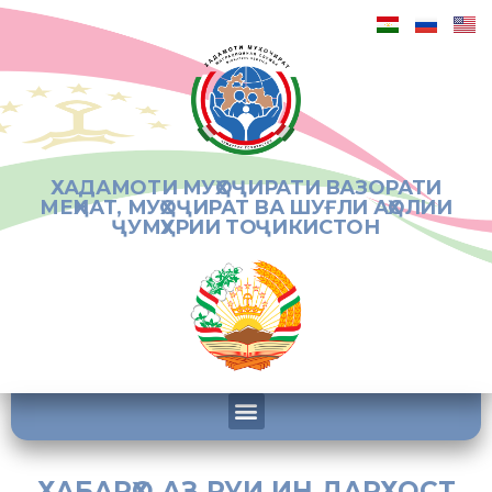
ХАДАМОТИ МУҲОҶИРАТИ ВАЗОРАТИ
МЕҲНАТ, МУҲОҶИРАТ ВА ШУҒЛИ АҲОЛИИ
ҶУМҲУРИИ ТОҶИКИСТОН
ХАБАРҲО АЗ РУИ ИН ДАРХОСТ