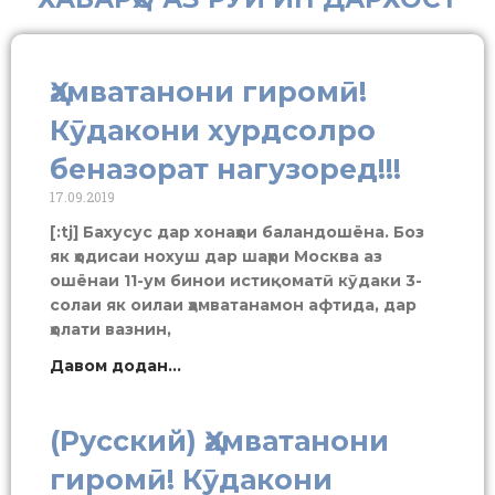
Ҳамватанони гиромӣ!
Кӯдакони хурдсолро
беназорат нагузоред!!!
17.09.2019
[:tj] Бахусус дар хонаҳои баландошёна. Боз
як ҳодисаи нохуш дар шаҳри Москва аз
ошёнаи 11-ум бинои истиқоматӣ кӯдаки 3-
солаи як оилаи ҳамватанамон афтида, дар
ҳолати вазнин,
Давом додан...
(Русский) Ҳамватанони
гиромӣ! Кӯдакони