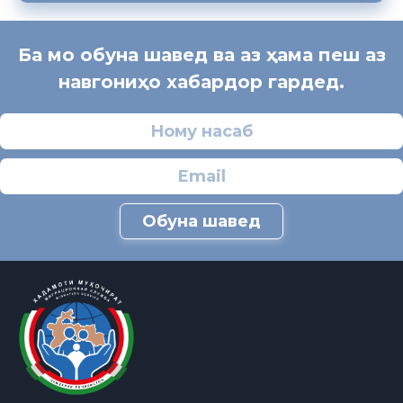
Ба мо обуна шавед ва аз ҳама пеш аз
навгониҳо хабардор гардед.
Обуна шавед