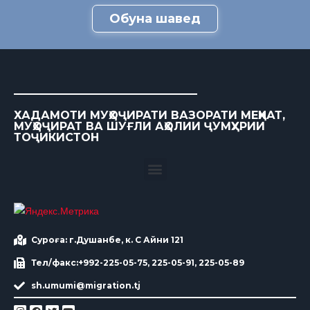
Обуна шавед
ХАДАМОТИ МУҲОҶИРАТИ ВАЗОРАТИ МЕҲНАТ,
МУҲОҶИРАТ ВА ШУҒЛИ АҲОЛИИ ҶУМҲУРИИ
ТОҶИКИСТОН
Суроға: г.Душанбе, к. С Айни 121
Тел/факс:+992-225-05-75, 225-05-91, 225-05-89
sh.umumi@migration.tj