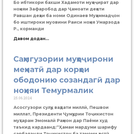
Бо ибтикори бахши Хадамоти муҳоҷират дар
ноҳияи Зафаробод дар Ҷамоати деҳоти
Равшан деҳаи ба номи Одинаев Муҳаммадҷон
бо иштироки муовини Раиси ноҳия Умарзода
Р., корманди
Давом додан...
Саҳмгузории муҳоҷирони
меҳнатӣ дар корҳои
ободонию созандагӣ дар
ноҳияи Темурмалик
25.06.2024
Асосгузори сулҳу ваҳдати миллӣ, Пешвои
миллат, Президенти Ҷумҳурии Тоҷикистон
муҳтарам Эмомалӣ Раҳмон дар Паёми худ
таъкид кардаанд:“Ҳамаи мардуми шарифу
сарбаланди Тоҷикистон ба тамоми ҳастӣ