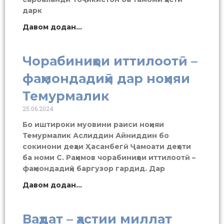
дарк
Давом додан...
Чорабиниҳои иттилоотӣ –
фаҳмондадиҳӣ дар ноҳияи
Темурмалик
25.06.2024
Бо иштироки муовини раиси ноҳияи
Темурмалик Аслиддин Айниддин бо
сокинони деҳаи Ҳасанбегӣ Ҷамоати деҳоти
ба номи С. Раҳимов чорабиниҳои иттилоотӣ –
фаҳмондадиҳӣ баргузор гардид. Дар
Давом додан...
Ваҳдат – ҳастии миллат