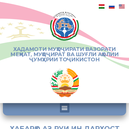
ХАДАМОТИ МУҲОҶИРАТИ ВАЗОРАТИ
МЕҲНАТ, МУҲОҶИРАТ ВА ШУҒЛИ АҲОЛИИ
ҶУМҲУРИИ ТОҶИКИСТОН
ХАБАРҲО АЗ РУИ ИН ДАРХОСТ