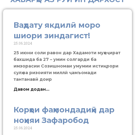
Ваҳдату якдилӣ моро
шиори зиндагист!
25.06.2024
25 июни соли равон дар Хадамоти муҳоҷират
бахшида ба 27 – умин солгарди ба
имзорасии Созишномаи умумии истиқрори
сулҳ ва ризоияти миллӣ ҷамъомади
тантанавӣ доир
Давом додан...
Корҳои фаҳмондадиҳӣ дар
ноҳияи Зафаробод
25.06.2024