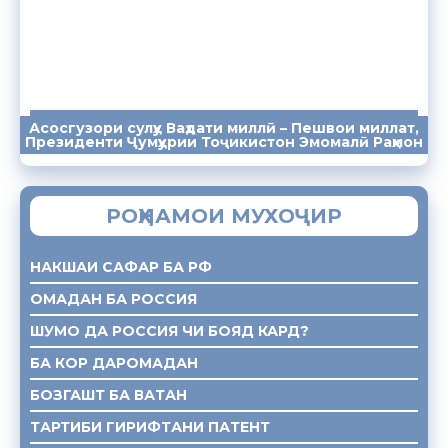
Асосгузори сулҳу Ваҳдати миллӣ – Пешвои миллат,
ПАЁМҲО
СУХАНРОНИҲО
СОМОНА
Президенти Ҷумҳурии Тоҷикистон Эмомалӣ Раҳмон
РОҲНАМОИ МУХОҶИР
НАКШАИ САФАР БА РФ
ОМАДАН БА РОССИЯ
ШУМО ДА РОССИЯ ЧИ БОЯД КАРД?
БА КОР ДАРОМАДАН
БОЗГАШТ БА ВАТАН
ТАРТИБИ ГИРИФТАНИ ПАТЕНТ