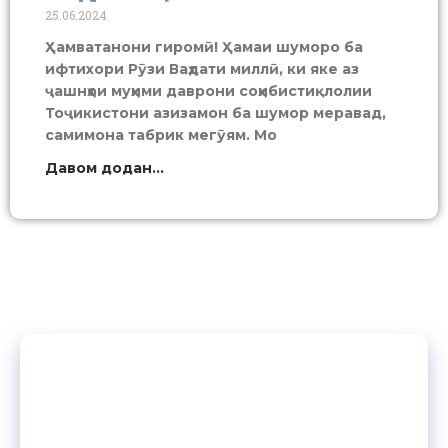
25.06.2024
Ҳамватанони гиромӣ! Ҳамаи шуморо ба
ифтихори Рӯзи Ваҳдати миллӣ, ки яке аз
ҷашнҳои муҳими даврони соҳибистиқлолии
Тоҷикистони азизамон ба шумор меравад,
самимона табрик мегӯям. Мо
Давом додан...