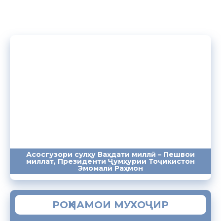
Асосгузори сулҳу Ваҳдати миллӣ – Пешвои
миллат, Президенти Ҷумҳурии Тоҷикистон
ПАЁМҲО
СУХАНРОНИҲО
СОМОНА
Эмомалӣ Раҳмон
РОҲНАМОИ МУХОҶИР