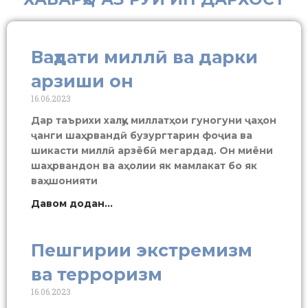
Ваҳдати миллӣ ва дарки
арзиши он
16.06.2023
Дар таърихи халқу миллатҳои гуногуни ҷаҳон
ҷанги шаҳрвандӣ бузургтарин фоҷиа ва
шикасти миллӣ арзёбӣ мегардад. Он миёни
шаҳрвандон ва аҳолии як мамлакат бо як
ваҳшонияти
Давом додан...
Пешгирии экстремизм
ва терроризм
16.06.2023