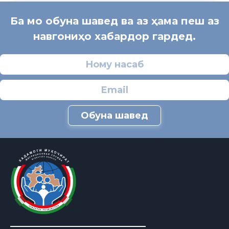
Ба мо обуна шавед ва аз ҳама пеш аз
навгониҳо хабардор гардед.
Обуна шавед