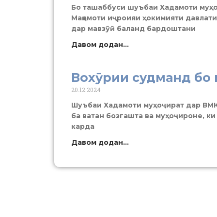
Бо ташаббуси шуъбаи Хадамоти муҳо
Мақомоти иҷроияи ҳокимияти давлат
дар мавзӯӣ баланд бардоштани
Давом додан...
Вохӯрии судманд бо 
20.12.2024
Шуъбаи Хадамоти муҳоҷират дар ВМК
ба ватан бозгашта ва муҳоҷироне, к
карда
Давом додан...