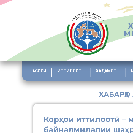
М
АСОСӢ
ИТТИЛООТ
ХАДАМОТ
ХАБАРҲО
Корҳои иттилоотӣ – 
байналмилалии шаҳ