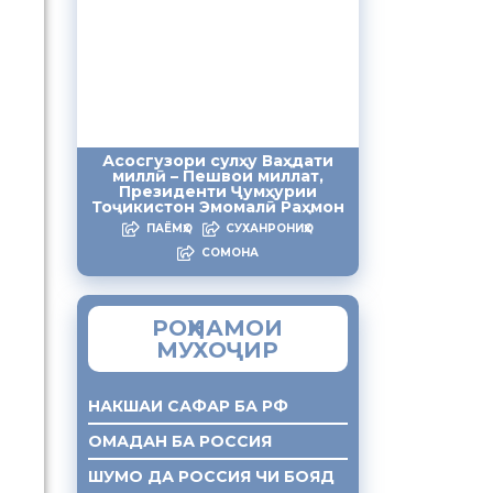
Асосгузори сулҳу Ваҳдати
миллӣ – Пешвои миллат,
Президенти Ҷумҳурии
Тоҷикистон Эмомалӣ Раҳмон
ПАЁМҲО
СУХАНРОНИҲО
СОМОНА
РОҲНАМОИ
МУХОҶИР
НАКШАИ САФАР БА РФ
ОМАДАН БА РОССИЯ
ШУМО ДА РОССИЯ ЧИ БОЯД