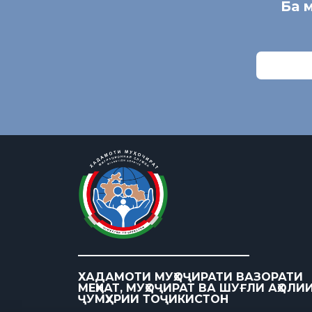
Ба 
ХАДАМОТИ МУҲОҶИРАТИ ВАЗОРАТИ
МЕҲНАТ, МУҲОҶИРАТ ВА ШУҒЛИ АҲОЛИ
ҶУМҲУРИИ ТОҶИКИСТОН