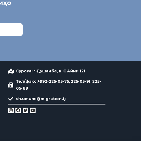
ниҳо
Суроға: г.Душанбе, к. С Айни 121
Тел/факс:+992-225-05-75, 225-05-91, 225-
05-89
sh.umumi@migration.tj