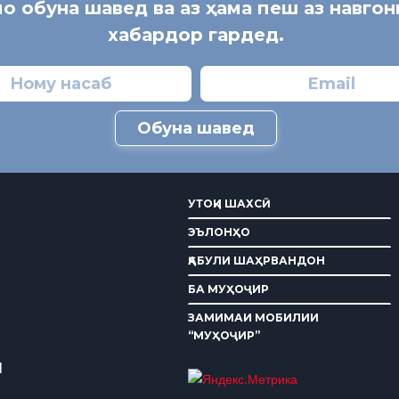
мо обуна шавед ва аз ҳама пеш аз навго
хабардор гардед.
Обуна шавед
УТОҚИ ШАХСӢ
ЭЪЛОНҲО
ҚАБУЛИ ШАҲРВАНДОН
БА МУҲОҶИР
ЗАМИМАИ МОБИЛИИ
“МУҲОҶИР”
И