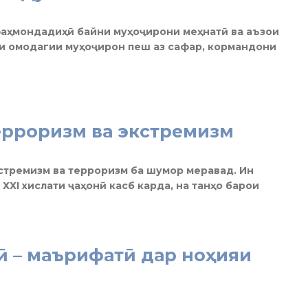
фаҳмондадиҳӣ байни муҳоҷирони меҳнатӣ ва аъзои
ҳи омодагии муҳоҷирон пеш аз сафар, кормандони
ерроризм ва экстремизм
кстремизм ва терроризм ба шумор меравад. Ин
ХХI хислати ҷаҳонӣ касб карда, на танҳо барои
ӣ – маърифатӣ дар ноҳияи