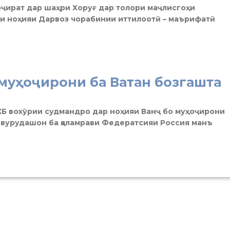
ҷират дар шаҳри Хоруғ дар толори маҷлисгоҳи
ии ноҳияи Дарвоз чорабинии иттилоотӣ – маърифатӣ
муҳоҷирони ба Ватан бозгашта
Б вохӯрии судмандро дар ноҳияи Ванҷ бо муҳоҷирони
и вурудашон ба қаламрави Федератсияи Россия манъ