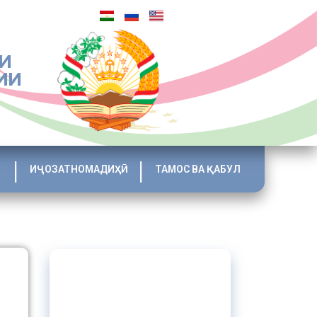
И
ИИ
ИҶОЗАТНОМАДИҲӢ
ТАМОС ВА ҚАБУЛ