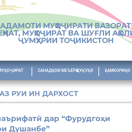
ХАДАМОТИ МУҲОҶИРАТИ ВАЗОРАТ
ЕҲНАТ, МУҲОҶИРАТ ВА ШУҒЛИ АҲОЛ
ҶУМҲУРИИ ТОҶИКИСТОН
МУҲОҶИРАТ
САНАДҲОИ МЕЪЁРӢ ҲУҚУҚӢ
ҲАМКОРИҲО
 АЗ РУИ ИН ДАРХОСТ
маърифатӣ дар “Фурудгоҳи
ри Душанбе”