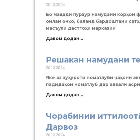
20.12.2024
Бо мақсади пурзур намудани корҳои 
оилаи онҳо, баланд бардоштани сат
масъули дастгоҳи марказии
Давом додан...
Решакан намудани т
20.12.2024
Яке аз зуҳуроти номатлуби ҷаҳонӣ э
падидаҳои номатлуб дар аввали асри 
Давом додан...
Чорабинии иттилоот
Дарвоз
20.12.2024