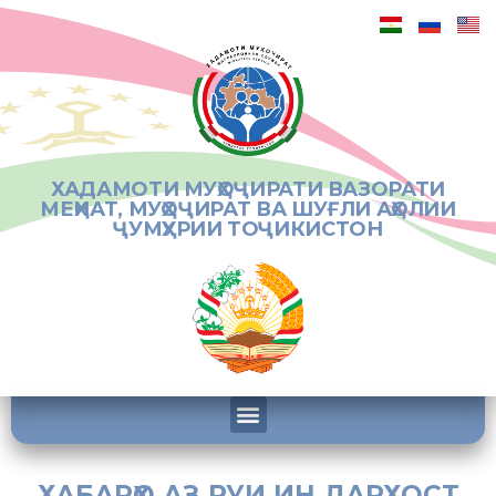
ХАДАМОТИ МУҲОҶИРАТИ ВАЗОРАТИ
МЕҲНАТ, МУҲОҶИРАТ ВА ШУҒЛИ АҲОЛИИ
ҶУМҲУРИИ ТОҶИКИСТОН
ХАБАРҲО АЗ РУИ ИН ДАРХОСТ