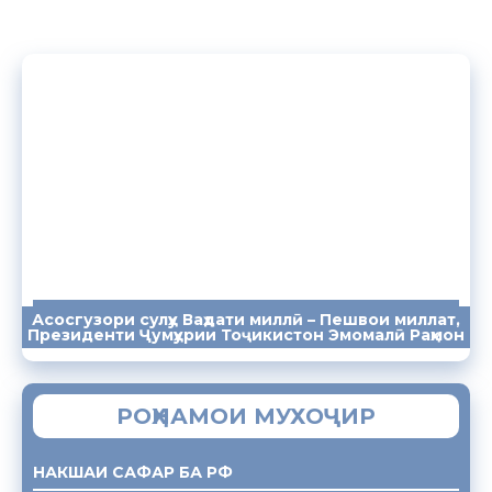
Асосгузори сулҳу Ваҳдати миллӣ – Пешвои миллат,
ПАЁМҲО
СУХАНРОНИҲО
СОМОНА
Президенти Ҷумҳурии Тоҷикистон Эмомалӣ Раҳмон
РОҲНАМОИ МУХОҶИР
НАКШАИ САФАР БА РФ