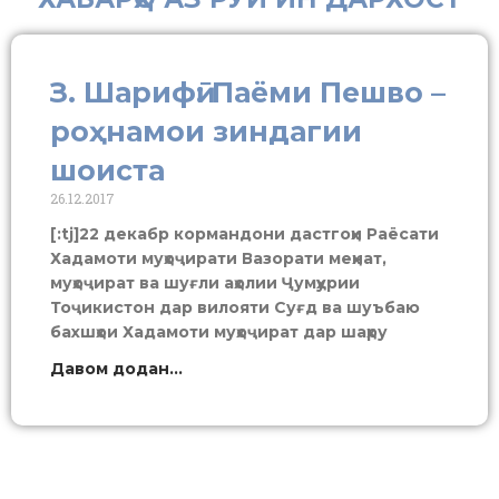
З. Шарифӣ: Паёми Пешво –
роҳнамои зиндагии
шоиста
26.12.2017
[:tj]22 декабр кормандони дастгоҳи Раёсати
Хадамоти муҳоҷирати Вазорати меҳнат,
муҳоҷират ва шуғли аҳолии Ҷумҳурии
Тоҷикистон дар вилояти Суғд ва шуъбаю
бахшҳои Хадамоти муҳоҷират дар шаҳру
Давом додан...