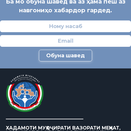
Ба мо обуна шавед ва аз ҳама пеш аз
навгониҳо хабардор гардед.
Обуна шавед
ХАДАМОТИ МУҲОҶИРАТИ ВАЗОРАТИ МЕҲНАТ,