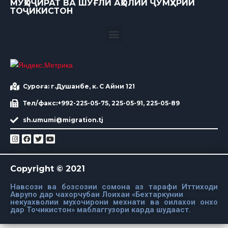
МУҲОҶИРАТ ВА ШУҒЛИ АҲОЛИИ ҶУМҲУРИИ
ТОҶИКИСТОН
Суроға: г.Душанбе, к. С Айни 121
Тел/факс:+992-225-05-75, 225-05-91, 225-05-89
sh.umumi@migration.tj
Copyright © 2021
Навсози ва бозсозии сомона аз тарафи Иттиходи
Аврупо дар чахорчубаи Лоихаи «Бехтаркунии
некуахволии мухочирони мехнати ва оилахои онхо
дар Точикистон» маблаггузори карда шудааст.