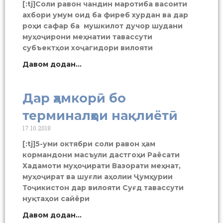
[:tj]Соли равон чандин маротиба васоити
ахбори умум оид ба фиреб хурдан ва дар
роҳи сафар ба мушкилот дучор шудани
муҳоҷирони меҳнатии тавассути
субъектҳои хоҷагидори вилояти
Давом додан...
Дар ҳамкорӣ бо
терминалҳои нақлиётӣ
17.10.2018
[:tj]5-уми октябри соли равон ҳам
кормандони масъули дастгоҳи Раёсати
Хадамоти муҳоҷирати Вазорати меҳнат,
муҳоҷират ва шуғли аҳолии Ҷумҳурии
Тоҷикистон дар вилояти Суғд тавассути
нуқтаҳои сайёри
Давом додан...