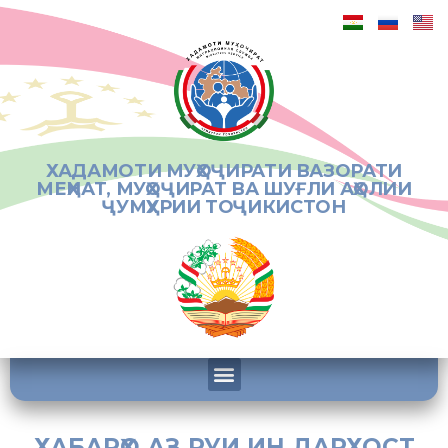
ХАДАМОТИ МУҲОҶИРАТИ ВАЗОРАТИ
МЕҲНАТ, МУҲОҶИРАТ ВА ШУҒЛИ АҲОЛИИ
ҶУМҲУРИИ ТОҶИКИСТОН
ХАБАРҲО АЗ РУИ ИН ДАРХОСТ