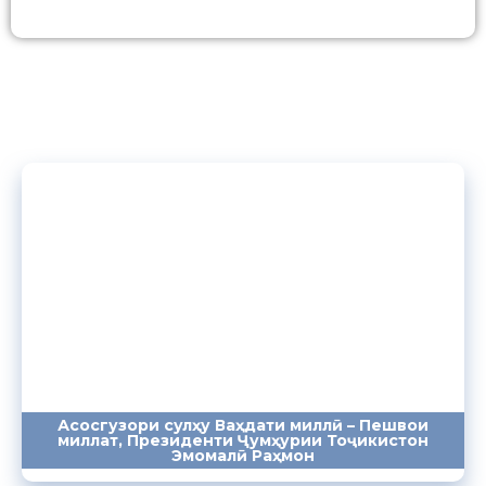
Асосгузори сулҳу Ваҳдати миллӣ – Пешвои
миллат, Президенти Ҷумҳурии Тоҷикистон
ПАЁМҲО
СУХАНРОНИҲО
СОМОНА
Эмомалӣ Раҳмон