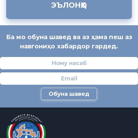
ЭЪЛОНҲО
Ба мо обуна шавед ва аз ҳама пеш аз
навгониҳо хабардор гардед.
Обуна шавед