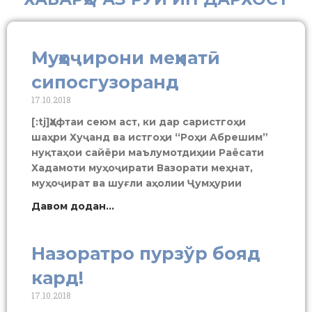
Муҳоҷирони меҳнатӣ
сипосгузоранд
17.10.2018
[:tj]Ҳафтаи сеюм аст, ки дар саристгоҳи
шаҳри Хуҷанд ва истгоҳи “Роҳи Абрешим”
нуқтаҳои сайёри маълумотдиҳии Раёсати
Хадамоти муҳоҷирати Вазорати меҳнат,
муҳоҷират ва шуғли аҳолии Ҷумҳурии
Давом додан...
Назоратро пурзўр бояд
кард!
17.10.2018