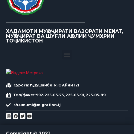
ХАДАМОТИ МУҲОҶИРАТИ ВАЗОРАТИ МЕҲНАТ,
МУҲОҶИРАТ ВА ШУҒЛИ АҲОЛИИ ҶУМҲУРИИ
ТОҶИКИСТОН
Суроға: г.Душанбе, к. С Айни 121
Тел/факс:+992-225-05-75, 225-05-91, 225-05-89
sh.umumi@migration.tj
Copyright © 2021