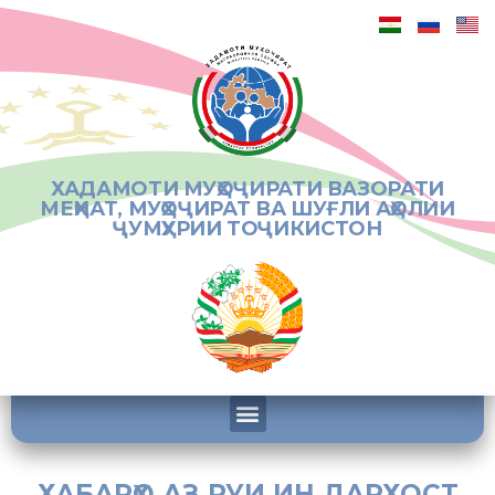
ХАДАМОТИ МУҲОҶИРАТИ ВАЗОРАТИ
МЕҲНАТ, МУҲОҶИРАТ ВА ШУҒЛИ АҲОЛИИ
ҶУМҲУРИИ ТОҶИКИСТОН
ХАБАРҲО АЗ РУИ ИН ДАРХОСТ