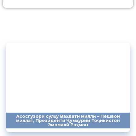
Асосгузори сулҳу Ваҳдати миллӣ – Пешвои
миллат, Президенти Ҷумҳурии Тоҷикистон
ПАЁМҲО
СУХАНРОНИҲО
СОМОНА
Эмомалӣ Раҳмон