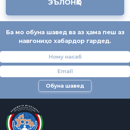
ЭЪЛОНҲО
Ба мо обуна шавед ва аз ҳама пеш аз
навгониҳо хабардор гардед.
Обуна шавед