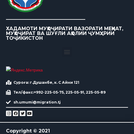
ХАДАМОТИ МУҲОҶИРАТИ ВАЗОРАТИ МЕҲНАТ,
МУҲОҶИРАТ ВА ШУҒЛИ АҲОЛИИ ҶУМҲУРИИ
ТОҶИКИСТОН
Суроға: г.Душанбе, к. С Айни 121
Тел/факс:+992-225-05-75, 225-05-91, 225-05-89
sh.umumi@migration.tj
Copyright © 2021