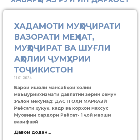
ХАДАМОТИ МУҲОҶИРАТИ
ВАЗОРАТИ МЕҲНАТ,
МУҲОҶИРАТ ВА ШУҒЛИ
АҲОЛИИ ҶУМҲУРИИ
ТОҶИКИСТОН
11.01.2024
Барои ишғоли мансабҳои холии
маъмуриихизмати давлатии зерин озмун
эълон мекунад: ДАСТГОҲИ МАРКАЗӢ
Раёсати ҳуқуқ, кадр ва корҳои махсус
Муовини сардори Раёсат- 1 ҷой маоши
вазифавӣ
Давом додан...