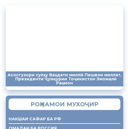
Асосгузори сулҳу Ваҳдати миллӣ – Пешвои миллат,
Президенти Ҷумҳурии Тоҷикистон Эмомалӣ
ПАЁМҲО
СУХАНРОНИҲО
СОМОНА
Раҳмон
РОҲНАМОИ МУХОҶИР
НАКШАИ САФАР БА РФ
ОМАДАН БА РОССИЯ