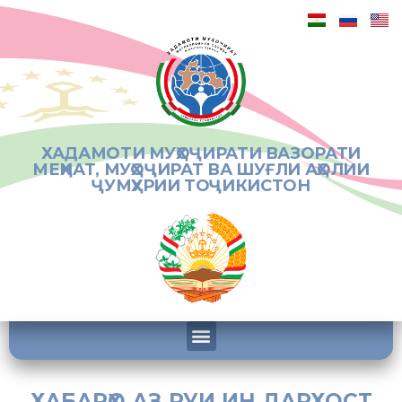
ХАДАМОТИ МУҲОҶИРАТИ ВАЗОРАТИ
МЕҲНАТ, МУҲОҶИРАТ ВА ШУҒЛИ АҲОЛИИ
ҶУМҲУРИИ ТОҶИКИСТОН
ХАБАРҲО АЗ РУИ ИН ДАРХОСТ