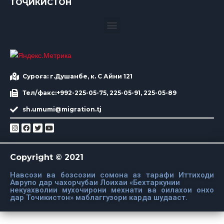
ТОҶИКИСТОН
Суроға: г.Душанбе, к. С Айни 121
Тел/факс:+992-225-05-75, 225-05-91, 225-05-89
sh.umumi@migration.tj
Copyright © 2021
Навсози ва бозсозии сомона аз тарафи Иттиходи
Аврупо дар чахорчубаи Лоихаи «Бехтаркунии
некуахволии мухочирони мехнати ва оилахои онхо
дар Точикистон» маблаггузори карда шудааст.