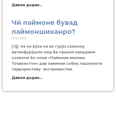
Давом додан...
Чӣ паймоне бувад
паймоншиканро?
15.02.2019
[:tj] Аз он рўзе ки як гурўҳ хоинону
ватанфурўшон оид ба ташкил намудани
созмоне бо номи «Паймони миллии
Тоҷикистон» дар заминаи собиқ ташкилоти
террористиву экстремистии
Давом додан...