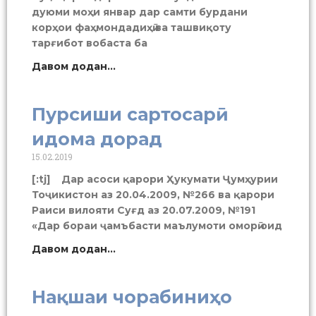
дуюми моҳи январ дар самти бурдани
корҳои фаҳмондадиҳӣ ва ташвиқоту
тарғибот вобаста ба
Давом додан...
Пурсиши сартосарӣ
идома дорад
15.02.2019
[:tj] Дар асоси қарори Ҳукумати Ҷумҳурии
Тоҷикистон аз 20.04.2009, №266 ва қарори
Раиси вилояти Суғд аз 20.07.2009, №191
«Дар бораи ҷамъбасти маълумоти оморӣ оид
Давом додан...
Нақшаи чорабиниҳо