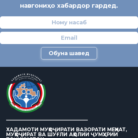
навгониҳо хабардор гардед.
Обуна шавед
ХАДАМОТИ МУҲОҶИРАТИ ВАЗОРАТИ МЕҲНАТ,
МУҲОҶИРАТ ВА ШУҒЛИ АҲОЛИИ ҶУМҲУРИИ