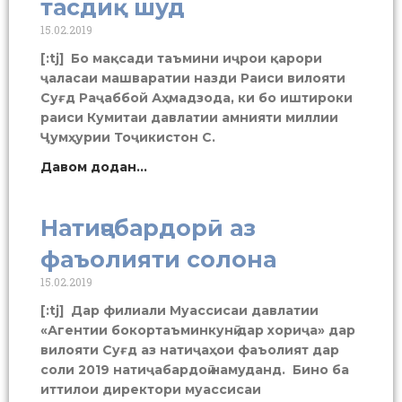
тасдиқ шуд
15.02.2019
[:tj] Бо мақсади таъмини иҷрои қарори
ҷаласаи машваратии назди Раиси вилояти
Суғд Раҷаббой Аҳмадзода, ки бо иштироки
раиси Кумитаи давлатии амнияти миллии
Ҷумҳурии Тоҷикистон С.
Давом додан...
Натиҷабардорӣ аз
фаъолияти солона
15.02.2019
[:tj] Дар филиали Муассисаи давлатии
«Агентии бокортаъминкунӣ дар хориҷа» дар
вилояти Суғд аз натиҷаҳои фаъолият дар
соли 2019 натиҷабардоӣ намуданд. Бино ба
иттилои директори муассисаи