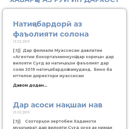
Натиҷабардорӣ аз
фаъолияти солона
15.02.2019
[:tj] Дар филиали Муассисаи давлатии
«Агентии бокортаъминкунӣ дар хориҷа» дар
вилояти Суғд аз натиҷаҳои фаъолият дар
соли 2019 натиҷабардоӣ намуданд. Бино ба
иттилои директори муассисаи
Давом додан...
Дар асоси нақшаи нав
15.02.2019
[:tj] Сохторҳои зертобеи Хадамоти
муҳоҷират дар вилояти Суғд оғоз аз нимаи