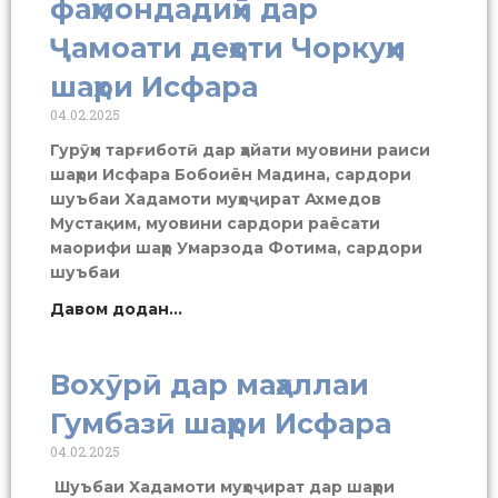
фаҳмондадиҳӣ дар
Ҷамоати деҳоти Чоркуҳи
шаҳри Исфара
04.02.2025
Гурӯҳи тарғиботӣ дар ҳайати муовини раиси
шаҳри Исфара Бобоиён Мадина, сардори
шуъбаи Хадамоти муҳоҷират Ахмедов
Мустақим, муовини сардори раёсати
маорифи шаҳр Умарзода Фотима, сардори
шуъбаи
Давом додан...
Вохӯрӣ дар маҳаллаи
Гумбазӣ шаҳри Исфара
04.02.2025
Шуъбаи Хадамоти муҳоҷират дар шаҳри