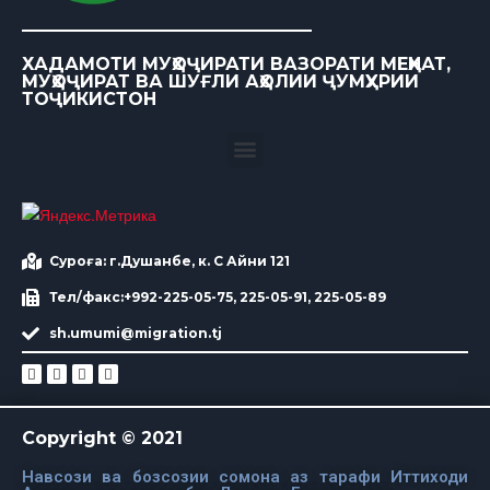
ХАДАМОТИ МУҲОҶИРАТИ ВАЗОРАТИ МЕҲНАТ,
МУҲОҶИРАТ ВА ШУҒЛИ АҲОЛИИ ҶУМҲУРИИ
ТОҶИКИСТОН
Суроға: г.Душанбе, к. С Айни 121
Тел/факс:+992-225-05-75, 225-05-91, 225-05-89
sh.umumi@migration.tj
Copyright © 2021
Навсози ва бозсозии сомона аз тарафи Иттиходи