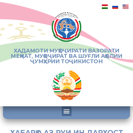
ХАДАМОТИ МУҲОҶИРАТИ ВАЗОРАТИ
МЕҲНАТ, МУҲОҶИРАТ ВА ШУҒЛИ АҲОЛИИ
ҶУМҲУРИИ ТОҶИКИСТОН
ХАБАРҲО АЗ РУИ ИН ДАРХОСТ