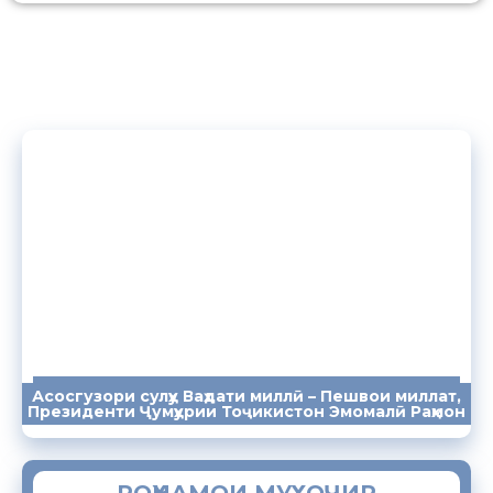
Асосгузори сулҳу Ваҳдати миллӣ – Пешвои миллат,
ПАЁМҲО
СУХАНРОНИҲО
СОМОНА
Президенти Ҷумҳурии Тоҷикистон Эмомалӣ Раҳмон
РОҲНАМОИ МУХОҶИР