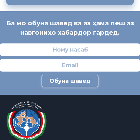
Ба мо обуна шавед ва аз ҳама пеш аз
навгониҳо хабардор гардед.
Обуна шавед