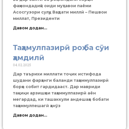
фаҳмондадиҳӣ оиди муҳтавои паёми
Асосгузори сулҳу Ваҳдати миллӣ – Пешвои
миллат, Президенти
Давом додан...
Таҳамулпазирӣ роҳ ба сӯи
ҳамдилӣ
04.02.2025
Дар таърихи миллати тоҷик истифода
шудани фарҳанги баланди таҳаммулпазирӣ
борҳо собит гардидааст. Дар мавриди
таҳқиқи арзишҳои таҳаммулпазирӣ аён
мегардад, ки ташаккули андешаҳо бобати
таҳаммулпешагӣ ҳанӯз
Давом додан...