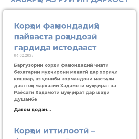
Корҳои фаҳмондадиҳӣ
пайваста роҳандозӣ
гардида истодааст
04.02.2025
Баргузории корҳои фаҳмондадиҳӣ ҷиҳати
бехатарии муҳоҷирони меҳнатӣ дар хориҷи
кишвар, аз ҷониби кормандони масъули
дастгоҳи марказии Хадамоти муҳоҷират ва
Раёсати Хадамоти муҳоҷират дар шаҳри
Душанбе
Давом додан...
Корҳои иттилоотӣ –