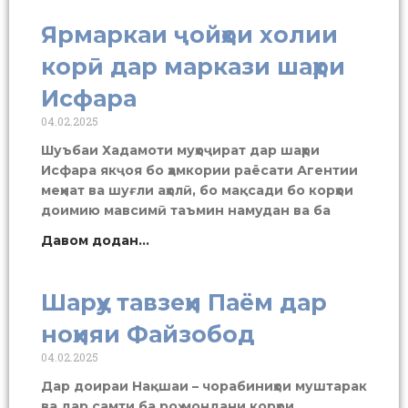
Ярмаркаи ҷойҳои холии
корӣ дар маркази шаҳри
Исфара
04.02.2025
Шуъбаи Хадамоти муҳоҷират дар шаҳри
Исфара якҷоя бо ҳамкории раёсати Агентии
меҳнат ва шуғли аҳолӣ, бо мақсади бо корҳои
доимию мавсимӣ таъмин намудан ва ба
Давом додан...
Шарҳу тавзеҳи Паём дар
ноҳияи Файзобод
04.02.2025
Дар доираи Нақшаи – чорабиниҳои муштарак
ва дар самти ба роҳ мондани корҳои