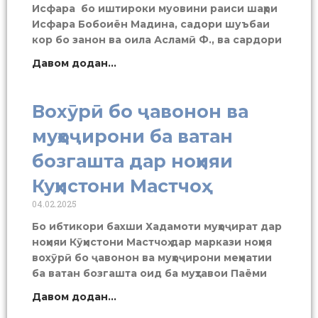
Исфара бо иштироки муовини раиси шаҳри
Исфара Бобоиён Мадина, садори шуъбаи
кор бо занон ва оила Асламӣ Ф., ва сардори
Давом додан...
Вохӯрӣ бо ҷавонон ва
муҳоҷирони ба ватан
бозгашта дар ноҳияи
Куҳистони Мастчоҳ
04.02.2025
Бо ибтикори бахши Хадамоти муҳоҷират дар
ноҳияи Кӯҳистони Мастчоҳ дар маркази ноҳия
вохӯрӣ бо ҷавонон ва муҳоҷирони меҳнатии
ба ватан бозгашта оид ба муҳтавои Паёми
Давом додан...