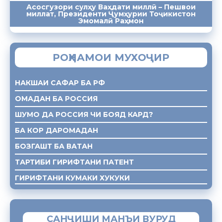
Асосгузори сулҳу Ваҳдати миллӣ – Пешвои
миллат, Президенти Ҷумҳурии Тоҷикистон
ПАЁМҲО
СУХАНРОНИҲО
СОМОНА
Эмомалӣ Раҳмон
РОҲНАМОИ МУХОҶИР
НАКШАИ САФАР БА РФ
ОМАДАН БА РОССИЯ
ШУМО ДА РОССИЯ ЧИ БОЯД КАРД?
БА КОР ДАРОМАДАН
БОЗГАШТ БА ВАТАН
ТАРТИБИ ГИРИФТАНИ ПАТЕНТ
ГИРИФТАНИ КУМАКИ ХУКУКИ
САНҶИШИ МАНЪИ ВУРУД