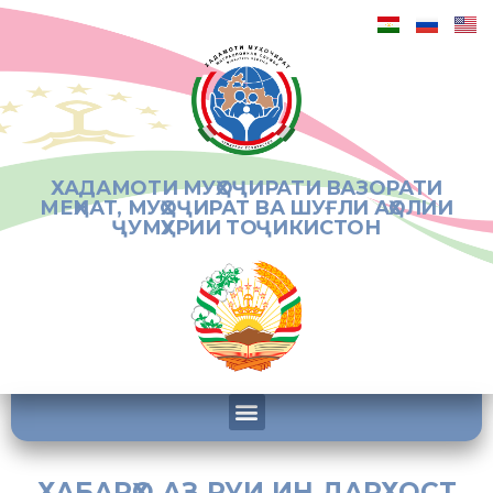
ХАДАМОТИ МУҲОҶИРАТИ ВАЗОРАТИ
МЕҲНАТ, МУҲОҶИРАТ ВА ШУҒЛИ АҲОЛИИ
ҶУМҲУРИИ ТОҶИКИСТОН
ХАБАРҲО АЗ РУИ ИН ДАРХОСТ