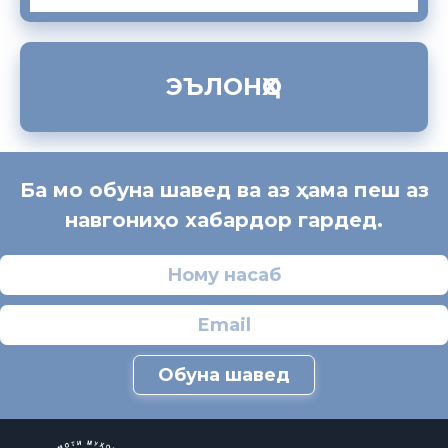
ЭЪЛОНҲО
Ба мо обуна шавед ва аз ҳама пеш аз
навгониҳо хабардор гардед.
Обуна шавед