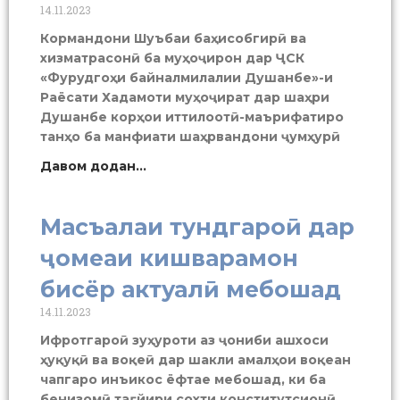
14.11.2023
Кормандони Шуъбаи баҳисобгирӣ ва
хизматрасонӣ ба муҳоҷирон дар ҶСК
«Фурудгоҳи байналмилалии Душанбе»-и
Раёсати Хадамоти муҳоҷират дар шаҳри
Душанбе корҳои иттилоотӣ-маърифатиро
танҳо ба манфиати шаҳрвандони ҷумҳурӣ
Давом додан...
Масъалаи тундгароӣ дар
ҷомеаи кишварамон
бисёр актуалӣ мебошад
14.11.2023
Ифротгароӣ зуҳуроти аз ҷониби ашхоси
ҳуқуқӣ ва воқеӣ дар шакли амалҳои воқеан
чапгаро инъикос ёфтае мебошад, ки ба
бенизомӣ тағйири сохти конститутсионӣ