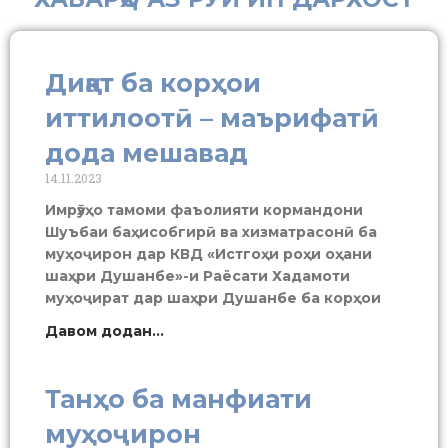
Диққат ба корҳои
иттилоотӣ – маърифатӣ
дода мешавад
14.11.2023
Имрӯзҳо тамоми фаъолияти кормандони
Шуъбаи баҳисобгирӣ ва хизматрасонӣ ба
муҳоҷирон дар КВД «Истгоҳи роҳи оҳани
шаҳри Душанбе»-и Раёсати Хадамоти
муҳоҷират дар шаҳри Душанбе ба корҳои
Давом додан...
Танҳо ба манфиати
муҳоҷирон