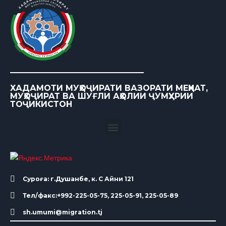
ХАДАМОТИ МУҲОҶИРАТИ ВАЗОРАТИ МЕҲНАТ,
МУҲОҶИРАТ ВА ШУҒЛИ АҲОЛИИ ҶУМҲУРИИ
ТОҶИКИСТОН
Суроға: г.Душанбе, к. С Айни 121
Тел/факс:+992-225-05-75, 225-05-91, 225-05-89
sh.umumi@migration.tj