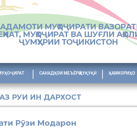
ХАДАМОТИ МУҲОҶИРАТИ ВАЗОРАТ
ЕҲНАТ, МУҲОҶИРАТ ВА ШУҒЛИ АҲОЛ
ҶУМҲУРИИ ТОҶИКИСТОН
МУҲОҶИРАТ
САНАДҲОИ МЕЪЁРӢ ҲУҚУҚӢ
ҲАМКОРИҲО
 АЗ РУИ ИН ДАРХОСТ
ати Рӯзи Модарон