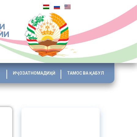
И
ИИ
ИҶОЗАТНОМАДИҲӢ
ТАМОС ВА ҚАБУЛ