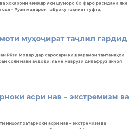
ва хоҳарони азиз!Ҳар яки шуморо бо фаро расидани яке
сол – Рӯзи модарон табрику таҳният гуфта,
моти муҳоҷират таҷлил гардид
даи Рӯзи Модар дар саросари кишварамон тантанаҳои
аи соли нави аҷдодӣ, яъне Наврӯзи дилафрӯз якҷоя
рноки асри нав – экстремизм ва
и ниҳоят хатарноки асри нав – экстремизм ва