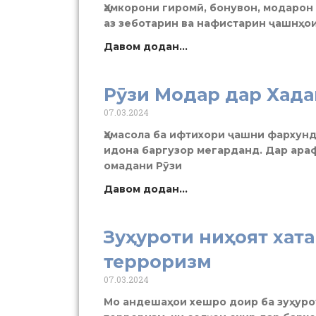
Ҳамкорони гиромӣ, бонувон, модарон 
аз зеботарин ва нафистарин ҷашнҳои 
Давом додан...
Рӯзи Модар дар Хада
07.03.2024
Ҳамасола ба ифтихори ҷашни фархун
идона баргузор мегарданд. Дар араф
омадани Рӯзи
Давом додан...
Зуҳуроти ниҳоят хата
терроризм
07.03.2024
Мо андешаҳои хешро доир ба зуҳурот