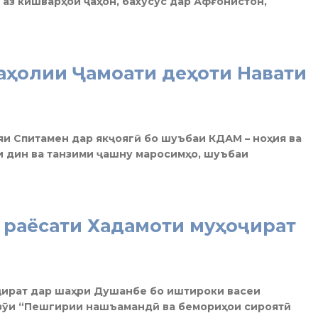
 аз кишварҳои ҷаҳон, бахусус дар Афғонистон,
аҳолии Ҷамоати деҳоти Навати
яи Спитамен дар якҷоягӣ бо шуъбаи КДАМ – ноҳия ва
и дин ва танзими ҷашну маросимҳо, шуъбаи
 раёсати Хадамоти муҳоҷират
ҷират дар шаҳри Душанбе бо иштироки васеи
зӯи “Пешгирии нашъамандӣ ва бемориҳои сироятӣ