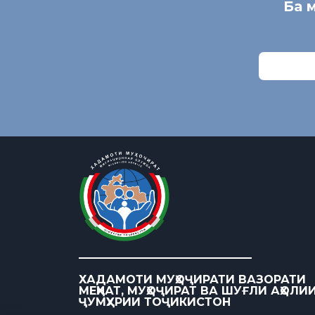
Ба 
ХАДАМОТИ МУҲОҶИРАТИ ВАЗОРАТИ
МЕҲНАТ, МУҲОҶИРАТ ВА ШУҒЛИ АҲОЛИ
ҶУМҲУРИИ ТОҶИКИСТОН