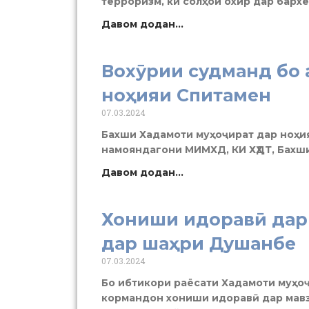
терроризм, ки солҳои охир дар бархе
Давом додан...
Вохӯрии судманд бо 
ноҳияи Спитамен
07.03.2024
Бахши Хадамоти муҳоҷират дар ноҳи
намояндагони МИМХД, КИ ХҲДТ, Бахш
Давом додан...
Хониши идоравӣ дар
дар шаҳри Душанбе
07.03.2024
Бо ибтикори раёсати Хадамоти муҳо
кормандон хониши идоравӣ дар мав