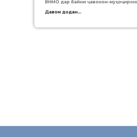
ВНМО дар байни ҷавонон-муҳоҷирон
Давом додан...