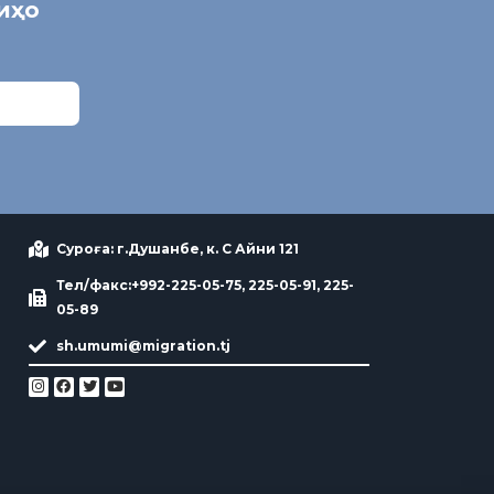
ниҳо
Суроға: г.Душанбе, к. С Айни 121
Тел/факс:+992-225-05-75, 225-05-91, 225-
05-89
sh.umumi@migration.tj