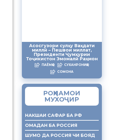
Асосгузори сулҳу Ваҳдати
миллӣ – Пешвои миллат,
Президенти Ҷумҳурии
Тоҷикистон Эмомалӣ Раҳмон
ПАЁМҲО
СУХАНРОНИҲО
СОМОНА
РОҲНАМОИ
МУХОҶИР
НАКШАИ САФАР БА РФ
ОМАДАН БА РОССИЯ
ШУМО ДА РОССИЯ ЧИ БОЯД