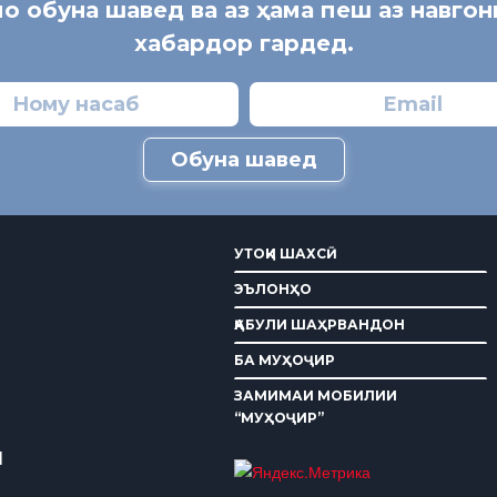
мо обуна шавед ва аз ҳама пеш аз навго
хабардор гардед.
Обуна шавед
УТОҚИ ШАХСӢ
ЭЪЛОНҲО
ҚАБУЛИ ШАҲРВАНДОН
БА МУҲОҶИР
ЗАМИМАИ МОБИЛИИ
“МУҲОҶИР”
И