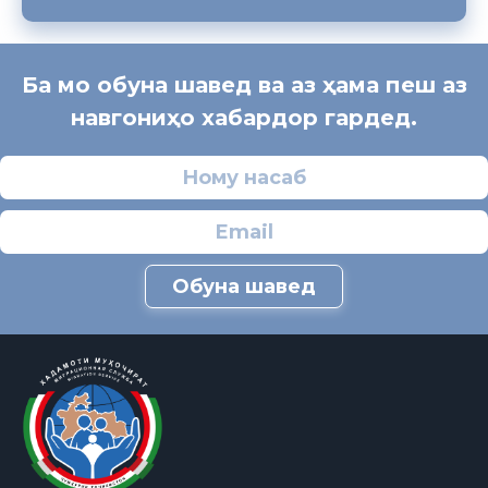
Ба мо обуна шавед ва аз ҳама пеш аз
навгониҳо хабардор гардед.
Обуна шавед