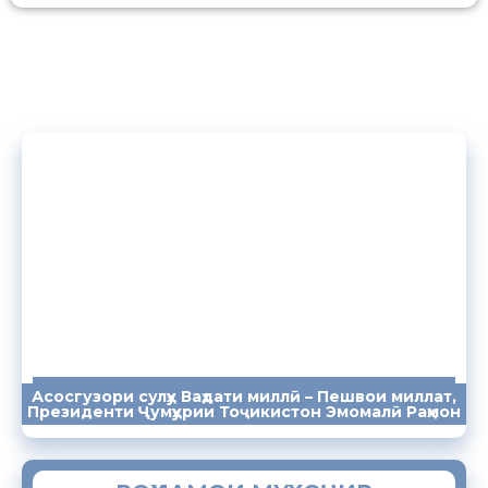
Асосгузори сулҳу Ваҳдати миллӣ – Пешвои миллат,
ПАЁМҲО
СУХАНРОНИҲО
СОМОНА
Президенти Ҷумҳурии Тоҷикистон Эмомалӣ Раҳмон