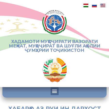
ХАДАМОТИ МУҲОҶИРАТИ ВАЗОРАТИ
МЕҲНАТ, МУҲОҶИРАТ ВА ШУҒЛИ АҲОЛИИ
ҶУМҲУРИИ ТОҶИКИСТОН
ХАБАРҲО АЗ РУИ ИН ДАРХОСТ