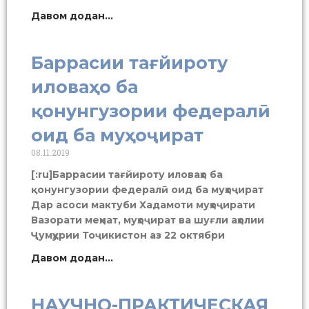
Давом додан...
Баррасии тағйироту
иловаҳо ба
қонунгузории федералӣ
оид ба муҳоҷират
08.11.2019
[:ru]Баррасии тағйироту иловаҳо ба
қонунгузории федералӣ оид ба муҳоҷират
Дар асоси мактуби Хадамоти муҳоҷирати
Вазорати меҳнат, муҳоҷират ва шуғли аҳолии
Ҷумҳурии Тоҷикистон аз 22 октябри
Давом додан...
НАУЧНО-ПРАКТИЧЕСКАЯ