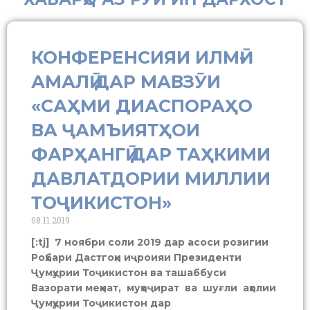
КОНФЕРЕНСИЯИ ИЛМӢ-
АМАЛӢ ДАР МАВЗӮИ
«САҲМИ ДИАСПОРАҲО
ВА ҶАМЪИЯТҲОИ
ФАРҲАНГӢ ДАР ТАҲКИМИ
ДАВЛАТДОРИИ МИЛЛИИ
ТОҶИКИСТОН»
08.11.2019
[:tj] 7 ноябри соли 2019 дар асоси розигии
Роҳбари Дастгоҳи иҷроияи Президенти
Ҷумҳурии Тоҷикистон ва ташаббуси
Вазорати меҳнат, муҳоҷират ва шуғли аҳолии
Ҷумҳурии Тоҷикистон дар