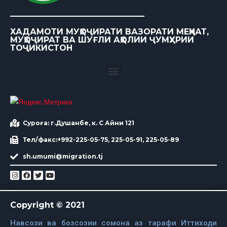
ХАДАМОТИ МУҲОҶИРАТИ ВАЗОРАТИ МЕҲНАТ,
МУҲОҶИРАТ ВА ШУҒЛИ АҲОЛИИ ҶУМҲУРИИ
ТОҶИКИСТОН
Суроға: г.Душанбе, к. С Айни 121
Тел/факс:+992-225-05-75, 225-05-91, 225-05-89
sh.umumi@migration.tj
Copyright © 2021
Навсози ва бозсозии сомона аз тарафи Иттиходи