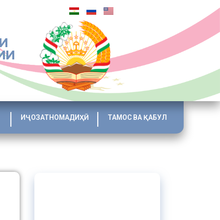
И
ИИ
ИҶОЗАТНОМАДИҲӢ
ТАМОС ВА ҚАБУЛ