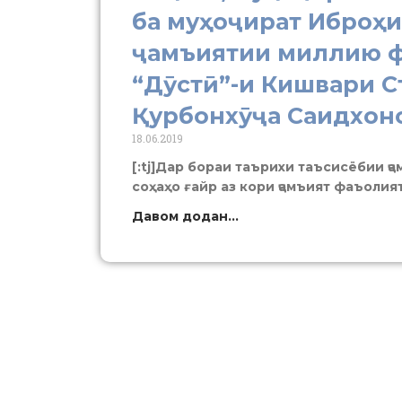
ба муҳоҷират Иброҳ
ҷамъиятии миллию ф
“Дӯстӣ”-и Кишвари 
Қурбонхӯҷа Саидхон
18.06.2019
[:tj]Дар бораи таърихи таъсисёбии ҷ
соҳаҳо ғайр аз кори ҷамъият фаъоли
Давом додан...