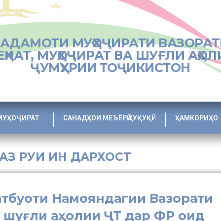
ХАДАМОТИ МУҲОҶИРАТИ ВАЗОРАТ
ЕҲНАТ, МУҲОҶИРАТ ВА ШУҒЛИ АҲОЛ
ҶУМҲУРИИ ТОҶИКИСТОН
МУҲОҶИРАТ
САНАДҲОИ МЕЪЁРӢ ҲУҚУҚӢ
ҲАМКОРИҲО
 АЗ РУИ ИН ДАРХОСТ
атбуоти Намояндагии Вазорати
а шуғли аҳолии ҶТ дар ФР оид