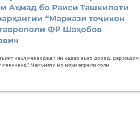
им Аҳмад бо Раиси Ташкилоти
арҳангии “Маркази тоҷикон
Ставрополи ФР Шаҳобов
ович
амъият нақл мекардед? Чӣ қадар аъзо доред, дар кадом
ят мекунанд? Ҷамъияти мо моҳи апрели соли