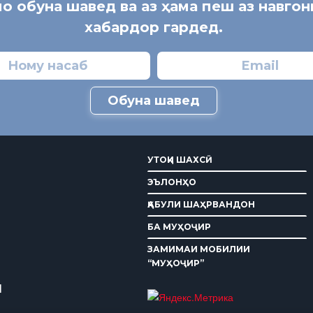
мо обуна шавед ва аз ҳама пеш аз навго
хабардор гардед.
Обуна шавед
УТОҚИ ШАХСӢ
ЭЪЛОНҲО
ҚАБУЛИ ШАҲРВАНДОН
БА МУҲОҶИР
ЗАМИМАИ МОБИЛИИ
“МУҲОҶИР”
И