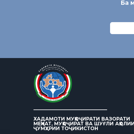
Ба 
ХАДАМОТИ МУҲОҶИРАТИ ВАЗОРАТИ
МЕҲНАТ, МУҲОҶИРАТ ВА ШУҒЛИ АҲОЛИ
ҶУМҲУРИИ ТОҶИКИСТОН