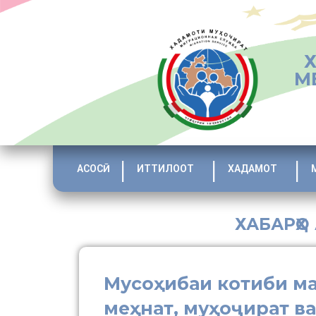
М
АСОСӢ
ИТТИЛООТ
ХАДАМОТ
ХАБАРҲО
Мусоҳибаи котиби м
меҳнат, муҳоҷират в