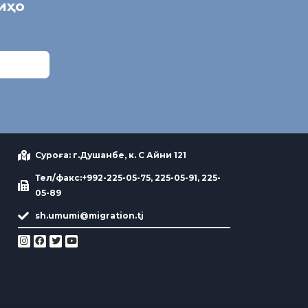
ниҳо
Суроға: г.Душанбе, к. С Айни 121
Тел/факс:+992-225-05-75, 225-05-91, 225-
05-89
sh.umumi@migration.tj