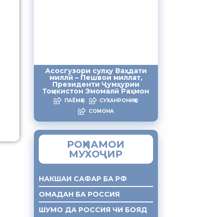
Асосгузори сулҳу Ваҳдати
миллӣ – Пешвои миллат,
Президенти Ҷумҳурии
Тоҷикистон Эмомалӣ Раҳмон
ПАЁМҲО
СУХАНРОНИҲО
СОМОНА
РОҲНАМОИ
МУХОҶИР
НАКШАИ САФАР БА РФ
ОМАДАН БА РОССИЯ
ШУМО ДА РОССИЯ ЧИ БОЯД