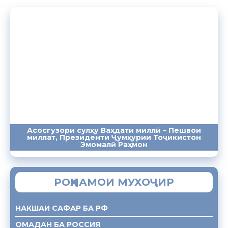
Асосгузори сулҳу Ваҳдати миллӣ – Пешвои
миллат, Президенти Ҷумҳурии Тоҷикистон
ПАЁМҲО
СУХАНРОНИҲО
СОМОНА
Эмомалӣ Раҳмон
РОҲНАМОИ МУХОҶИР
НАКШАИ САФАР БА РФ
ОМАДАН БА РОССИЯ