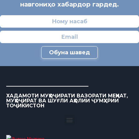
навгониҳо хабардор гардед.
Обуна шавед
ХАДАМОТИ МУҲОҶИРАТИ ВАЗОРАТИ МЕҲНАТ,
МУҲОҶИРАТ ВА ШУҒЛИ АҲОЛИИ ҶУМҲУРИИ
ТОҶИКИСТОН