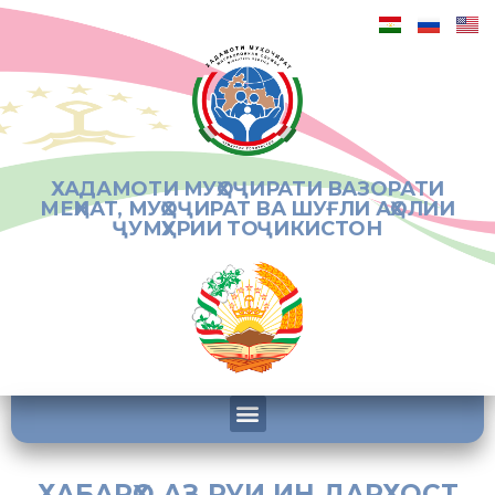
ХАДАМОТИ МУҲОҶИРАТИ ВАЗОРАТИ
МЕҲНАТ, МУҲОҶИРАТ ВА ШУҒЛИ АҲОЛИИ
ҶУМҲУРИИ ТОҶИКИСТОН
ХАБАРҲО АЗ РУИ ИН ДАРХОСТ