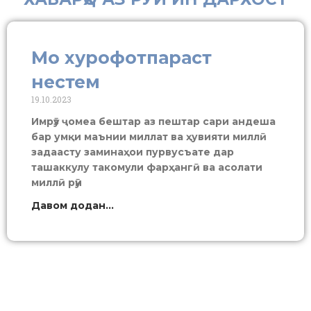
Мо хурофотпараст
нестем
19.10.2023
Имрӯз ҷомеа бештар аз пештар сари андеша
бар умқи маънии миллат ва ҳувияти миллӣ
задаасту заминаҳои пурвусъате дар
ташаккулу такомули фарҳангӣ ва асолати
миллӣ рӯи
Давом додан...