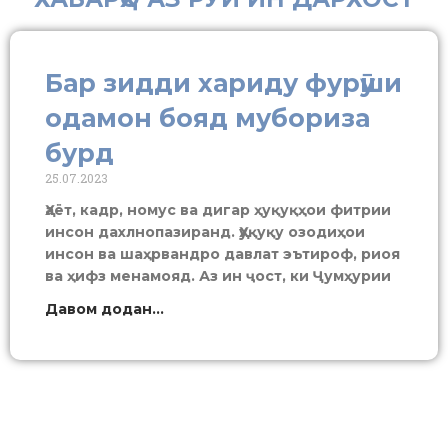
Бар зидди хариду фурӯши
одамон бояд мубориза
бурд
25.07.2023
Ҳаёт, кадр, номус ва дигар ҳуқуқҳои фитрии
инсон дахлнопазиранд. Ҳуқуқу озодиҳои
инсон ва шаҳрвандро давлат эътироф, риоя
ва ҳифз менамояд. Аз ин ҷост, ки Ҷумҳурии
Давом додан...