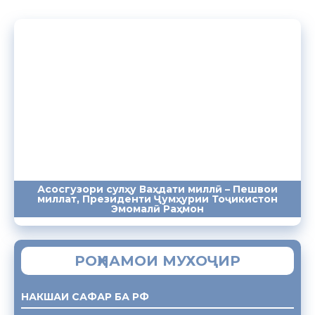
Асосгузори сулҳу Ваҳдати миллӣ – Пешвои
миллат, Президенти Ҷумҳурии Тоҷикистон
ПАЁМҲО
СУХАНРОНИҲО
СОМОНА
Эмомалӣ Раҳмон
РОҲНАМОИ МУХОҶИР
НАКШАИ САФАР БА РФ