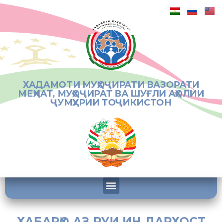
ХАДАМОТИ МУҲОҶИРАТИ ВАЗОРАТИ
МЕҲНАТ, МУҲОҶИРАТ ВА ШУҒЛИ АҲОЛИИ
ҶУМҲУРИИ ТОҶИКИСТОН
ХАБАРҲО АЗ РУИ ИН ДАРХОСТ