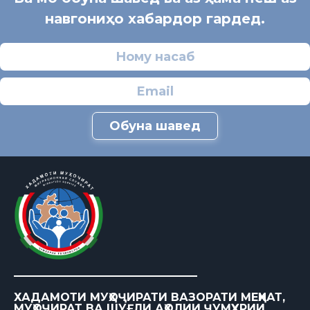
навгониҳо хабардор гардед.
Обуна шавед
ХАДАМОТИ МУҲОҶИРАТИ ВАЗОРАТИ МЕҲНАТ,
МУҲОҶИРАТ ВА ШУҒЛИ АҲОЛИИ ҶУМҲУРИИ