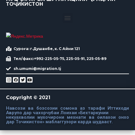
ТОҶИКИСТОН
Суроға: г.Душанбе, к. С Айни 121
Тел/факс:+992-225-05-75, 225-05-91, 225-05-89
sh.umumi@migration.tj
Copyright © 2021
Навсози ва бозсозии сомона аз тарафи Иттиходи
Аврупо дар чахорчубаи Лоихаи «Бехтаркунии
некуахволии мухочирони мехнати ва оилахои онхо
дар Точикистон» маблаггузори карда шудааст.