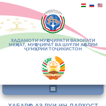
ХАДАМОТИ МУҲОҶИРАТИ ВАЗОРАТИ
МЕҲНАТ, МУҲОҶИРАТ ВА ШУҒЛИ АҲОЛИИ
ҶУМҲУРИИ ТОҶИКИСТОН
ХАБАРҲО АЗ РУИ ИН ДАРХОСТ