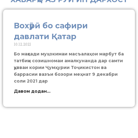
Вохӯрӣ бо сафири
давлати Қатар
10.12.2021
Бо мақсади муҳокимаи масъалаҳои марбут ба
татбиқи созишномаи амалкунанда дар самти
қувваи кории Ҷумҳурии Тоҷикистон ва
баррасии вазъи бозори меҳнат 9 декабри
соли 2021 дар
Давом додан...