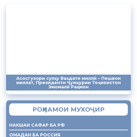
Асосгузори сулҳу Ваҳдати миллӣ – Пешвои
миллат, Президенти Ҷумҳурии Тоҷикистон
ПАЁМҲО
СУХАНРОНИҲО
СОМОНА
Эмомалӣ Раҳмон
РОҲНАМОИ МУХОҶИР
НАКШАИ САФАР БА РФ
ОМАДАН БА РОССИЯ