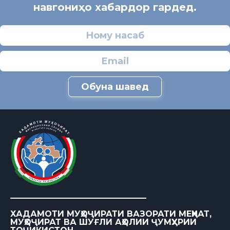
навгониҳо хабардор гардед.
Обуна шавед
ХАДАМОТИ МУҲОҶИРАТИ ВАЗОРАТИ МЕҲНАТ,
МУҲОҶИРАТ ВА ШУҒЛИ АҲОЛИИ ҶУМҲУРИИ