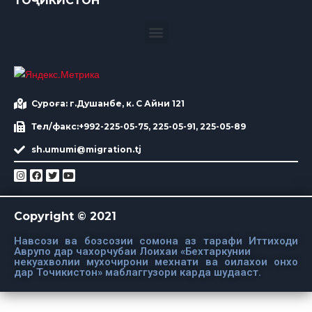
ТОҶИКИСТОН
Суроға: г.Душанбе, к. С Айни 121
Тел/факс:+992-225-05-75, 225-05-91, 225-05-89
sh.umumi@migration.tj
Copyright © 2021
Навсози ва бозсозии сомона аз тарафи Иттиходи
Аврупо дар чахорчубаи Лоихаи «Бехтаркунии
некуахволии мухочирони мехнати ва оилахои онхо
дар Точикистон» маблаггузори карда шудааст.