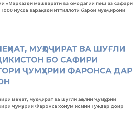
тии «Марказҳои машваратӣ ва омодагии пеш аз сафари
 1000 нусха варақаҳои иттиллотӣ барои муҳоҷирони
ҲНАТ, МУҲОҶИРАТ ВА ШУҒЛИ
ОҶИКИСТОН БО САФИРИ
ОРИ ҶУМҲУРИИ ФАРОНСА ДАР
ОН
зири меҳнат, муҳоҷират ва шуғли аҳолии Ҷумҳурии
фири Ҷумҳурии Фаронса хонум Ясмин Гуедар доир