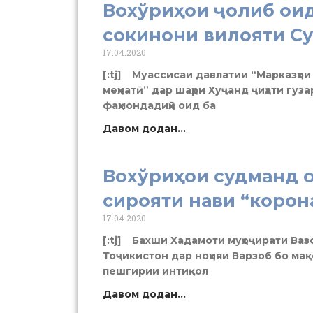
Вохўриҳои ҷолиб ои
сокинони вилояти С
17.04.2020
[:tj] Муассисаи давлатии “Марказҳо
меҳнатӣ” дар шаҳри Хуҷанд ҷиҳати гу
фаҳмондадиҳӣ оид ба
Давом додан...
Вохўриҳои судманд 
сирояти нави “корон
17.04.2020
[:tj] Бахши Хадамоти муҳоҷирати Вазо
Тоҷикистон дар ноҳияи Варзоб бо мақ
пешгирии интиқол
Давом додан...