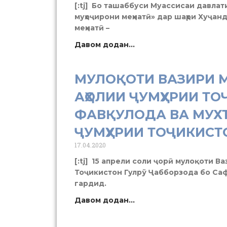
[:tj] Бо ташаббуси Муассисаи давла
муҳоҷирони меҳнатӣ» дар шаҳри Хуҷанд
меҳнатӣ –
Давом додан...
МУЛОҚОТИ ВАЗИРИ МЕ
АҲОЛИИ ҶУМҲУРИИ Т
ФАВҚУЛОДА ВА МУХТ
ҶУМҲУРИИ ТОҶИКИСТ
17.04.2020
[:tj] 15 апрели соли ҷорӣ мулоқоти Ва
Тоҷикистон Гулрў Ҷабборзода бо Са
гардид.
Давом додан...