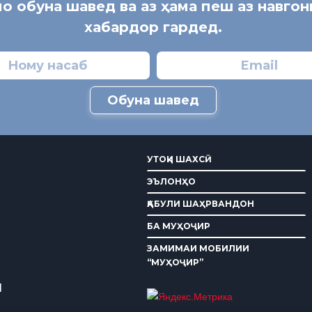
мо обуна шавед ва аз ҳама пеш аз навго
хабардор гардед.
Обуна шавед
УТОҚИ ШАХСӢ
ЭЪЛОНҲО
ҚАБУЛИ ШАҲРВАНДОН
БА МУҲОҶИР
ЗАМИМАИ МОБИЛИИ
“МУҲОҶИР”
И