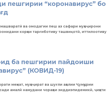
ди пешгирии “коронавирус” бо
уғд
и машваратӣ ва омодагии пеш аз сафари муҳоҷирони
заронидани корҳои тарғиботиву ташвиқотӣ, иттилоотиву
оид ба пешгирии пайдоиши
авирус” (КОВИД-19)
рати меҳнат, муҳоҷират ва шуғли аҳолии Ҷумҳурии
сади амалӣ намудани чораҳои зиддиэпидемикӣ, ҷиҳати