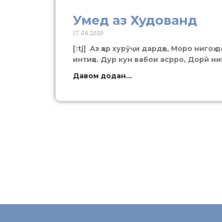
Умед аз Худованд
17.04.2020
[:tj] Аз ҳар хурӯҷи дардҳо, Моро нигоҳ
интиҳо. Дур кун вабои асрро, Дорӣ ниг
Давом додан...