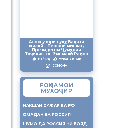
Асосгузори сулҳу Ваҳдати
миллӣ – Пешвои миллат,
Президенти Ҷумҳурии
Тоҷикистон Эмомалӣ Раҳмон
ПАЁМҲО
СУХАНРОНИҲО
СОМОНА
РОҲНАМОИ
МУХОҶИР
НАКШАИ САФАР БА РФ
ОМАДАН БА РОССИЯ
ШУМО ДА РОССИЯ ЧИ БОЯД