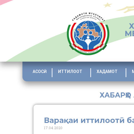
М
АСОСӢ
ИТТИЛООТ
ХАДАМОТ
ХАБАРҲО
Варақаи иттилоотӣ 
17.04.2020