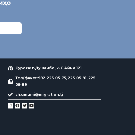
ниҳо
Суроға: г.Душанбе, к. С Айни 121
Тел/факс:+992-225-05-75, 225-05-91, 225-
05-89
sh.umumi@migration.tj