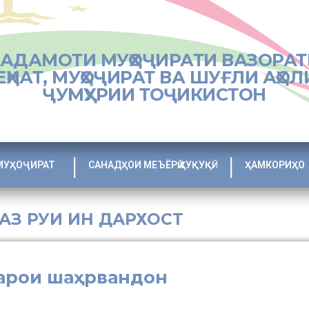
ХАДАМОТИ МУҲОҶИРАТИ ВАЗОРАТ
ЕҲНАТ, МУҲОҶИРАТ ВА ШУҒЛИ АҲОЛ
ҶУМҲУРИИ ТОҶИКИСТОН
МУҲОҶИРАТ
САНАДҲОИ МЕЪЁРӢ ҲУҚУҚӢ
ҲАМКОРИҲО
 АЗ РУИ ИН ДАРХОСТ
барои шаҳрвандон