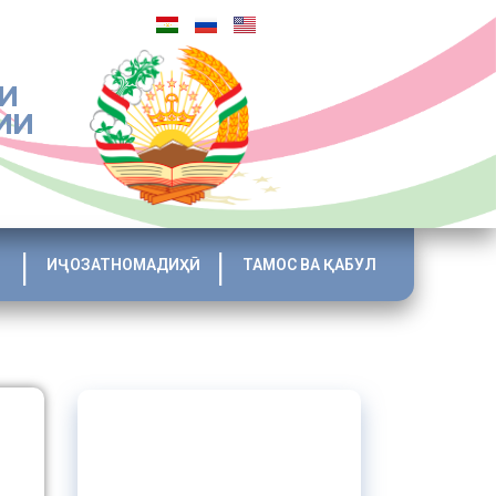
И
ИИ
ИҶОЗАТНОМАДИҲӢ
ТАМОС ВА ҚАБУЛ