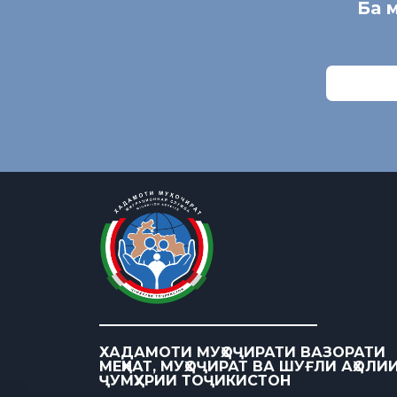
Ба 
ХАДАМОТИ МУҲОҶИРАТИ ВАЗОРАТИ
МЕҲНАТ, МУҲОҶИРАТ ВА ШУҒЛИ АҲОЛИ
ҶУМҲУРИИ ТОҶИКИСТОН