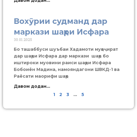
Давом додан...
Вохӯрии судманд дар
маркази шаҳри Исфара
30.01.2025
Бо ташаббуси шуъбаи Хадамоти муҳоҷират
дар шаҳри Исфара дар маркази шаҳр бо
иштироки муовини раиси шаҳри Исфара
Бобоиён Мадина, намояндагони ШВКД-1 ва
Раёсати маорифи шаҳр
Давом додан...
1
2
3
…
5