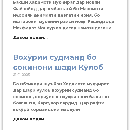
Бахши Хадамоти муҳоҷират дар ноҳияи
Файзобод дар ҳамбастагӣ бо Мақомоти
иҷроияи ҳокимияти давлатии ноҳия, бо
иштироки муовини раиси ноҳия Рашидзода
Махфират Мансур ва дигар намояндагони
Давом додан...
Вохӯрии судманд бо
сокинони шаҳри Кӯлоб
31.01.2025
Бо ибтикори шуъбаи Хадамоти муҳоҷират
дар шаҳри Кӯлоб вохӯрии судманд бо
сокинон, корҷӯён ва муҳоҷирони ба ватан
бозгашта, баргузор гардид. Дар рафти
вохӯрӣ кормандони масъули
Давом додан...