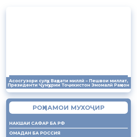
Асосгузори сулҳу Ваҳдати миллӣ – Пешвои миллат,
ПАЁМҲО
СУХАНРОНИҲО
СОМОНА
Президенти Ҷумҳурии Тоҷикистон Эмомалӣ Раҳмон
РОҲНАМОИ МУХОҶИР
НАКШАИ САФАР БА РФ
ОМАДАН БА РОССИЯ