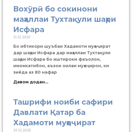
Вохӯрӣ бо сокинони
маҳаллаи Тухтақули шаҳри
Исфара
31.01.2025
Бо ибтикори шуъбаи Хадамоти муҳоҷират
дар шаҳри Исфара дар маҳаллаи Тухтақули
шаҳри Исфара бо иштироки фаъолон,
имомхатибон, аъзои оилаи муҳоҷирон, ки
зиёда аз 80 нафар
Давом додан...
Ташрифи ноиби сафири
Давлати Қатар ба
Хадамоти муҳоҷират
30.01.2025