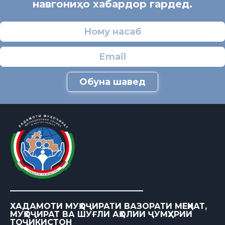
навгониҳо хабардор гардед.
Обуна шавед
ХАДАМОТИ МУҲОҶИРАТИ ВАЗОРАТИ МЕҲНАТ,
МУҲОҶИРАТ ВА ШУҒЛИ АҲОЛИИ ҶУМҲУРИИ
ТОҶИКИСТОН