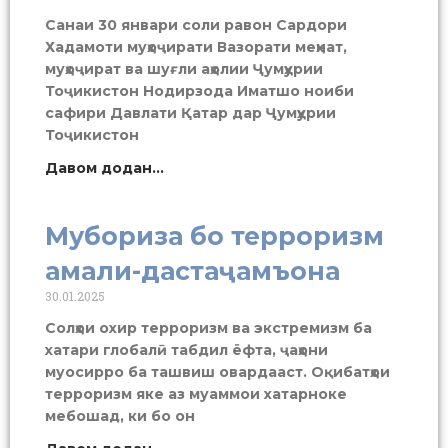
Санаи 30 январи соли равон Сардори
Хадамоти муҳоҷирати Вазорати меҳнат,
муҳоҷират ва шуғли аҳолии Ҷумҳурии
Тоҷикистон Нодирзода Иматшо ноиби
сафири Давлати Қатар дар Ҷумҳурии
Тоҷикистон
Давом додан...
Мубориза бо терроризм
амали-дастаҷамъона
30.01.2025
Солҳои охир терроризм ва экстремизм ба
хатари глобалӣ табдил ёфта, ҷаҳони
муосирро ба ташвиш овардааст. Оқибатҳои
терроризм яке аз муаммои хатарноке
мебошад, ки бо он