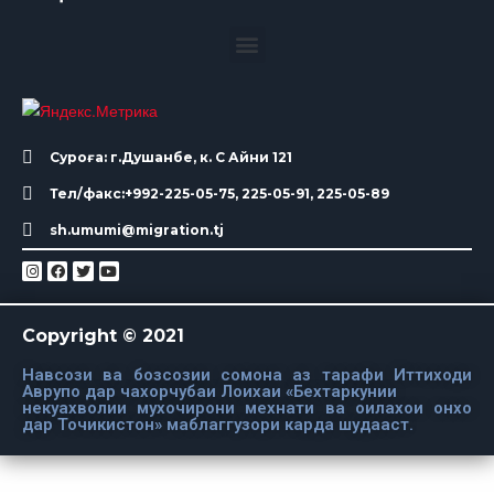
Суроға: г.Душанбе, к. С Айни 121
Тел/факс:+992-225-05-75, 225-05-91, 225-05-89
sh.umumi@migration.tj
Copyright © 2021
Навсози ва бозсозии сомона аз тарафи Иттиходи
Аврупо дар чахорчубаи Лоихаи «Бехтаркунии
некуахволии мухочирони мехнати ва оилахои онхо
дар Точикистон» маблаггузори карда шудааст.