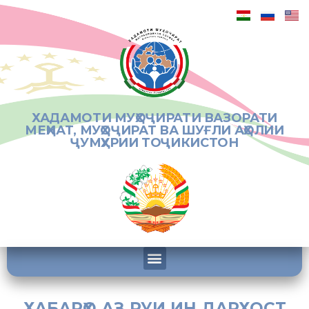
ХАДАМОТИ МУҲОҶИРАТИ ВАЗОРАТИ
МЕҲНАТ, МУҲОҶИРАТ ВА ШУҒЛИ АҲОЛИИ
ҶУМҲУРИИ ТОҶИКИСТОН
ХАБАРҲО АЗ РУИ ИН ДАРХОСТ