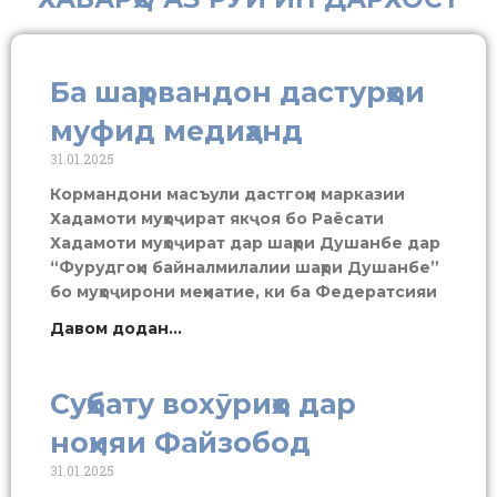
Ба шаҳрвандон дастурҳои
муфид медиҳанд
31.01.2025
Кормандони масъули дастгоҳи марказии
Хадамоти муҳоҷират якҷоя бо Раёсати
Хадамоти муҳоҷират дар шаҳри Душанбе дар
“Фурудгоҳи байналмилалии шаҳри Душанбе”
бо муҳоҷирони меҳнатие, ки ба Федератсияи
Давом додан...
Суҳбату вохӯриҳо дар
ноҳияи Файзобод
31.01.2025