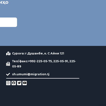
ниҳо
Суроға: г.Душанбе, к. С Айни 121
Тел/факс:+992-225-05-75, 225-05-91, 225-
05-89
sh.umumi@migration.tj