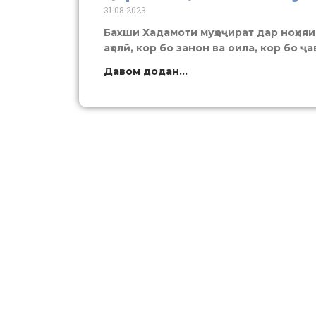
31.08.2023
Бахши Хадамоти муҳоҷират дар ноҳияи
аҳолӣ, кор бо занон ва оила, кор бо 
Давом додан...