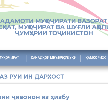
ХАДАМОТИ МУҲОҶИРАТИ ВАЗОРАТ
ЕҲНАТ, МУҲОҶИРАТ ВА ШУҒЛИ АҲОЛ
ҶУМҲУРИИ ТОҶИКИСТОН
МУҲОҶИРАТ
САНАДҲОИ МЕЪЁРӢ ҲУҚУҚӢ
ҲАМКОРИҲО
 АЗ РУИ ИН ДАРХОСТ
и ҷавонон аз ҳизбу