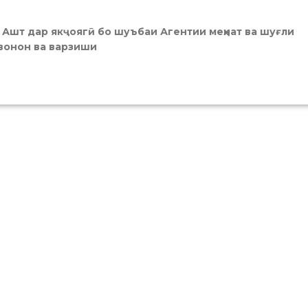
 Ашт дар якҷоягӣ бо шуъбаи Агентии меҳнат ва шуғли
ҷавонон ва варзиши