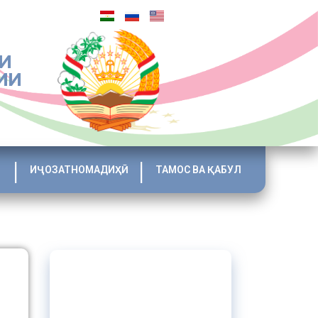
И
ИИ
ИҶОЗАТНОМАДИҲӢ
ТАМОС ВА ҚАБУЛ