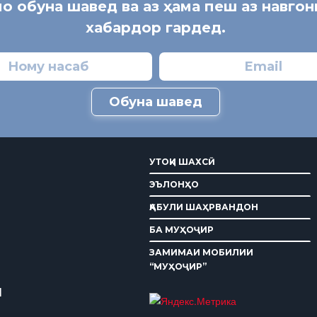
мо обуна шавед ва аз ҳама пеш аз навго
хабардор гардед.
Обуна шавед
УТОҚИ ШАХСӢ
ЭЪЛОНҲО
ҚАБУЛИ ШАҲРВАНДОН
БА МУҲОҶИР
ЗАМИМАИ МОБИЛИИ
“МУҲОҶИР”
И