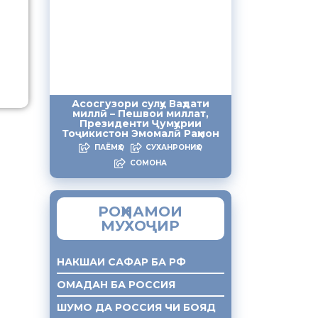
Асосгузори сулҳу Ваҳдати
миллӣ – Пешвои миллат,
Президенти Ҷумҳурии
Тоҷикистон Эмомалӣ Раҳмон
ПАЁМҲО
СУХАНРОНИҲО
СОМОНА
РОҲНАМОИ
МУХОҶИР
НАКШАИ САФАР БА РФ
ОМАДАН БА РОССИЯ
ШУМО ДА РОССИЯ ЧИ БОЯД