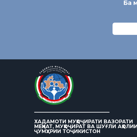
Ба 
ХАДАМОТИ МУҲОҶИРАТИ ВАЗОРАТИ
МЕҲНАТ, МУҲОҶИРАТ ВА ШУҒЛИ АҲОЛИ
ҶУМҲУРИИ ТОҶИКИСТОН