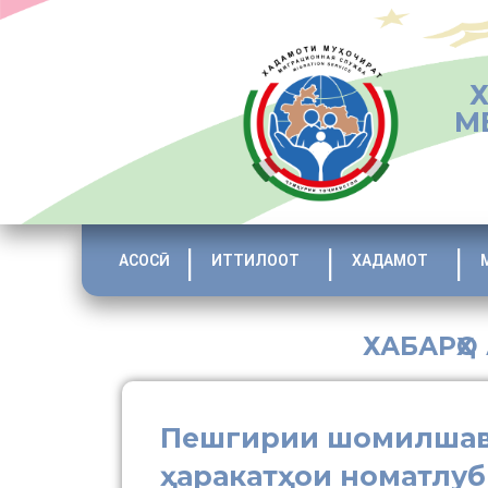
М
АСОСӢ
ИТТИЛООТ
ХАДАМОТ
ХАБАРҲО
Пешгирии шомилшави
ҳаракатҳои номатлуб