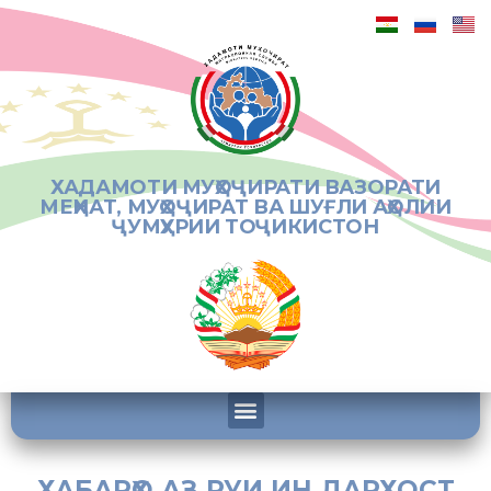
ХАДАМОТИ МУҲОҶИРАТИ ВАЗОРАТИ
МЕҲНАТ, МУҲОҶИРАТ ВА ШУҒЛИ АҲОЛИИ
ҶУМҲУРИИ ТОҶИКИСТОН
ХАБАРҲО АЗ РУИ ИН ДАРХОСТ