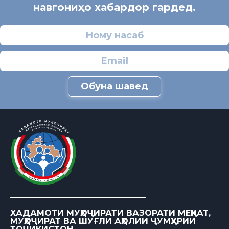
навгониҳо хабардор гардед.
Обуна шавед
ХАДАМОТИ МУҲОҶИРАТИ ВАЗОРАТИ МЕҲНАТ,
МУҲОҶИРАТ ВА ШУҒЛИ АҲОЛИИ ҶУМҲУРИИ