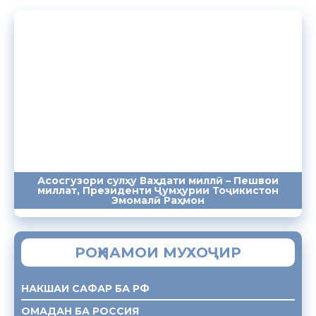
Асосгузори сулҳу Ваҳдати миллӣ – Пешвои
миллат, Президенти Ҷумҳурии Тоҷикистон
ПАЁМҲО
СУХАНРОНИҲО
СОМОНА
Эмомалӣ Раҳмон
РОҲНАМОИ МУХОҶИР
НАКШАИ САФАР БА РФ
ОМАДАН БА РОССИЯ