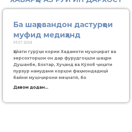
Ба шаҳрвандон дастурҳои
муфид медиҳанд
09.07.2024
Ҳайати гурӯҳи кории Хадамоти муҳоҷират ва
зерсохторҳои он дар фурудгоҳҳои шаҳри
Душанбе, Бохтар, Хуҷанд ва Кӯлоб ҷиҳати
пурзур намудани корҳои фаҳмондадиҳӣ
байни муҳоҷирони меҳнатӣ, бо
Давом додан...