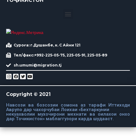
ТОҶИКИСТОН
Суроға: г.Душанбе, к. С Айни 121
Тел/факс:+992-225-05-75, 225-05-91, 225-05-89
sh.umumi@migration.tj
Copyright © 2021
Навсози ва бозсозии сомона аз тарафи Иттиходи
Аврупо дар чахорчубаи Лоихаи «Бехтаркунии
некуахволии мухочирони мехнати ва оилахои онхо
дар Точикистон» маблаггузори карда шудааст.