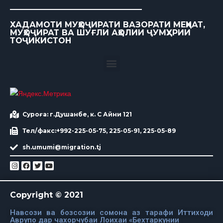
ХАДАМОТИ МУҲОҶИРАТИ ВАЗОРАТИ МЕҲНАТ,
МУҲОҶИРАТ ВА ШУҒЛИ АҲОЛИИ ҶУМҲУРИИ
ТОҶИКИСТОН
Суроға: г.Душанбе, к. С Айни 121
Тел/факс:+992-225-05-75, 225-05-91, 225-05-89
sh.umumi@migration.tj
Copyright © 2021
Навсози ва бозсозии сомона аз тарафи Иттиходи
Аврупо дар чахорчубаи Лоихаи «Бехтаркунии