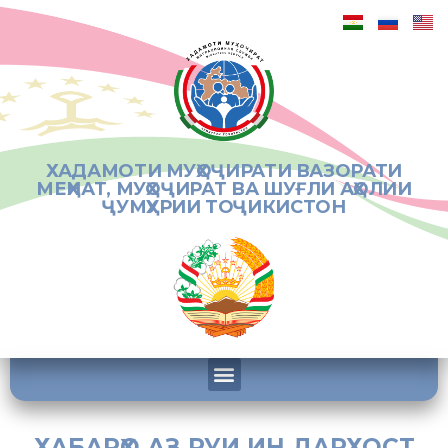
ХАДАМОТИ МУҲОҶИРАТИ ВАЗОРАТИ
МЕҲНАТ, МУҲОҶИРАТ ВА ШУҒЛИ АҲОЛИИ
ҶУМҲУРИИ ТОҶИКИСТОН
ХАБАРҲО АЗ РУИ ИН ДАРХОСТ