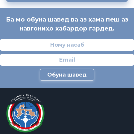
Ба мо обуна шавед ва аз ҳама пеш аз
навгониҳо хабардор гардед.
Обуна шавед