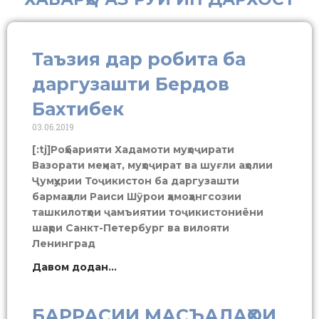
Таъзия дар робита ба
даргузашти Бердов
Бахтибек
03.06.2019
[:tj]Роҳбарияти Хадамоти муҳоҷирати
Вазорати меҳнат, муҳоҷират ва шуғли аҳолии
Ҷумҳурии Тоҷикистон ба даргузашти
бармаҳали Раиси Шӯрои ҳамоҳангсозии
ташкилотҳои ҷамъиятии тоҷикистониёни
шаҳри Санкт-Петербург ва вилояти
Ленинград
Давом додан...
БАРРАСИИ МАСЪАЛАҲОИ