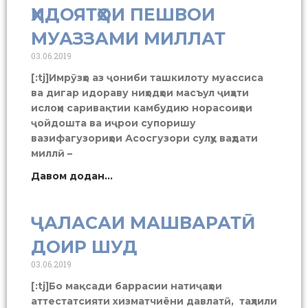
ҲИДОЯТҲОИ ПЕШВОИ
МУАЗЗАМИ МИЛЛАТ
03.06.2019
[:tj]Имрӯзҳо аз ҷониби ташкилоту муассиса
ва дигар идораву ниҳодҳои масъул ҷиҳати
ислоҳи саривақтии камбудию норасоиҳои
ҷойдошта ва иҷрои супоришу
вазифагузориҳои Асосгузори сулҳу ваҳдати
миллӣ –
Давом додан...
ҶАЛАСАИ МАШВАРАТӢ
ДОИР ШУД
03.06.2019
[:tj]Бо мақсади баррасии натиҷаҳои
аттестатсияти хизматчиёни давлатӣ, таҳлили