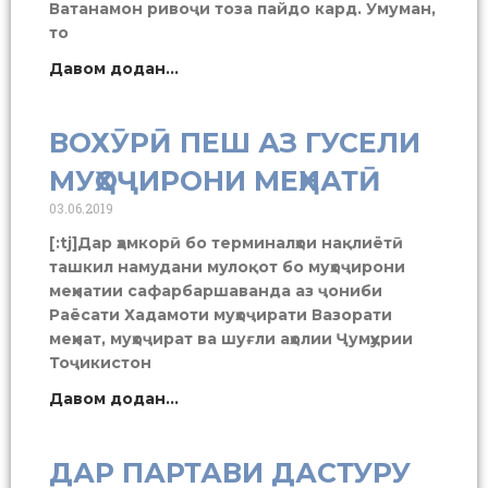
Ватанамон ривоҷи тоза пайдо кард. Умуман,
то
Давом додан...
ВОХӮРӢ ПЕШ АЗ ГУСЕЛИ
МУҲОҶИРОНИ МЕҲНАТӢ
03.06.2019
[:tj]Дар ҳамкорӣ бо терминалҳои нақлиётӣ
ташкил намудани мулоқот бо муҳоҷирони
меҳнатии сафарбаршаванда аз ҷониби
Раёсати Хадамоти муҳоҷирати Вазорати
меҳнат, муҳоҷират ва шуғли аҳолии Ҷумҳурии
Тоҷикистон
Давом додан...
ДАР ПАРТАВИ ДАСТУРУ