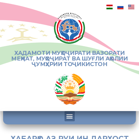
ХАДАМОТИ МУҲОҶИРАТИ ВАЗОРАТИ
МЕҲНАТ, МУҲОҶИРАТ ВА ШУҒЛИ АҲОЛИИ
ҶУМҲУРИИ ТОҶИКИСТОН
ХАБАРҲО АЗ РУИ ИН ДАРХОСТ