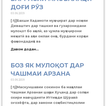
ДОҒИ РӮЗ
03.06.2019
[:tj]Бахши Хадамоти муҳоҷират дар ноҳияи
Деваштич дар ташкил ва гузаронидани
мулоқот бо аҳолӣ, аз ҷумла муҳоҷирони
меҳнатӣ ва аҳли оилаи онҳо, бурдани корҳои
фаҳмондадиҳӣ ва
Давом додан...
БОЗ ЯК МУЛОҚОТ ДАР
ЧАШМАИ АРЗАНА
03.06.2019
[:tj]Маскуншавии сокинон ба маҳаллаи
Чашмаи Арзанаи шаҳри Хуҷанд дар солҳои
охири мавҷудияти Иттиҳоди Шӯравӣ
оғозёфта, дар замони соҳибистиқлолии