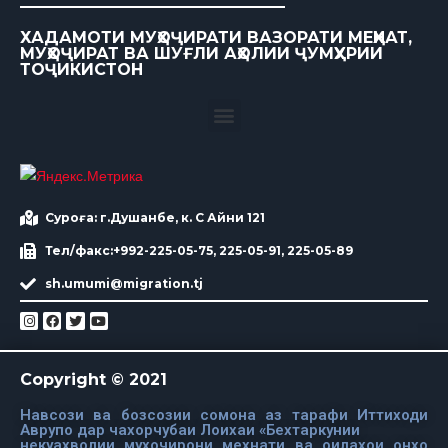
ХАДАМОТИ МУҲОҶИРАТИ ВАЗОРАТИ МЕҲНАТ,
МУҲОҶИРАТ ВА ШУҒЛИ АҲОЛИИ ҶУМҲУРИИ
ТОҶИКИСТОН
Суроға: г.Душанбе, к. С Айни 121
Тел/факс:+992-225-05-75, 225-05-91, 225-05-89
sh.umumi@migration.tj
Copyright © 2021
Навсози ва бозсозии сомона аз тарафи Иттиходи
Аврупо дар чахорчубаи Лоихаи «Бехтаркунии
некуахволии мухочирони мехнати ва оилахои онхо