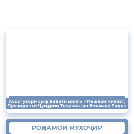
Асосгузори сулҳу Ваҳдати миллӣ – Пешвои миллат,
ПАЁМҲО
СУХАНРОНИҲО
СОМОНА
Президенти Ҷумҳурии Тоҷикистон Эмомалӣ Раҳмон
РОҲНАМОИ МУХОҶИР