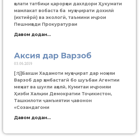
ҳолати татбиқи қарорҳои дахлдори Ҳукумати
мамлакат вобаста ба муҳоҷирати дохилӣ
(ихтиёрӣ) ва экологӣ, таъмини иҷрои
Пешниҳоди Прокуратураи
Давом додан...
Аксия дар Варзоб
03.06.2019
[:tj]Бахши Хадамоти муҳоҷират дар ноҳияи
Варзоб дар ҳамбастагӣ бо шуъбаи Агентии
меҳнат ва шуғли аҳолӣ, Кумитаи иҷроияи
Ҳизби Халқии Демократии Тоҷикистон,
Ташкилоти ҷамъиятии ҷавонон
«Созандагони
Давом додан...