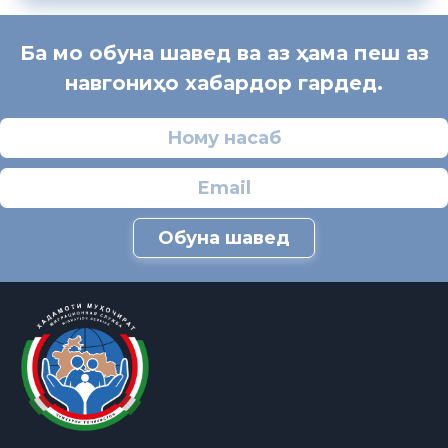
Ба мо обуна шавед ва аз ҳама пеш аз
навгониҳо хабардор гардед.
Обуна шавед