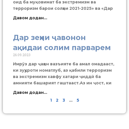
оид ба муқовимат ба экстремизм ва
терроризм барои солҳои 2021-2025» ва «Дар
Давом додан...
Дар зеҳни ҷавонон
ақидаи солим парварем
26.09.2023
Имрӯз дар ҷаҳон вазъияте ба амал омадааст,
ки зуҳуроти номатлуб, аз қабили терроризм
ва экстремизм хавфу хатари ҷиддӣ ба
амнияти башарият гаштааст.Аз ин ҷост, ки
Давом додан...
1
2
3
…
5