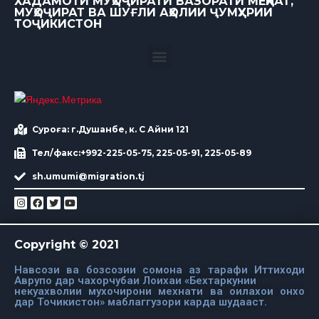
ХАДАМОТИ МУҲОҶИРАТИ ВАЗОРАТИ МЕҲНАТ,
МУҲОҶИРАТ ВА ШУҒЛИ АҲОЛИИ ҶУМҲУРИИ
ТОҶИКИСТОН
Суроға: г.Душанбе, к. С Айни 121
Тел/факс:+992-225-05-75, 225-05-91, 225-05-89
sh.umumi@migration.tj
Copyright © 2021
Навсози ва бозсозии сомона аз тарафи Иттиходи
Аврупо дар чахорчубаи Лоихаи «Бехтаркунии
некуахволии мухочирони мехнати ва оилахои онхо
дар Точикистон» маблаггузори карда шудааст.