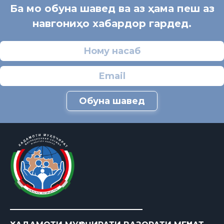
Ба мо обуна шавед ва аз ҳама пеш аз
навгониҳо хабардор гардед.
Обуна шавед