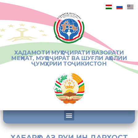
ХАДАМОТИ МУҲОҶИРАТИ ВАЗОРАТИ
МЕҲНАТ, МУҲОҶИРАТ ВА ШУҒЛИ АҲОЛИИ
ҶУМҲУРИИ ТОҶИКИСТОН
ХАБАРҲО АЗ РУИ ИН ДАРХОСТ