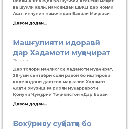
ноҳияи Ашт якҷоя бо шуъбаи Агентии меҳнат
ва шуғли аҳолӣ, намояндаи ШВКД дар ноҳияи
Ашт, инчунин намояндаи Вакили Маҷлиси
Давом додан...
Машғулияти идоравӣ
дар Хадамоти муҳоҷират
26.09.2023
Дар толори маҷлисгоҳи Хадамоти муҳоҷират,
26-уми сентябри соли равон бо иштироки
кормандони дастгоҳи марказии Хадамот
ҷиҳати омӯзиш ва риояи муқаррароти
Қонуни Ҷумҳурии Тоҷикистон «Дар бораи
Давом додан...
Вохӯриву суҳбатҳо бо