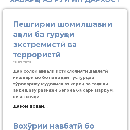
Пешгирии шомилшавии
аҳолӣ ба гурӯҳҳои
экстремистӣ ва
террористӣ
28.09.2023
Дар солҳои аввали истиқлолияти давлатӣ
кишвари мо бо падидаи густурдаи
зӯровариву мудохила аз хориҷ ва таҳмили
андешаву равияҳои бегона ба сари мардум,
ки аз ғояҳои
Давом додан...
Вохӯрии навбатӣ бо