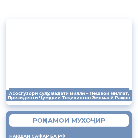
Асосгузори сулҳу Ваҳдати миллӣ – Пешвои миллат,
ПАЁМҲО
СУХАНРОНИҲО
СОМОНА
Президенти Ҷумҳурии Тоҷикистон Эмомалӣ Раҳмон
РОҲНАМОИ МУХОҶИР
НАКШАИ САФАР БА РФ