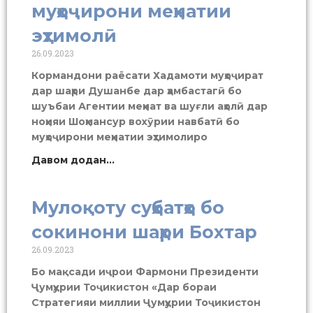
муҳоҷирони меҳнатии
эҳтимолӣ
26.09.2023
Кормандони раёсати Хадамоти муҳоҷират
дар шаҳри Душанбе дар ҳамбастагӣ бо
шуъбаи Агентии меҳнат ва шуғли аҳолӣ дар
ноҳияи Шоҳмансур вохӯрии навбатӣ бо
муҳоҷирони меҳнатии эҳтимолиро
Давом додан...
Мулоқоту суҳбатҳо бо
сокинони шаҳри Бохтар
26.09.2023
Бо мақсади иҷрои Фармони Президенти
Ҷумҳурии Тоҷикистон «Дар бораи
Стратегияи миллии Ҷумҳурии Тоҷикистон