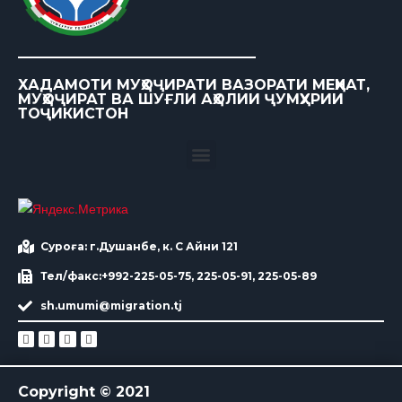
ХАДАМОТИ МУҲОҶИРАТИ ВАЗОРАТИ МЕҲНАТ,
МУҲОҶИРАТ ВА ШУҒЛИ АҲОЛИИ ҶУМҲУРИИ
ТОҶИКИСТОН
Суроға: г.Душанбе, к. С Айни 121
Тел/факс:+992-225-05-75, 225-05-91, 225-05-89
sh.umumi@migration.tj
Copyright © 2021