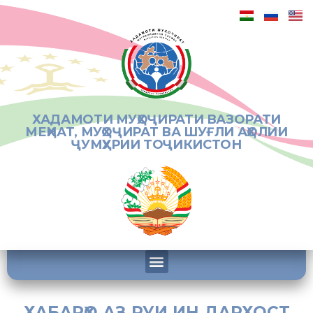
ХАДАМОТИ МУҲОҶИРАТИ ВАЗОРАТИ
МЕҲНАТ, МУҲОҶИРАТ ВА ШУҒЛИ АҲОЛИИ
ҶУМҲУРИИ ТОҶИКИСТОН
ХАБАРҲО АЗ РУИ ИН ДАРХОСТ