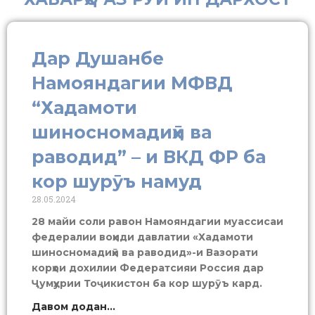
Дар Душанбе
Намояндагии МФВД
“Хадамоти
шиносномадиҳӣ ва
раводид” – и ВКД ФР ба
кор шурӯъ намуд
28.05.2024
28 майи соли равон Намояндагии муассисаи
федералии воҳиди давлатии «Хадамоти
шиносномадиҳӣ ва раводид»-и Вазорати
корҳои дохилии Федератсияи Россия дар
Ҷумҳурии Тоҷикистон ба кор шурӯъ кард.
Давом додан...