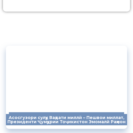
Асосгузори сулҳу Ваҳдати миллӣ – Пешвои миллат,
ПАЁМҲО
СУХАНРОНИҲО
СОМОНА
Президенти Ҷумҳурии Тоҷикистон Эмомалӣ Раҳмон