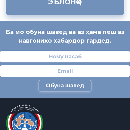
ЭЪЛОНҲО
Ба мо обуна шавед ва аз ҳама пеш аз
навгониҳо хабардор гардед.
Обуна шавед