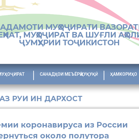
ХАДАМОТИ МУҲОҶИРАТИ ВАЗОРАТ
ЕҲНАТ, МУҲОҶИРАТ ВА ШУҒЛИ АҲОЛ
ҶУМҲУРИИ ТОҶИКИСТОН
МУҲОҶИРАТ
САНАДҲОИ МЕЪЁРӢ ҲУҚУҚӢ
ҲАМКОРИҲО
 АЗ РУИ ИН ДАРХОСТ
демии коронавируса из России
вернуться около полутора