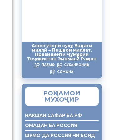
Асосгузори сулҳу Ваҳдати
миллӣ – Пешвои миллат,
Президенти Ҷумҳурии
Тоҷикистон Эмомалӣ Раҳмон
ПАЁМҲО
СУХАНРОНИҲО
СОМОНА
РОҲНАМОИ
МУХОҶИР
НАКШАИ САФАР БА РФ
ОМАДАН БА РОССИЯ
ШУМО ДА РОССИЯ ЧИ БОЯД