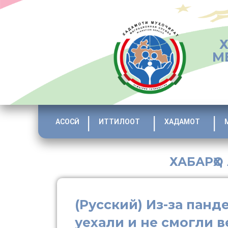
М
АСОСӢ
ИТТИЛООТ
ХАДАМОТ
ХАБАРҲО
(Русский) Из-за пан
уехали и не смогли 