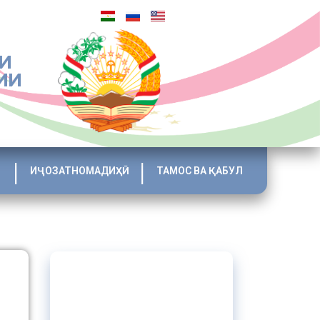
И
ИИ
ИҶОЗАТНОМАДИҲӢ
ТАМОС ВА ҚАБУЛ