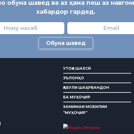
мо обуна шавед ва аз ҳама пеш аз навго
хабардор гардед.
Обуна шавед
УТОҚИ ШАХСӢ
ЭЪЛОНҲО
ҚАБУЛИ ШАҲРВАНДОН
БА МУҲОҶИР
ЗАМИМАИ МОБИЛИИ
“МУҲОҶИР”
И