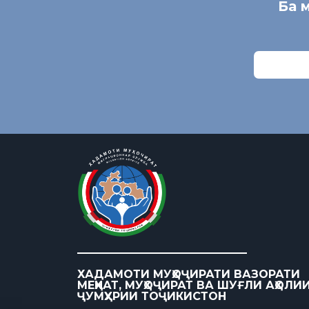
Ба 
ХАДАМОТИ МУҲОҶИРАТИ ВАЗОРАТИ
МЕҲНАТ, МУҲОҶИРАТ ВА ШУҒЛИ АҲОЛИ
ҶУМҲУРИИ ТОҶИКИСТОН