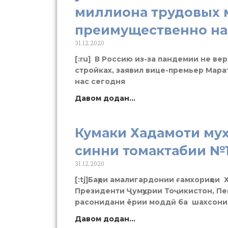
миллиона трудовых 
преимущественно на
31.12.2020
[:ru] В Россию из-за пандемии не ве
стройках, заявил вице-премьер Мар
нас сегодня
Давом додан...
Кумаки Хадамоти муҳ
синни томактабии №
31.12.2020
[:tj]Баҳри амалигардонии ғамхориҳои 
Президенти Ҷумҳурии Тоҷикистон, Пе
расонидани ёрии моддӣ ба шахсони
Давом додан...