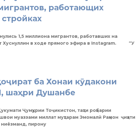
мигрантов, работающих
 стройках
рнулись 1,5 миллиона мигрантов, работавших на
ат Хуснуллин в ходе прямого эфира в Instagram. “У
оҷират ба Хонаи кӯдакони
1, шаҳри Душанбе
Ҳукумати Ҷумҳурии Тоҷикистон, таҳти роҳбарии
швои муаззами миллат муҳтарам Эмомалӣ Раҳмон ҷиҳати
 ниёзманд, пирону