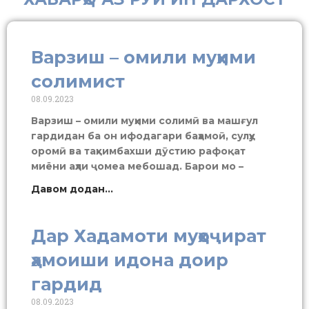
Варзиш – омили муҳими
солимист
08.09.2023
Варзиш – омили муҳими солимӣ ва машғул
гардидан ба он ифодагари баҳамоӣ, сулҳу
оромӣ ва таҳкимбахши дӯстию рафоқат
миёни аҳли ҷомеа мебошад. Барои мо –
Давом додан...
Дар Хадамоти муҳоҷират
ҳамоиши идона доир
гардид
08.09.2023