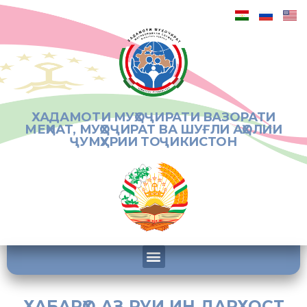
ХАДАМОТИ МУҲОҶИРАТИ ВАЗОРАТИ
МЕҲНАТ, МУҲОҶИРАТ ВА ШУҒЛИ АҲОЛИИ
ҶУМҲУРИИ ТОҶИКИСТОН
ХАБАРҲО АЗ РУИ ИН ДАРХОСТ