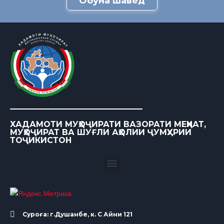
Обуна шавед
ХАДАМОТИ МУҲОҶИРАТИ ВАЗОРАТИ МЕҲНАТ,
МУҲОҶИРАТ ВА ШУҒЛИ АҲОЛИИ ҶУМҲУРИИ
ТОҶИКИСТОН
Суроға: г.Душанбе, к. С Айни 121