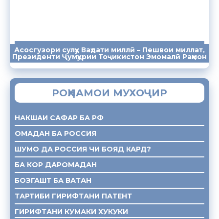
Асосгузори сулҳу Ваҳдати миллӣ – Пешвои миллат,
ПАЁМҲО
СУХАНРОНИҲО
СОМОНА
Президенти Ҷумҳурии Тоҷикистон Эмомалӣ Раҳмон
РОҲНАМОИ МУХОҶИР
НАКШАИ САФАР БА РФ
ОМАДАН БА РОССИЯ
ШУМО ДА РОССИЯ ЧИ БОЯД КАРД?
БА КОР ДАРОМАДАН
БОЗГАШТ БА ВАТАН
ТАРТИБИ ГИРИФТАНИ ПАТЕНТ
ГИРИФТАНИ КУМАКИ ХУКУКИ