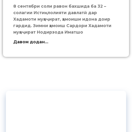
8 сентябри соли равон бахшида ба 32 –
солагии Истиқлолияти давлатӣ дар
Хадамоти муҳоҷират, ҳамоиши идона доир
гардид. Зимни ҳамоиш Сардори Хадамоти
муҳоҷират Нодирзода Иматшо
Давом додан...