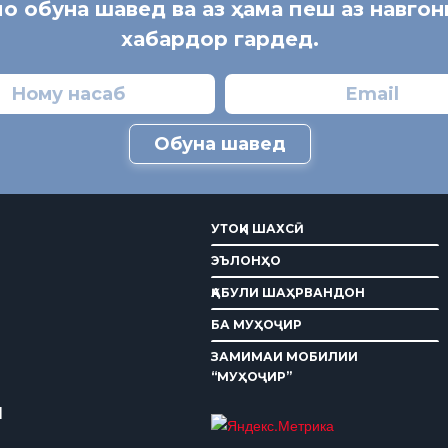
мо обуна шавед ва аз ҳама пеш аз навго
хабардор гардед.
Обуна шавед
УТОҚИ ШАХСӢ
ЭЪЛОНҲО
ҚАБУЛИ ШАҲРВАНДОН
БА МУҲОҶИР
ЗАМИМАИ МОБИЛИИ
“МУҲОҶИР”
И