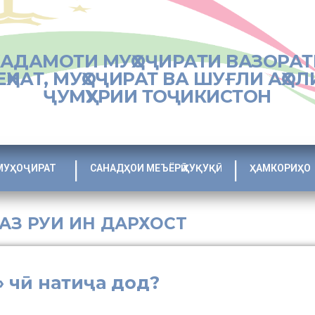
ХАДАМОТИ МУҲОҶИРАТИ ВАЗОРАТ
ЕҲНАТ, МУҲОҶИРАТ ВА ШУҒЛИ АҲОЛ
ҶУМҲУРИИ ТОҶИКИСТОН
МУҲОҶИРАТ
САНАДҲОИ МЕЪЁРӢ ҲУҚУҚӢ
ҲАМКОРИҲО
 АЗ РУИ ИН ДАРХОСТ
» чӣ натиҷа дод?