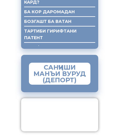
КАРД?
БА КОР ДАРОМАДАН
БОЗГАШТ БА ВАТАН
ТАРТИБИ ГИРИФТАНИ
ПАТЕНТ
ГИРИФТАНИ КУМАКИ ХУКУКИ
САНҶИШИ
МАНЪИ ВУРУД
(ДЕПОРТ)
ЗАМИМАИ МОБИЛИИ
“МУҲОҶИР”