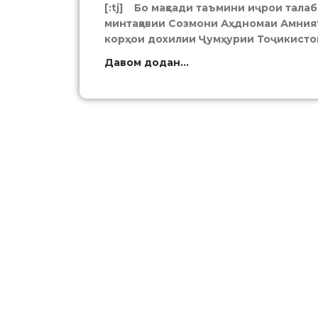
[:tj] Бо мақсади таъмини иҷрои тала
минтақавии Созмони Аҳдномаи Амния
корҳои дохилии Ҷумҳурии Тоҷикисто
Давом додан...