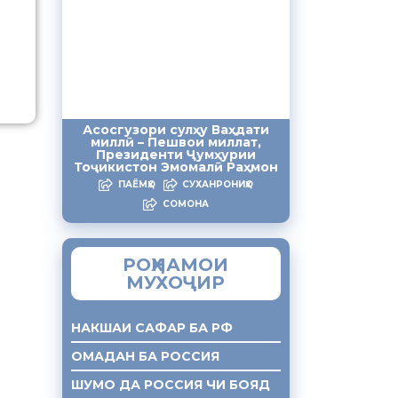
Асосгузори сулҳу Ваҳдати
миллӣ – Пешвои миллат,
Президенти Ҷумҳурии
Тоҷикистон Эмомалӣ Раҳмон
ПАЁМҲО
СУХАНРОНИҲО
СОМОНА
РОҲНАМОИ
МУХОҶИР
НАКШАИ САФАР БА РФ
ОМАДАН БА РОССИЯ
ШУМО ДА РОССИЯ ЧИ БОЯД