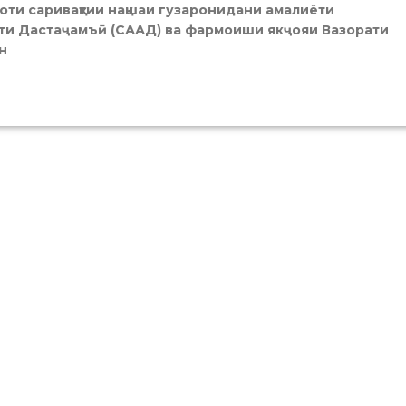
боти саривақтии нақшаи гузаронидани амалиёти
ти Дастаҷамъӣ (СААД) ва фармоиши якҷояи Вазорати
н