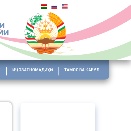
И
ИИ
ИҶОЗАТНОМАДИҲӢ
ТАМОС ВА ҚАБУЛ