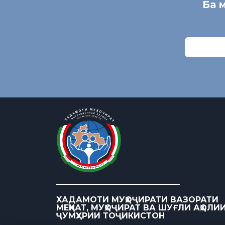
Ба 
ХАДАМОТИ МУҲОҶИРАТИ ВАЗОРАТИ
МЕҲНАТ, МУҲОҶИРАТ ВА ШУҒЛИ АҲОЛИ
ҶУМҲУРИИ ТОҶИКИСТОН