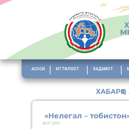
М
АСОСӢ
ИТТИЛООТ
ХАДАМОТ
ХАБАРҲО
«Нелегал – тобистон
26.07.2019