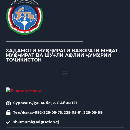
ХАДАМОТИ МУҲОҶИРАТИ ВАЗОРАТИ МЕҲНАТ,
МУҲОҶИРАТ ВА ШУҒЛИ АҲОЛИИ ҶУМҲУРИИ
ТОҶИКИСТОН
Суроға: г.Душанбе, к. С Айни 121
Тел/факс:+992-225-05-75, 225-05-91, 225-05-89
sh.umumi@migration.tj