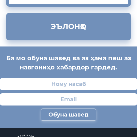
ЭЪЛОНҲО
Ба мо обуна шавед ва аз ҳама пеш аз
навгониҳо хабардор гардед.
Обуна шавед