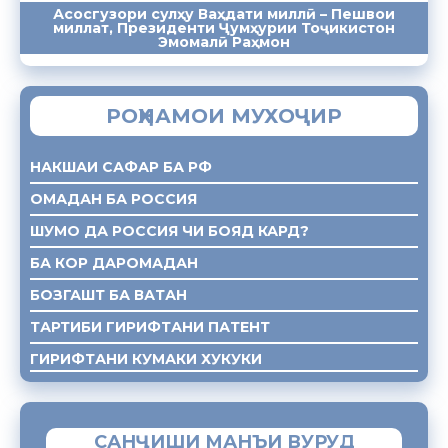
Асосгузори сулҳу Ваҳдати миллӣ – Пешвои
миллат, Президенти Ҷумҳурии Тоҷикистон
ПАЁМҲО
СУХАНРОНИҲО
СОМОНА
Эмомалӣ Раҳмон
РОҲНАМОИ МУХОҶИР
НАКШАИ САФАР БА РФ
ОМАДАН БА РОССИЯ
ШУМО ДА РОССИЯ ЧИ БОЯД КАРД?
БА КОР ДАРОМАДАН
БОЗГАШТ БА ВАТАН
ТАРТИБИ ГИРИФТАНИ ПАТЕНТ
ГИРИФТАНИ КУМАКИ ХУКУКИ
САНҶИШИ МАНЪИ ВУРУД