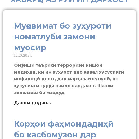
Муқовимат бо зуҳуроти
номатлуби замони
муосир
16.10.2024
Омӯзиши таърихи терроризм нишон
медиҳад, ки ин зуҳурот дар аввал хусусияти
инфиродӣ дошт, дар марҳалаи кунунӣ, он
хусусияти гурӯҳӣ пайдо кардааст. Шакли
аввалааш бо маҳдуд
Давом додан...
Корҳои фаҳмондадиҳӣ
бо касбомӯзон дар