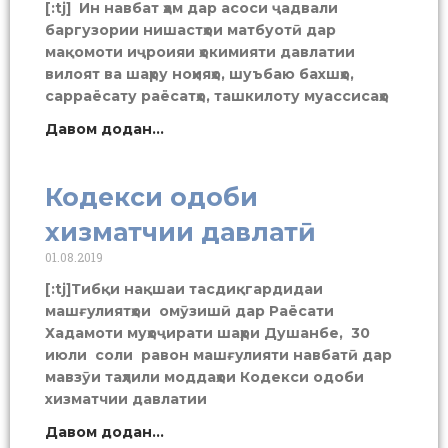
[:tj] Ин навбат ҳам дар асоси ҷадвали
баргузории нишастҳои матбуотӣ дар
мақомоти иҷроияи ҳокимияти давлатии
вилоят ва шаҳру ноҳияҳо, шуъбаю бахшҳо,
сарраёсату раёсатҳо, ташкилоту муассисаҳо
Давом додан...
Кодекси одоби
хизматчии давлатӣ
01.08.2019
[:tj]Тибқи нақшаи тасдиқгардидаи
машғулиятҳои омӯзишӣ дар Раёсати
Хадамоти муҳоҷирати шаҳри Душанбе, 30
июли соли равон машғулияти навбатӣ дар
мавзӯи таҳлили моддаҳои Кодекси одоби
хизматчии давлатии
Давом додан...