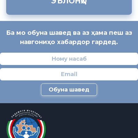
ЭЪЛОНҲО
Ба мо обуна шавед ва аз ҳама пеш аз
навгониҳо хабардор гардед.
Обуна шавед