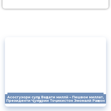
Асосгузори сулҳу Ваҳдати миллӣ – Пешвои миллат,
ПАЁМҲО
СУХАНРОНИҲО
СОМОНА
Президенти Ҷумҳурии Тоҷикистон Эмомалӣ Раҳмон