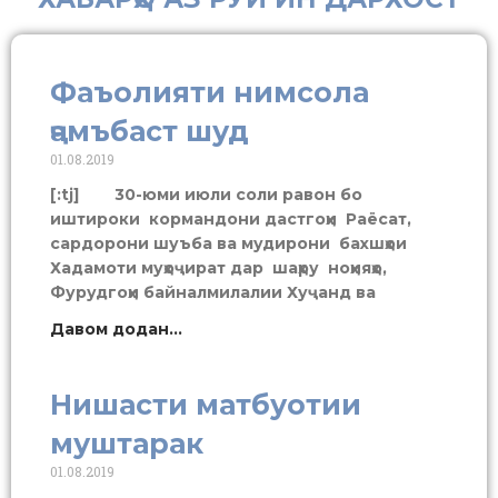
Фаъолияти нимсола
ҷамъбаст шуд
01.08.2019
[:tj] 30-юми июли соли равон бо
иштироки кормандони дастгоҳи Раёсат,
сардорони шуъба ва мудирони бахшҳои
Хадамоти муҳоҷират дар шаҳру ноҳияҳо,
Фурудгоҳи байналмилалии Хуҷанд ва
Давом додан...
Нишасти матбуотии
муштарак
01.08.2019