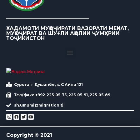
ХАДАМОТИ МУҲОҶИРАТИ ВАЗОРАТИ МЕҲНАТ,
МУҲОҶИРАТ ВА ШУҒЛИ АҲОЛИИ ҶУМҲУРИИ
ТОҶИКИСТОН
Суроға: г.Душанбе, к. С Айни 121
Тел/факс:+992-225-05-75, 225-05-91, 225-05-89
sh.umumi@migration.tj
Copyright © 2021