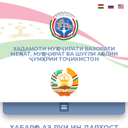
ХАДАМОТИ МУҲОҶИРАТИ ВАЗОРАТИ
МЕҲНАТ, МУҲОҶИРАТ ВА ШУҒЛИ АҲОЛИИ
ҶУМҲУРИИ ТОҶИКИСТОН
ХАБАРҲО АЗ РУИ ИН ДАРХОСТ