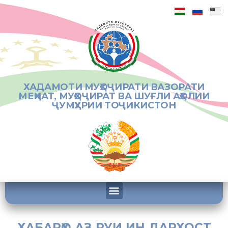
ХАДАМОТИ МУҲОҶИРАТИ ВАЗОРАТИ
МЕҲНАТ, МУҲОҶИРАТ ВА ШУҒЛИ АҲОЛИИ
ҶУМҲУРИИ ТОҶИКИСТОН
ХАБАРҲО АЗ РУИ ИН ДАРХОСТ