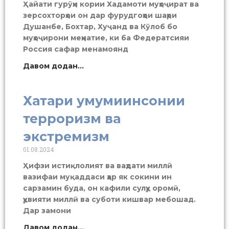
Ҳайати гурӯҳи кории Хадамоти муҳоҷират ва
зерсохторҳои он дар фурудгоҳҳои шаҳри
Душанбе, Бохтар, Хуҷанд ва Кӯлоб бо
муҳоҷирони меҳнатие, ки ба Федератсияи
Россия сафар менамоянд
Давом додан...
Хатари умумиинсонии
терроризм ва
экстремизм
01.08.2024
Ҳифзи истиқлолият ва ваҳдати миллӣ
вазифаи муқаддаси ҳар як сокини ин
сарзамин буда, он кафили сулҳу оромӣ,
ҳувияти миллӣ ва суботи кишвар мебошад.
Дар замони
Давом додан...