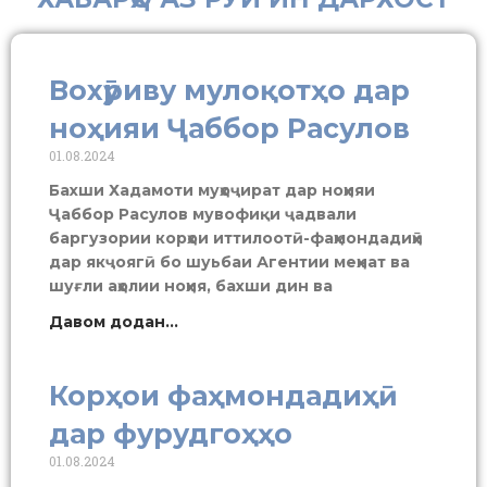
Вохӯриву мулоқотҳо дар
ноҳияи Ҷаббор Расулов
01.08.2024
Бахши Хадамоти муҳоҷират дар ноҳияи
Ҷаббор Расулов мувофиқи ҷадвали
баргузории корҳои иттилоотӣ-фаҳмондадиҳӣ
дар якҷоягӣ бо шуьбаи Агентии меҳнат ва
шуғли аҳолии ноҳия, бахши дин ва
Давом додан...
Корҳои фаҳмондадиҳӣ
дар фурудгоҳҳо
01.08.2024