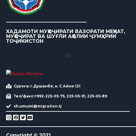
ХАДАМОТИ МУҲОҶИРАТИ ВАЗОРАТИ МЕҲНАТ,
МУҲОҶИРАТ ВА ШУҒЛИ АҲОЛИИ ҶУМҲУРИИ
ТОҶИКИСТОН
Суроға: г.Душанбе, к. С Айни 121
Тел/факс:+992-225-05-75, 225-05-91, 225-05-89
sh.umumi@migration.tj
Copyright © 2021