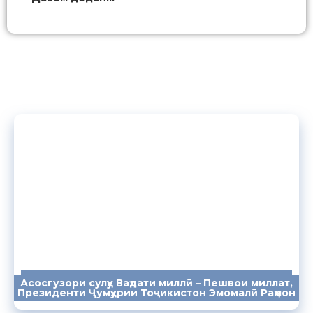
Асосгузори сулҳу Ваҳдати миллӣ – Пешвои миллат,
ПАЁМҲО
СУХАНРОНИҲО
СОМОНА
Президенти Ҷумҳурии Тоҷикистон Эмомалӣ Раҳмон