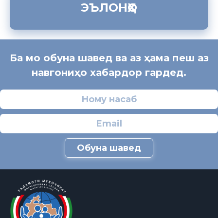
ЭЪЛОНҲО
Ба мо обуна шавед ва аз ҳама пеш аз
навгониҳо хабардор гардед.
Обуна шавед