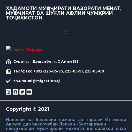
ХАДАМОТИ МУҲОҶИРАТИ ВАЗОРАТИ МЕҲНАТ,
МУҲОҶИРАТ ВА ШУҒЛИ АҲОЛИИ ҶУМҲУРИИ
ТОҶИКИСТОН
Суроға: г.Душанбе, к. С Айни 121
Тел/факс:+992-225-05-75, 225-05-91, 225-05-89
sh.umumi@migration.tj
Copyright © 2021
Навсози ва бозсозии сомона аз тарафи Иттиходи
Аврупо дар чахорчубаи Лоихаи «Бехтаркунии
некуахволии мухочирони мехнати ва оилахои онхо