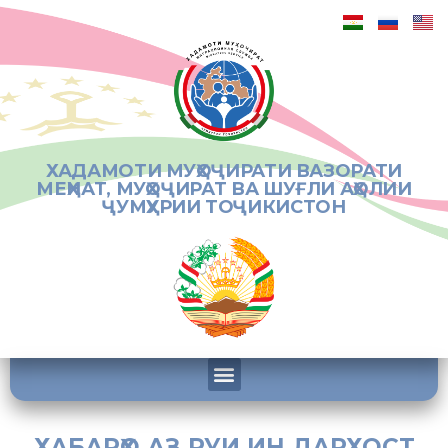
ХАДАМОТИ МУҲОҶИРАТИ ВАЗОРАТИ
МЕҲНАТ, МУҲОҶИРАТ ВА ШУҒЛИ АҲОЛИИ
ҶУМҲУРИИ ТОҶИКИСТОН
ХАБАРҲО АЗ РУИ ИН ДАРХОСТ