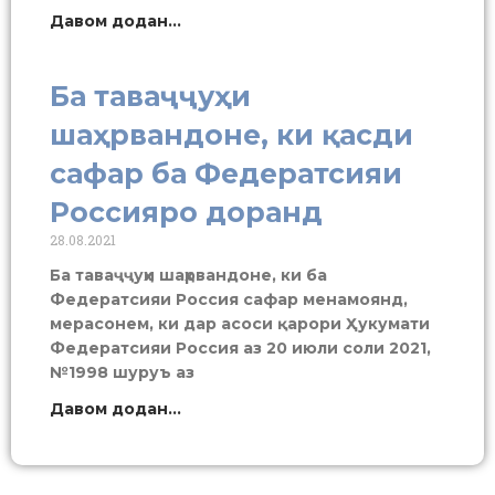
Давом додан...
Ба таваҷҷуҳи
шаҳрвандоне, ки қасди
сафар ба Федератсияи
Россияро доранд
28.08.2021
Ба таваҷҷуҳи шаҳрвандоне, ки ба
Федератсияи Россия сафар менамоянд,
мерасонем, ки дар асоси қарори Ҳукумати
Федератсияи Россия аз 20 июли соли 2021,
№1998 шуруъ аз
Давом додан...