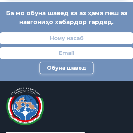
Ба мо обуна шавед ва аз ҳама пеш аз
навгониҳо хабардор гардед.
Обуна шавед