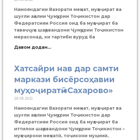
Намояндагии Вазорати меҳнат, муҳоҷират ва
шуғли аҳолии Ҷумҳурии Тоҷикистон дар
Федератсияи Россия оид ба муҳоҷират ба
таваҷҷуҳи шаҳрвандони Ҷумҳурии Тоҷикистон
мерасонад, ки тартиби вуруд ба
Давом додан...
Хатсайри нав дар самти
маркази бисёрсоҳавии
муҳоҷиратӣ «Сахарово»
28.08.2021
Намояндагии Вазорати меҳнат, муҳоҷират ва
шуғли аҳолии Ҷумҳурии Тоҷикистон дар
Федератсияи Россия оид ба муҳоҷират ба
иттилои шаҳрвандони Ҷумҳурии Тоҷикистон –
муҳоҷирони меҳнатӣ, тоҷикони муқимӣ,