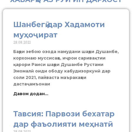
Шанбегӣ дар Хадамоти
муҳоҷират
28.08.2021
Баҳри зебою озода намудани шаҳри Душанбе,
корхонаю муссисаҳо, иҷрои саривақтии
қарори Раиси шаҳри Душанбе Рустами
Эмомалӣ оиди ободу кабудизоркунӣ дар
соли 2021, пайваста маъракаҳои
дастаҷамъонаи
Давом додан...
Тавсия: Парвози бехатар
дар фаъолияти меҳнатӣ
28.08.2021