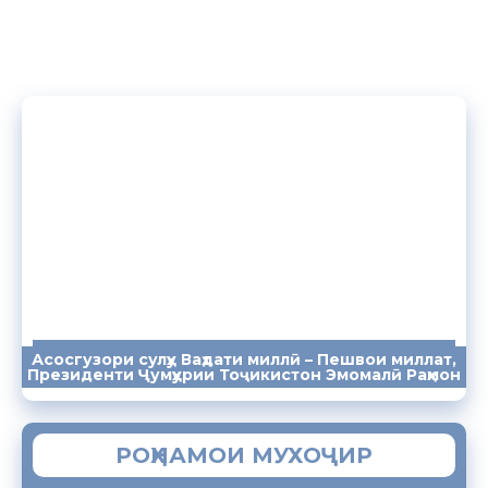
Асосгузори сулҳу Ваҳдати миллӣ – Пешвои миллат,
ПАЁМҲО
СУХАНРОНИҲО
СОМОНА
Президенти Ҷумҳурии Тоҷикистон Эмомалӣ Раҳмон
РОҲНАМОИ МУХОҶИР