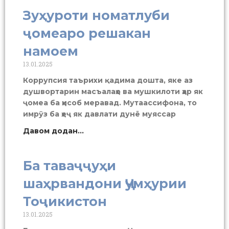
Зуҳуроти номатлуби
ҷомеаро решакан
намоем
13.01.2025
Коррупсия таърихи қадима дошта, яке аз
душвортарин масъалаҳо ва мушкилоти ҳар як
ҷомеа ба ҳисоб меравад. Мутаассифона, то
имрӯз ба ҳеҷ як давлати дунё муяссар
Давом додан...
Ба таваҷҷуҳи
шаҳрвандони Ҷумҳурии
Тоҷикистон
13.01.2025