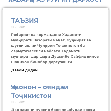
ТАЪЗИЯ
13.01.2025
Роҳбарият ва кормандони Хадамоти
муҳоҷирати Вазорати меҳнат, муҳоҷират ва
шуғли аҳолии Ҷумҳурии Тоҷикистон ба
сармутахассиси Раёсати Хадамоти
муҳоҷират дар шаҳри Душанбе Сайфиддинов
Шоҳинҷон бинобар даргузашти
Давом додан...
Ҷавонон – ояндаи
Тоҷикистон
13.01.2025
Дар замони муосир баҳри пешбурди соҳаҳои