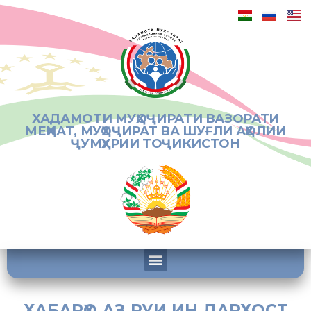
ХАДАМОТИ МУҲОҶИРАТИ ВАЗОРАТИ
МЕҲНАТ, МУҲОҶИРАТ ВА ШУҒЛИ АҲОЛИИ
ҶУМҲУРИИ ТОҶИКИСТОН
ХАБАРҲО АЗ РУИ ИН ДАРХОСТ