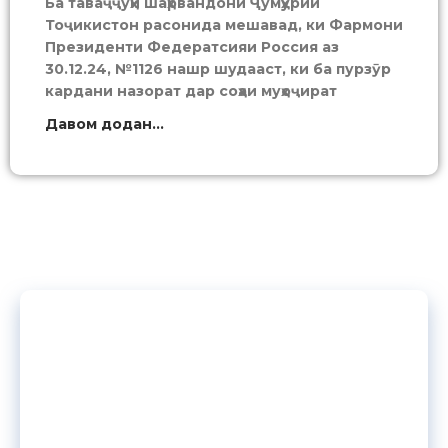
Ба таваҷҷуҳи шаҳрвандони Ҷумҳурии
Тоҷикистон расонида мешавад, ки Фармони
Президенти Федератсияи Россия аз
30.12.24, №1126 нашр шудааст, ки ба пурзӯр
кардани назорат дар соҳаи муҳоҷират
Давом додан...