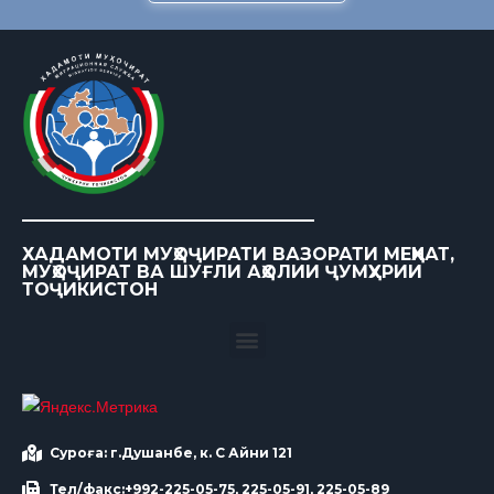
ХАДАМОТИ МУҲОҶИРАТИ ВАЗОРАТИ МЕҲНАТ,
МУҲОҶИРАТ ВА ШУҒЛИ АҲОЛИИ ҶУМҲУРИИ
ТОҶИКИСТОН
Суроға: г.Душанбе, к. С Айни 121
Тел/факс:+992-225-05-75, 225-05-91, 225-05-89