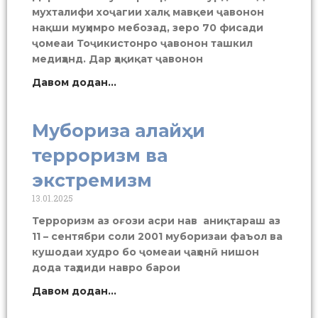
мухталифи хоҷагии халқ мавқеи ҷавонон
нақши муҳимро мебозад, зеро 70 фисади
ҷомеаи Тоҷикистонро ҷавонон ташкил
медиҳанд. Дар ҳақиқат ҷавонон
Давом додан...
Мубориза алайҳи
терроризм ва
экстремизм
13.01.2025
Терроризм аз оғози асри нав аниқтараш аз
11 – сентябри соли 2001 муборизаи фаъол ва
кушодаи худро бо ҷомеаи ҷаҳонӣ нишон
дода таҳдиди навро барои
Давом додан...