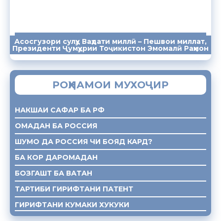
Асосгузори сулҳу Ваҳдати миллӣ – Пешвои миллат,
ПАЁМҲО
СУХАНРОНИҲО
СОМОНА
Президенти Ҷумҳурии Тоҷикистон Эмомалӣ Раҳмон
РОҲНАМОИ МУХОҶИР
НАКШАИ САФАР БА РФ
ОМАДАН БА РОССИЯ
ШУМО ДА РОССИЯ ЧИ БОЯД КАРД?
БА КОР ДАРОМАДАН
БОЗГАШТ БА ВАТАН
ТАРТИБИ ГИРИФТАНИ ПАТЕНТ
ГИРИФТАНИ КУМАКИ ХУКУКИ