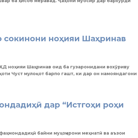
вар ба ҳисоб меравад. Ҷаҳони муосир дар бархӯрди
о сокинони ноҳияи Шаҳринав
ҲД ноҳияи Шаҳринав оид ба гузаронидани вохӯриву
еҳоти Чуст мулоқот барпо гашт, ки дар он намояндагони
ондадиҳӣ дар “Истгоҳи роҳи
фаҳмондадиҳӣ байни муҳоҷирони меҳнатӣ ва аъзои