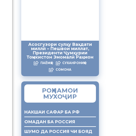
Асосгузори сулҳу Ваҳдати
миллӣ – Пешвои миллат,
Президенти Ҷумҳурии
Тоҷикистон Эмомалӣ Раҳмон
ПАЁМҲО
СУХАНРОНИҲО
СОМОНА
РОҲНАМОИ
МУХОҶИР
НАКШАИ САФАР БА РФ
ОМАДАН БА РОССИЯ
ШУМО ДА РОССИЯ ЧИ БОЯД