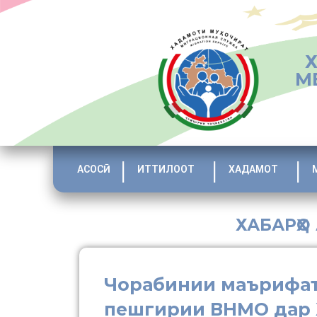
М
АСОСӢ
ИТТИЛООТ
ХАДАМОТ
ХАБАРҲО
Чорабинии маърифат
пешгирии ВНМО дар 