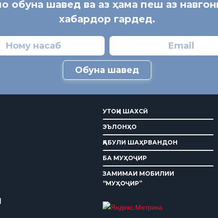
мо обуна шавед ва аз ҳама пеш аз навго
хабардор гардед.
Обуна шавед
УТОҚИ ШАХСӢ
ЭЪЛОНҲО
ҚАБУЛИ ШАҲРВАНДОН
БА МУҲОҶИР
ЗАМИМАИ МОБИЛИИ
“МУҲОҶИР”
И