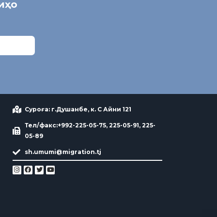
ниҳо
Суроға: г.Душанбе, к. С Айни 121
Тел/факс:+992-225-05-75, 225-05-91, 225-
05-89
sh.umumi@migration.tj