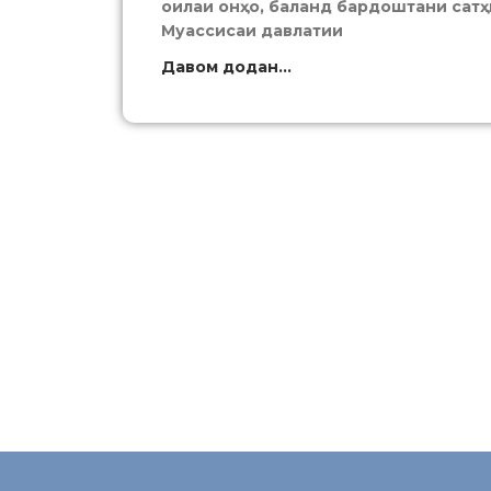
оилаи онҳо, баланд бардоштани сатҳи
Муассисаи давлатии
Давом додан...