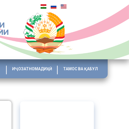
И
ИИ
ИҶОЗАТНОМАДИҲӢ
ТАМОС ВА ҚАБУЛ