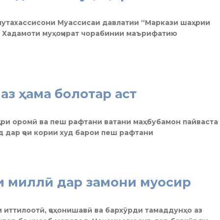
и мутахассисони Муассисаи давлатии “Маркази шаҳрии
 Хадамоти муҳоҷират чорабинии маърифатию
аз ҳама болотар аст
ҳри оромӣ ва пеш рафтани ватани маҳбубамон пайваста
д дар ҷои кории худ барои пеш рафтани
и миллӣ дар замони муосир
 иттилоотӣ, ҷаҳонишавӣ ва бархӯрди тамаддунҳо аз