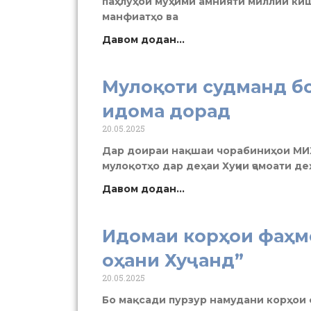
паҳлуҳои муҳими амнияти миллии киш
манфиатҳо ва
Давом додан...
Мулоқоти судманд б
идома дорад
20.05.2025
Дар доираи нақшаи чорабиниҳои МИ
мулоқотҳо дар деҳаи Хуҷии ҷамоати д
Давом додан...
Идомаи корҳои фаҳм
оҳани Хуҷанд”
20.05.2025
Бо мақсади пурзур намудани корҳои 