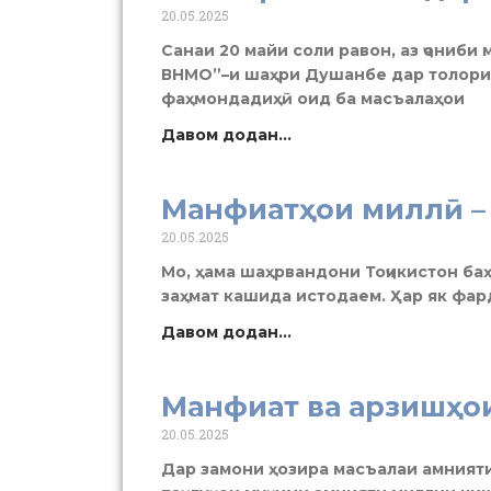
20.05.2025
Санаи 20 майи соли равон, аз ҷониб
ВНМО”–и шаҳри Душанбе дар толори
фаҳмондадиҳӣ оид ба масъалаҳои
Давом додан...
Манфиатҳои миллӣ – 
20.05.2025
Мо, ҳама шаҳрвандони Тоҷикистон ба
заҳмат кашида истодаем. Ҳар як фар
Давом додан...
Манфиат ва арзишҳо
20.05.2025
Дар замони ҳозира масъалаи амнияти