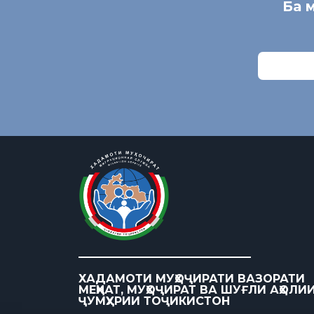
Ба 
ХАДАМОТИ МУҲОҶИРАТИ ВАЗОРАТИ
МЕҲНАТ, МУҲОҶИРАТ ВА ШУҒЛИ АҲОЛИ
ҶУМҲУРИИ ТОҶИКИСТОН