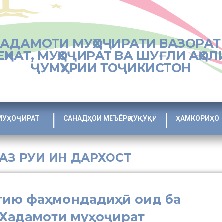
ХАДАМОТИ МУҲОҶИРАТИ ВАЗОРАТ
ЕҲНАТ, МУҲОҶИРАТ ВА ШУҒЛИ АҲОЛ
ҶУМҲУРИИ ТОҶИКИСТОН
МУҲОҶИРАТ
САНАДҲОИ МЕЪЁРӢ ҲУҚУҚӢ
ҲАМКОРИҲО
 АЗ РУИ ИН ДАРХОСТ
ию фаҳмондадиҳӣ оид ба
Хадамоти муҳоҷират